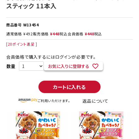
スティック 11本入
商品番号
W13454
通常価格
¥
492
販売価格
¥
448
税込
会員価格
¥
448
税込
[
20
ポイント進呈 ]
会員価格で購入するにはログインが必要です。
お気に入りに登録する
カートに入れる
返品について
ご利用いただけます。