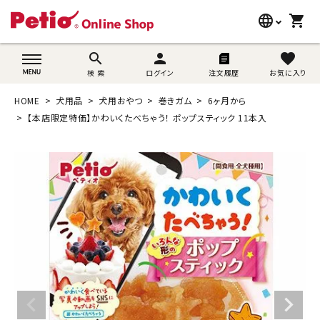
language
shopping_cart
search
wovn-lang-name
search
person
favorite
検 索
ログイン
注文履歴
お気に入り
犬用品
HOME
犬用品
犬用おやつ
巻きガム
6ヶ月から
猫用品
【本店限定特価】かわいくたべちゃう！ ポップスティック 11本入
うさぎ用品
ブランド別に探す
目的別に探す
SNS
ご利用案内