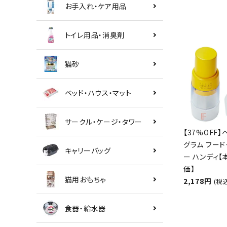
お手入れ・ケア用品
トイレ用品・消臭剤
猫砂
ベッド・ハウス・マット
サークル・ケージ・タワー
【37%OFF】
グラム フード
キャリーバッグ
ー ハンディ
価】
猫用おもちゃ
2,178円
(税
食器・給水器