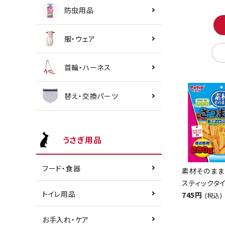
防虫用品
服・ウェア
首輪・ハーネス
替え・交換パーツ
うさぎ用品
フード・食器
素材そのまま
スティックタイ
トイレ用品
745円
(税込)
お手入れ・ケア