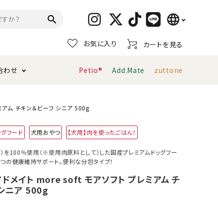
language
search
お気に入り
カートを見る
日本語
合わせ
Petio®
Add.Mate
zuttone
English
简体中文
トイレタリー・消臭剤
猫砂
ペティオ公式アプリ
お支払い方法・配送について
プレミアム チキン＆ビーフ シニア 500g
ッグフード
犬用おやつ
【犬用】肉を使ったごはん！
キャリーバッグ
おもちゃ
）を100％使用（※使用肉原料として）した国産プレミアムドッグフー
４つの健康維持サポート。便利な分包タイプ！
服・ウェア
首輪・ハーネス
デンタルおもちゃ
 アドメイト more soft モアソフト プレミアム チ
シニア 500g