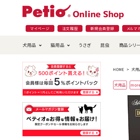
マイページ
注文履歴
新規会員登録
メルマ
犬用品
猫用品
うさぎ
昆虫
商品シリ
ドッグフード
ごはん・おやつ
プラクト
夜のお散歩特集
ショッピングガイド
おや
お手
素材
無添
会員
HOME
犬用
国産フード&おやつ特集
穀物不使
犬用品
more
ペットシーツ
ベッド・ハウス・マット
返品・交換について
ベッ
サー
オン
おもちゃ
食器・給水器
食器
防虫
じゃらして遊ぶ
引っ張っ
首輪・ハーネス・リード
替え・交換パーツ
しつ
アパレル
またたび