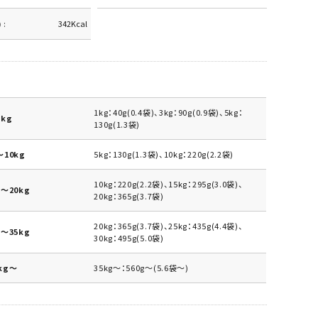
)
342Kcal
1kg：40g(0.4袋)、3kg：90g(0.9袋)、5kg：
kg
130g(1.3袋)
10kg
5kg：130g(1.3袋)、10kg：220g(2.2袋)
10kg：220g(2.2袋)、15kg：295g(3.0袋)、
～20kg
20kg：365g(3.7袋)
20kg：365g(3.7袋)、25kg：435g(4.4袋)、
～35kg
30kg：495g(5.0袋)
kg～
35kg～：560g～(5.6袋～)