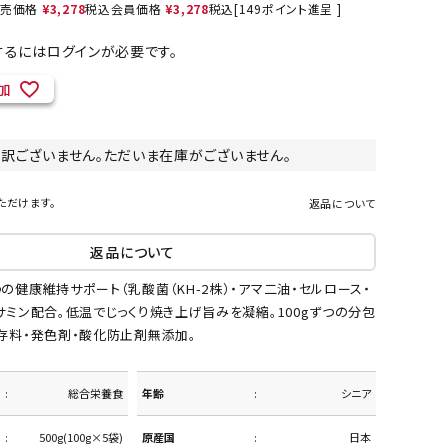
売価格
¥
3,278
税込
会員価格
¥
3,278
税込
[
149
ポイント進呈 ]
るにはログインが必要です。
加
ネコポス対象商品一覧
し訳ございません。ただいま在庫がございません。
ただけます。
返品について
返品について
の健康維持サポート（乳酸菌（KH-2株）・アマ二油・セルロース・
サミン配合。低温でじっくり焼き上げ旨みを凝縮。100gずつの分包
存料・発色剤・酸化防止剤無添加。
総合栄養食
年齢
シニア
500g(100g×5袋)
原産国
日本