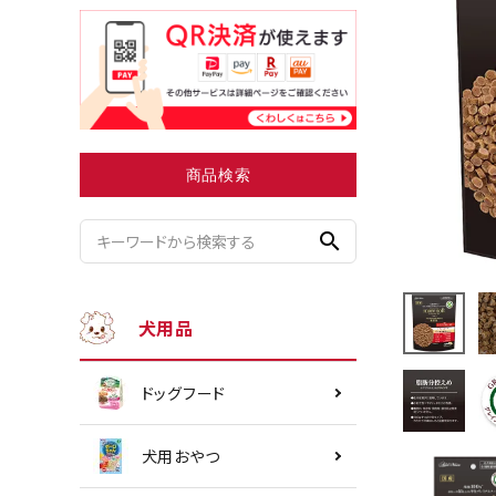
小型犬にオススメ
ダイエッ
商品検索
search
犬用品
ドッグフード
犬用おやつ