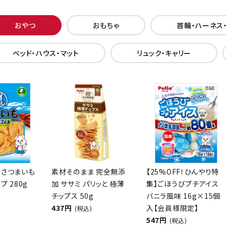
おやつ
おもちゃ
首輪・ハーネス
ベッド・ハウス・マット
リュック・キャリー
 さつまいも
素材そのまま 完全無添
【25%OFF！ひんやり特
プ 280g
加 ササミ パリッと 極薄
集】ごほうびプチアイス
チップス 50g
バニラ風味 16g×15個
437円
入【会員様限定】
(税込)
547円
(税込)