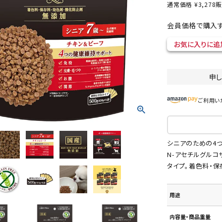
通常価格
¥
3,278
販
会員価格で購入す
お気に入りに追
ト中にオススメ
まとめ買いでオトク！！
申
ご利用い
シニアのための4つ
N-アセチルグルコ
タイプ。着色料・保
用途
内容量・商品重量