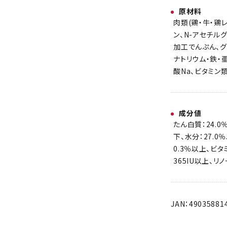
原材料
肉類(鶏・牛・鶏
ン、N-アセチルグ
加工でんぷん、グ
ナトリウム・鉄・
酸Na、ビタミン類(
成分値
たん白質：24.0
下、水分：27.0
0.3％以上、ビタミ
365IU以上、リ
JAN：49035881