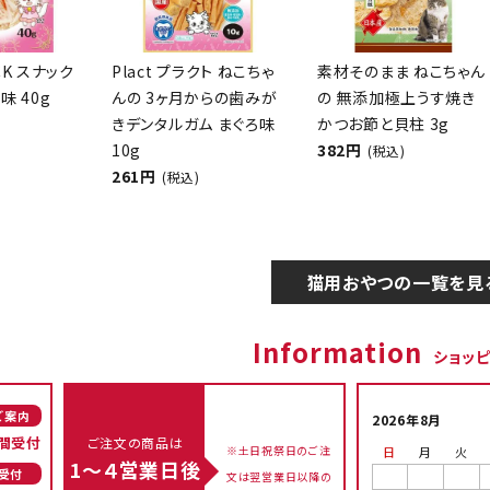
CK スナック
Plact プラクト ねこちゃ
素材そのまま ねこちゃん
味 40g
んの 3ヶ月からの歯みが
の 無添加極上うす焼き
きデンタルガム まぐろ味
かつお節と貝柱 3g
10g
382円
(税込)
261円
(税込)
猫用おやつの一覧を見
Information
ショッ
ご案内
2026年8月
間受付
ご注文の商品は
※土日祝祭日のご注
日
月
火
1～４営業日後
受付
文は翌営業日以降の