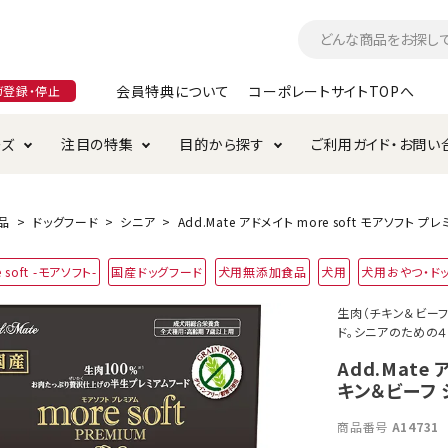
会員特典について
コーポレートサイトTOPへ
ガ登録・停止
ーズ
注目の特集
目的から探す
ご利用ガイド・お問い
つ
入れ・ケア用品
そのまま
加特集
特典について
お手入れ・ケア用品
トイレタリー・消臭剤
極上
けりぐるみ特集
ご注文方法について
品
ドッグフード
シニア
Add.Mate アドメイト more soft モアソフト 
用のグレインフリー
 soft -モアソフト-
国産ドッグフード
犬用無添加食品
犬用
犬用おやつ・ド
ド・ハウス・マット
クル・ケージ・タワー
ラインショップ利用規約
サークル・ケージ
キャリーバッグ
生肉（チキン＆ビーフ
ド。シニアのための
・給水器
用品
防虫用品
服・ウェア
て遊ぶ
投げて遊ぶ
Add.Mate
キン＆ビーフ 
け用品
替え・交換パーツ
商品番号
A14731
・元気草
夜のお散歩