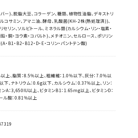
レバー)、脱脂大豆、コラーゲン、糖類、植物性油脂、デキストリ
ルコサミン、アマニ油、酵母、乳酸菌(KH-2株(熱処理済))、
リセリン、ソルビトール、ミネラル類(カルシウム・リン・塩素・
亜鉛・銅・ヨウ素・コバルト)、メチオニン、セルロース、ポリリン
A・B1・B2・B12・D・E・コリン・パントテン酸)
％以上、脂質：8.5％以上、粗繊維：1.0％以下、灰分：7.0％以
％以下、ナトリウム：0.6g以下、カルシウム：0.37％以上、リン：
ンA：3,650IU以上、ビタミンB1：1.65mg以上、ビタミンD：
ノール酸：0.81％以上
47319