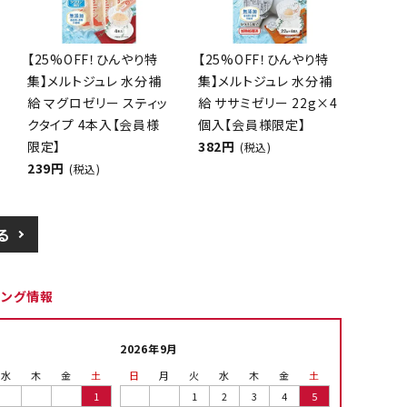
【25%OFF！ひんやり特
【25%OFF！ひんやり特
集】メルトジュレ 水分補
集】メルトジュレ 水分補
給 マグロゼリー スティッ
給 ササミゼリー 22g×4
クタイプ 4本入【会員様
個入【会員様限定】
限定】
382円
(税込)
239円
(税込)
る
ピング情報
2026年9月
水
木
金
土
日
月
火
水
木
金
土
1
1
2
3
4
5