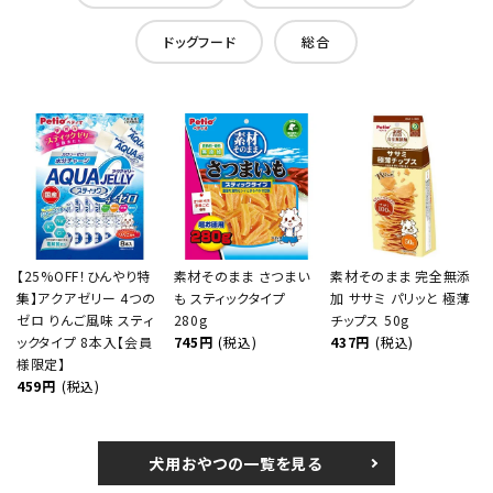
ドッグフード
総合
【25%OFF！ひんやり特
素材そのまま さつまい
素材そのまま 完全無添
集】アクアゼリー 4つの
も スティックタイプ
加 ササミ パリッと 極薄
ゼロ りんご風味 スティ
280g
チップス 50g
ックタイプ 8本入【会員
745円
(税込)
437円
(税込)
様限定】
459円
(税込)
犬用おやつの一覧を見る