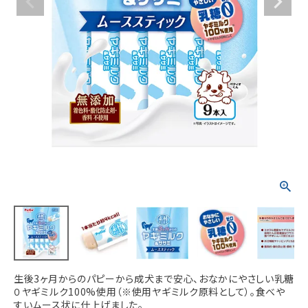
ACCOUNT MENU
ようこそ ゲスト 様
meeting_room
person
ログイン
新規会員登録
生後3ヶ月からのパピーから成犬まで安心、おなかにやさしい乳糖
０ヤギミルク100%使用（※使用ヤギミルク原料として）。食べや
すいムース状に仕上げました。