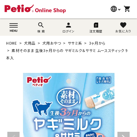
language
shopping_cart
search
wovn-lang-name
search
person
favorite
検 索
ログイン
注文履歴
お気に入り
犬用品
HOME
犬用品
犬用おやつ
ササミ系
3ヶ月から
猫用品
素材そのまま 生後3ヶ月からの ヤギミルク＆ササミ ムーススティック 9
本入
うさぎ用品
ブランド別に探す
目的別に探す
SNS
ご利用案内