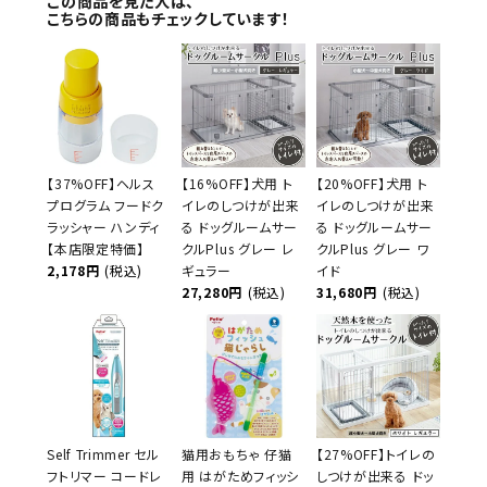
この商品を見た人は、
こちらの商品もチェックしています！
【37%OFF】ヘルス
【16%OFF】犬用 ト
【20%OFF】犬用 ト
プログラム フードク
イレのしつけが出来
イレのしつけが出来
ラッシャー ハンディ
る ドッグルームサー
る ドッグルームサー
【本店限定特価】
クルPlus グレー レ
クルPlus グレー ワ
2,178円
(税込)
ギュラー
イド
27,280円
(税込)
31,680円
(税込)
Self Trimmer セル
猫用おもちゃ 仔猫
【27%OFF】トイレの
フトリマー コードレ
用 はがためフィッシ
しつけが出来る ドッ