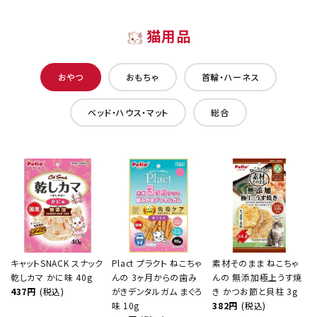
猫用品
おやつ
おもちゃ
首輪・ハーネス
ベッド・ハウス・マット
総合
キャットSNACK スナック
Plact プラクト ねこちゃ
素材そのまま ねこちゃ
乾しカマ かに味 40g
んの 3ヶ月からの歯み
んの 無添加極上うす焼
437円
(税込)
がきデンタルガム まぐろ
き かつお節と貝柱 3g
味 10g
382円
(税込)