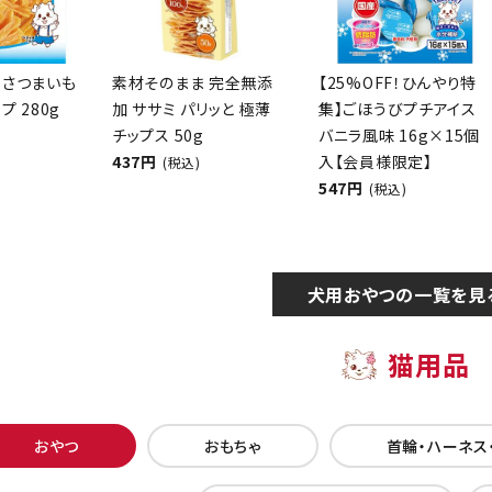
 さつまいも
素材そのまま 完全無添
【25%OFF！ひんやり特
プ 280g
加 ササミ パリッと 極薄
集】ごほうびプチアイス
チップス 50g
バニラ風味 16g×15個
437円
入【会員様限定】
(税込)
547円
(税込)
犬用おやつの一覧を見
猫用品
おやつ
おもちゃ
首輪・ハーネス