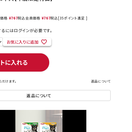
売価格
¥
767
税込
会員価格
¥
767
税込
[
35
ポイント進呈 ]
ネコポス対象商品一覧
るにはログインが必要です。
お気に入りに追加
ートに入れる
ただけます。
返品について
返品について