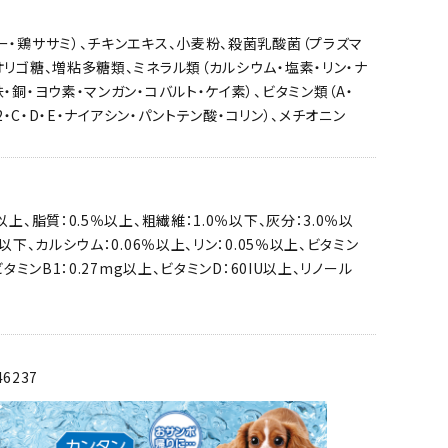
ー・鶏ササミ）、チキンエキス、小麦粉、殺菌乳酸菌（プラズマ
オリゴ糖、増粘多糖類、ミネラル類（カルシウム・塩素・リン・ナ
鉄・銅・ヨウ素・マンガン・コバルト・ケイ素）、ビタミン類（A・
B12・C・D・E・ナイアシン・パントテン酸・コリン）、メチオニン
以上、脂質：0.5％以上、粗繊維：1.0％以下、灰分：3.0％以
％以下、カルシウム：0.06％以上、リン：0.05％以上、ビタミン
、ビタミンB1：0.27mg以上、ビタミンD：60IU以上、リノール
46237