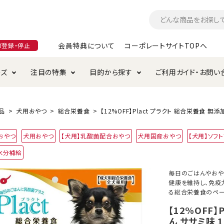
会員特典について
コーポレートサイトTOPへ
ガ登録・停止
ーズ
注目の特集
目的から探す
ご利用ガイド・お問い
つ
入れ・ケア用品
そのまま
加特集
特典について
お手入れ・ケア用品
トイレタリー・消臭剤
極上
けりぐるみ特集
ご注文方法について
品
犬用おやつ
総合栄養食
【12%OFF】Plact プラクト 総合栄養食 
用のグレインフリー
おやつ
犬用おやつ
【犬用】乳酸菌配合おやつ
犬用国産おやつ
【犬用】ソフ
ド・ハウス・マット
クル・ケージ・タワー
ラインショップ利用規約
サークル・ケージ
キャリーバッグ
水分補給
・給水器
用品
防虫用品
服・ウェア
毎日のごはんやおや
て遊ぶ
投げて遊ぶ
健康を維持し、免疫
る総合栄養食のペー
け用品
替え・交換パーツ
【12%OFF
ん ササミ味 
・元気草
夜のお散歩