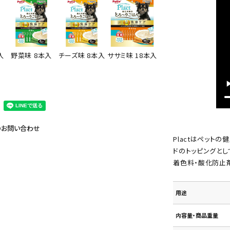
ササミ味 18本入
入
野菜味 8本入
チーズ味 8本入
のお問い合わせ
Plactはペット
ドのトッピングとし
着色料・酸化防止
用途
内容量・商品重量