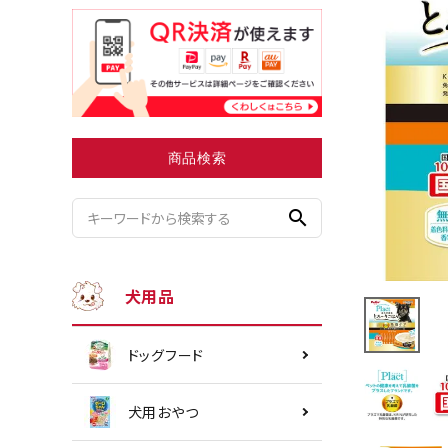
小型犬にオススメ
ダイエッ
商品検索
search
犬用品
ドッグフード
犬用おやつ