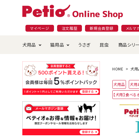
マイページ
注文履歴
新規会員登録
メルマ
犬用品
猫用品
うさぎ
昆虫
商品シリ
ドッグフード
ごはん・おやつ
プラクト
夜のお散歩特集
ショッピングガイド
おや
お手
素材
無添
会員
HOME
犬用
国産フード&おやつ特集
穀物不使
犬用品
犬用
ペットシーツ
ベッド・ハウス・マット
返品・交換について
ベッ
サー
オン
【犬用】食べる
おもちゃ
食器・給水器
食器
防虫
じゃらして遊ぶ
引っ張っ
首輪・ハーネス・リード
替え・交換パーツ
しつ
アパレル
またたび