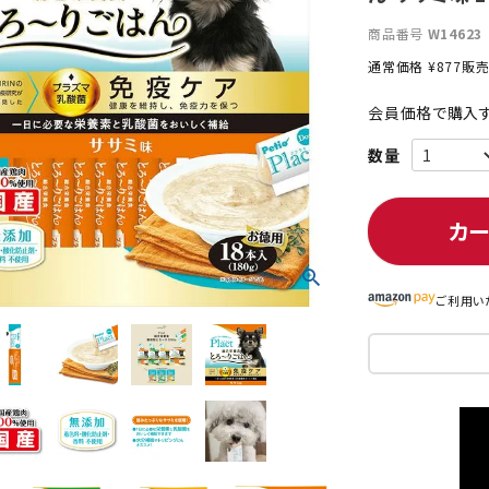
商品番号
W14623
通常価格
¥
877
販
ト中にオススメ
まとめ買いでオトク！！
会員価格で購入す
カ
ご利用い