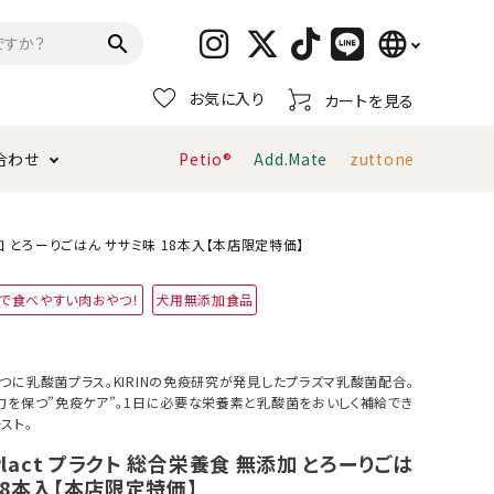
language
search
お気に入り
カートを見る
日本語
合わせ
Petio®
Add.Mate
zuttone
English
简体中文
トイレタリー・消臭剤
猫砂
ペティオ公式アプリ
お支払い方法・配送について
無添加 とろーりごはん ササミ味 18本入【本店限定特価】
トで食べやすい肉おやつ！
犬用無添加食品
キャリーバッグ
おもちゃ
服・ウェア
首輪・ハーネス
つに乳酸菌プラス。KIRINの免疫研究が発見したプラズマ乳酸菌配合。
デンタルおもちゃ
力を保つ”免疫ケア”。1日に必要な栄養素と乳酸菌をおいしく補給でき
スト。
】Plact プラクト 総合栄養食 無添加 とろーりごは
18本入【本店限定特価】