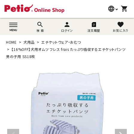
language
shopping_cart
search
wovn-lang-name
search
person
favorite
検 索
ログイン
注文履歴
お気に入り
犬用品
HOME
犬用品
エチケットウェア・おむつ
猫用品
【16%OFF】犬用オムツ フレス frais たっぷり吸収するエチケットパンツ
男の子用 SS18枚
うさぎ用品
ブランド別に探す
目的別に探す
SNS
ご利用案内