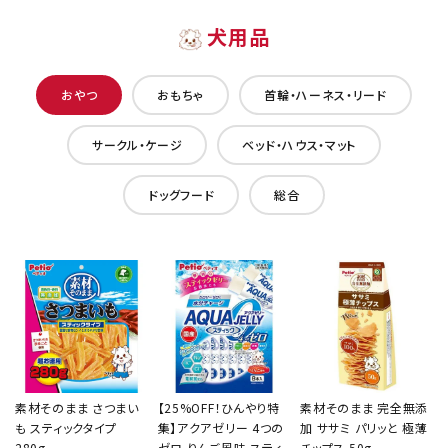
犬用品
おやつ
おもちゃ
首輪・ハーネス・リード
サークル・ケージ
ベッド・ハウス・マット
ドッグフード
総合
素材そのまま さつまい
【25%OFF！ひんやり特
素材そのまま 完全無添
も スティックタイプ
集】アクアゼリー 4つの
加 ササミ パリッと 極薄
280g
ゼロ りんご風味 スティ
チップス 50g