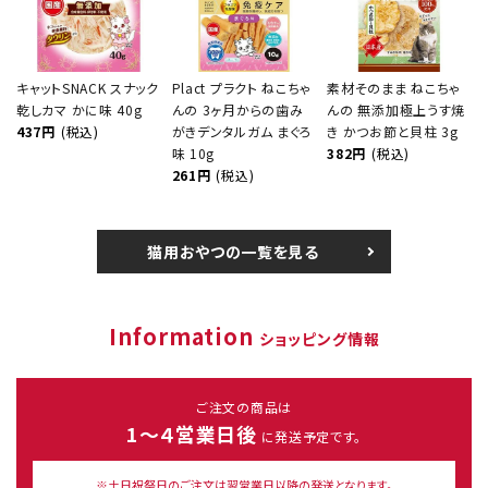
キャットSNACK スナック
Plact プラクト ねこちゃ
素材そのまま ねこちゃ
乾しカマ かに味 40g
んの 3ヶ月からの歯み
んの 無添加極上うす焼
437円
(税込)
がきデンタルガム まぐろ
き かつお節と貝柱 3g
味 10g
382円
(税込)
261円
(税込)
猫用おやつの一覧を見る
Information
ショッピング情報
ご注文の商品は
1～４営業日後
に発送予定です。
※土日祝祭日のご注文は翌営業日以降の発送となります。