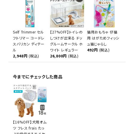
Self Trimmer セル
【27%OFF】トイレの
猫用おもちゃ 仔猫
フトリマー コードレ
しつけが出来る ドッ
用 はがためフィッシ
スバリカン ディテー
グルームサークル ホ
ュ猫じゃらし
ル
ワイト レギュラー
492円
(税込)
2,948円
(税込)
26,800円
(税込)
今までにチェックした商品
【16%OFF】犬用オム
ツ フレス frais たっ
ぷり吸収するエチケ