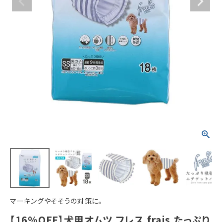
ACCOUNT MENU
ようこそ ゲスト 様
meeting_room
person
ログイン
新規会員登録
マーキングやそそうの対策に。
【16%OFF】犬用オムツ フレス frais たっぷり