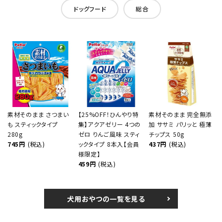
ドッグフード
総合
素材そのまま さつまい
【25%OFF！ひんやり特
素材そのまま 完全無添
も スティックタイプ
集】アクアゼリー 4つの
加 ササミ パリッと 極薄
280g
ゼロ りんご風味 スティ
チップス 50g
745円
(税込)
ックタイプ 8本入【会員
437円
(税込)
様限定】
459円
(税込)
犬用おやつの一覧を見る