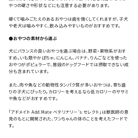
やつの硬さや形状などにも注意する必要があります。
硬くて噛みごたえのあるおやつは歯を強くしてくれますが、子犬
や老犬は噛みやすく、飲み込みやすいものがおすすめです。
●おやつの素材から選ぶ
犬にバランスの良いおやつを選ぶ場合は、野菜・果物系がおす
すめ。いも類やかぼちゃ、にんじん、バナナ、りんごなどを使った
おやつがポピュラーで、普段のドッグフードでは摂取できない成
分も含まれています。
また、肉や魚などの動物性タンパク質が多いおやつは、育ち盛
りの子犬にぴったり。カロリーを考えるなら低カロリーのササミ
や魚などがおすすめです。
「アドメイト Add.Mate ベテリナリー’ｓ セレクト」は獣医師の意
見のもとに開発された、ワンちゃんの体のことを考えたフードで
す。