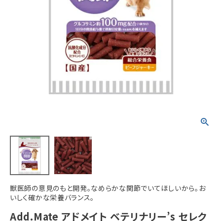
ACCOUNT MENU
ようこそ ゲスト 様
meeting_room
person
ログイン
新規会員登録
獣医師の意見のもと開発。なめらかな関節でいてほしいから。お
いしく確かな栄養バランス。
Add.Mate アドメイト ベテリナリー’s セレク