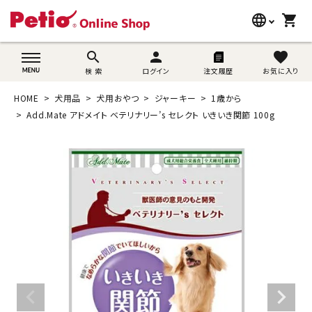
language
shopping_cart
search
wovn-lang-name
search
person
favorite
検 索
ログイン
注文履歴
お気に入り
犬用品
HOME
犬用品
犬用おやつ
ジャーキー
1歳から
猫用品
Add.Mate アドメイト ベテリナリー’s セレクト いきいき関節 100g
うさぎ用品
ブランド別に探す
目的別に探す
SNS
ご利用案内