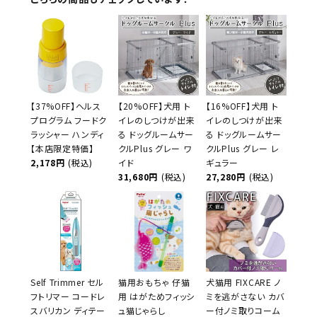
【37%OFF】ヘルス
【20%OFF】犬用 ト
【16%OFF】犬用 ト
プログラム フードク
イレのしつけが出来
イレのしつけが出来
ラッシャー ハンディ
る ドッグルームサー
る ドッグルームサー
【本店限定特価】
クルPlus グレー ワ
クルPlus グレー レ
2,178円
(税込)
イド
ギュラー
31,680円
(税込)
27,280円
(税込)
Self Trimmer セル
猫用おもちゃ 仔猫
犬猫用 FIXCARE ノ
フトリマー コードレ
用 はがためフィッシ
ミを逃がさない カバ
スバリカン ディテー
ュ猫じゃらし
ー付ノミ取りコーム