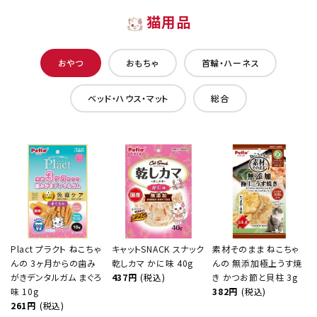
猫用品
おやつ
おもちゃ
首輪・ハーネス
ベッド・ハウス・マット
総合
Plact プラクト ねこちゃ
キャットSNACK スナック
素材そのまま ねこちゃ
んの 3ヶ月からの歯み
乾しカマ かに味 40g
んの 無添加極上うす焼
がきデンタルガム まぐろ
437円
(税込)
き かつお節と貝柱 3g
味 10g
382円
(税込)
261円
(税込)