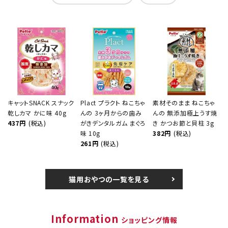
キャットSNACK スナック
Plact プラクト ねこちゃ
素材そのまま ねこちゃ
乾しカマ かに味 40g
んの 3ヶ月からの歯み
んの 無添加極上うす焼
437円
(税込)
がきデンタルガム まぐろ
き かつお節と貝柱 3g
味 10g
382円
(税込)
261円
(税込)
猫用おやつの一覧を見る
Information
ショッピング情報