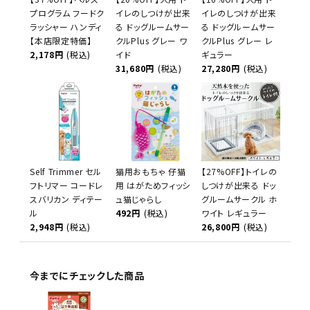
プログラム フードク
イレのしつけが出来
イレのしつけが出来
ラッシャー ハンディ
る ドッグルームサー
る ドッグルームサー
【本店限定特価】
クルPlus グレー ワ
クルPlus グレー レ
2,178円
(税込)
イド
ギュラー
31,680円
(税込)
27,280円
(税込)
Self Trimmer セル
猫用おもちゃ 仔猫
【27%OFF】トイレの
フトリマー コードレ
用 はがためフィッシ
しつけが出来る ドッ
スバリカン ディテー
ュ猫じゃらし
グルームサークル ホ
ル
492円
(税込)
ワイト レギュラー
2,948円
(税込)
26,800円
(税込)
今までにチェックした商品