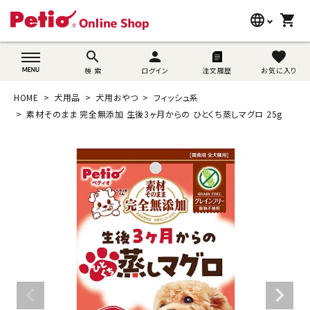
language
shopping_cart
search
wovn-lang-name
search
person
favorite
検 索
ログイン
注文履歴
お気に入り
犬用品
HOME
犬用品
犬用おやつ
フィッシュ系
猫用品
素材そのまま 完全無添加 生後3ヶ月からの ひとくち蒸しマグロ 25g
うさぎ用品
ブランド別に探す
目的別に探す
SNS
ご利用案内