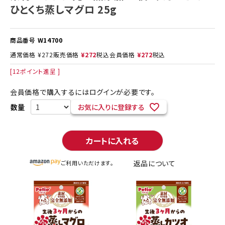
ひとくち蒸しマグロ 25g
商品番号
W14700
通常価格
¥
272
販売価格
¥
272
税込
会員価格
¥
272
税込
[
12
ポイント進呈 ]
会員価格で購入するにはログインが必要です。
お気に入りに登録する
カートに入れる
返品について
ご利用いただけます。