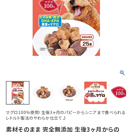
ACCOUNT MENU
ようこそ ゲスト 様
meeting_room
person
ログイン
新規会員登録
マグロ100％使用！生後3ヶ月のパピーからシニアまで食べられる
レトルト製法のやわらか仕立て♪
素材そのまま 完全無添加 生後3ヶ月からの