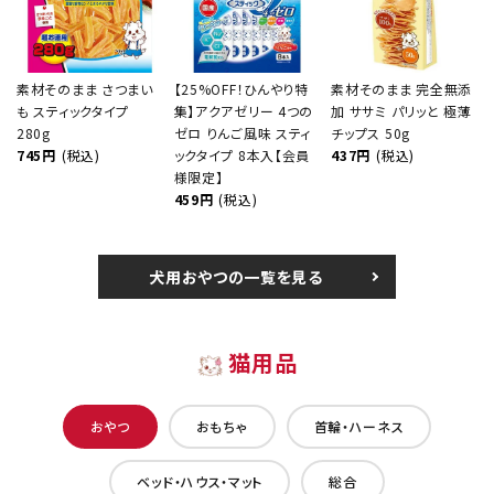
素材そのまま さつまい
【25%OFF！ひんやり特
素材そのまま 完全無添
も スティックタイプ
集】アクアゼリー 4つの
加 ササミ パリッと 極薄
280g
ゼロ りんご風味 スティ
チップス 50g
745円
(税込)
ックタイプ 8本入【会員
437円
(税込)
様限定】
459円
(税込)
犬用おやつの一覧を見る
猫用品
おやつ
おもちゃ
首輪・ハーネス
ベッド・ハウス・マット
総合