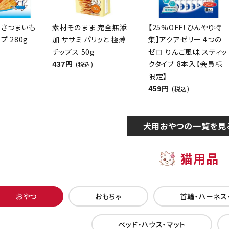
 さつまいも
素材そのまま 完全無添
【25%OFF！ひんやり特
プ 280g
加 ササミ パリッと 極薄
集】アクアゼリー 4つの
チップス 50g
ゼロ りんご風味 スティッ
437円
クタイプ 8本入【会員様
(税込)
限定】
459円
(税込)
犬用おやつの一覧を見
猫用品
おやつ
おもちゃ
首輪・ハーネス
ベッド・ハウス・マット