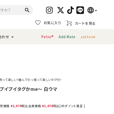
language
search
お気に入り
カートを見る
日本語
合わせ
Petio®
Add.Mate
zuttone
English
简体中文
トイレタリー・消臭剤
猫砂
ペティオ公式アプリ
お支払い方法・配送について
キャリーバッグ
おもちゃ
鳴って楽しい！噛んで引っ張って楽しいタグ付！
服・ウェア
首輪・ハーネス
 プイプイタグかme～ 白ウマ
デンタルおもちゃ
売価格
¥
1,078
税込
会員価格
¥
1,078
税込
[
49
ポイント進呈 ]