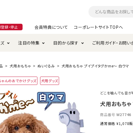
会員特典について
コーポレートサイトTOPへ
ガ登録・停止
ーズ
注目の特集
目的から探す
ご利用ガイド・お問い
つ
入れ・ケア用品
そのまま
加特集
特典について
お手入れ・ケア用品
トイレタリー・消臭剤
極上
けりぐるみ特集
ご注文方法について
品
犬用おもちゃ
ぬいぐるみ
犬用おもちゃ プイプイタグかme～ 白ウマ
用のグレインフリー
ちゃんのおでかけグッズ
犬用グッズ
ド・ハウス・マット
クル・ケージ・タワー
ラインショップ利用規約
サークル・ケージ
キャリーバッグ
どこを噛んでも音が
・給水器
用品
防虫用品
服・ウェア
犬用おもちゃ
て遊ぶ
投げて遊ぶ
商品番号
W27746
け用品
替え・交換パーツ
通常価格
¥
1,078
販
・元気草
夜のお散歩