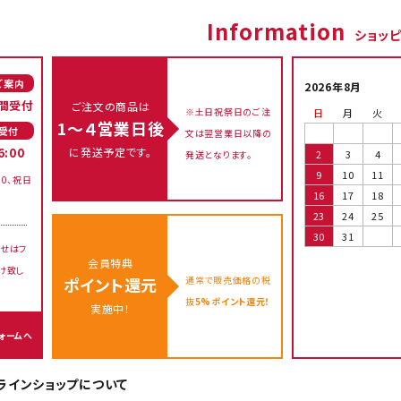
Information
ショッ
ご案内
2026年8月
間受付
ご注文の商品は
※土日祝祭日のご注
日
月
火
1～４営業日後
受付
文は翌営業日以降の
に発送予定です。
6:00
2
3
4
発送となります。
9
10
11
00、祝日
16
17
18
23
24
25
30
31
せはフ
会員特典
け致し
通常で販売価格の税
ポイント還元
抜
5%ポイント還元！
実施中！
ォームへ
オンラインショップについて