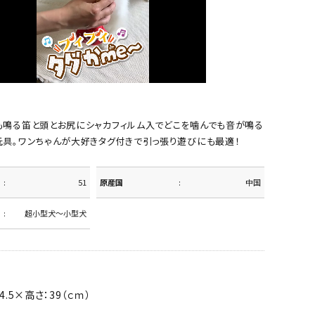
も鳴る笛と頭とお尻にシャカフィルム入でどこを噛んでも音が鳴る
玩具。ワンちゃんが大好きタグ付きで引っ張り遊びにも最適！
51
原産国
中国
超小型犬～小型犬
4.5×高さ：39（ｃｍ）