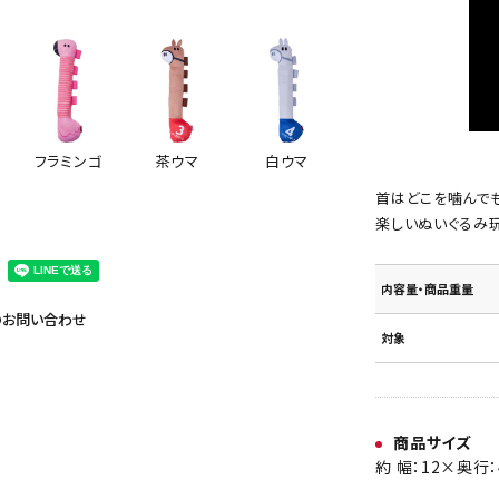
白ウマ
フラミンゴ
茶ウマ
首はどこを噛んで
楽しいぬいぐるみ
内容量・商品重量
のお問い合わせ
対象
商品サイズ
約 幅：12×奥行：