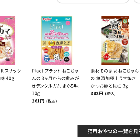
CK スナック
Plact プラクト ねこちゃ
素材そのまま ねこちゃん
味 40g
んの 3ヶ月からの歯みが
の 無添加極上うす焼き
きデンタルガム まぐろ味
かつお節と貝柱 3g
10g
382円
(税込)
261円
(税込)
猫用おやつの一覧を見