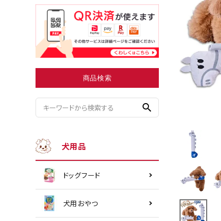
小型犬にオススメ
ダイエッ
商品検索
search
犬用品
ドッグフード
犬用おやつ