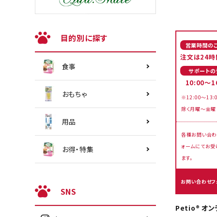
目的別に探す
営業時間の
注文は24時
食事
サポートの
10:00～1
おもちゃ
※12:00～13:
除く月曜～金曜
用品
各種お問い合わ
ォームにてお受
お得・特集
ます。
お問い合わせフ
SNS
Petio® 