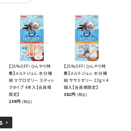
【25%OFF！ひんやり特
【25%OFF！ひんやり特
集】メルトジュレ 水分補
集】メルトジュレ 水分補
給 マグロゼリー スティッ
給 ササミゼリー 22g×4
クタイプ 4本入【会員様
個入【会員様限定】
限定】
382円
(税込)
239円
(税込)
る