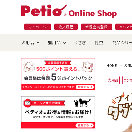
マイページ
注文履歴
新規会員登録
メルマ
犬用品
猫用品
うさぎ
昆虫
商品シリ
ドッグフード
ごはん・おやつ
プラクト
夜のお散歩特集
ショッピングガイド
おや
お手
素材
無添
会員
HOME
犬用
国産フード&おやつ特集
穀物不使
犬用品
ワン
ペットシーツ
ベッド・ハウス・マット
返品・交換について
ベッ
サー
オン
おもちゃ
食器・給水器
食器
防虫
じゃらして遊ぶ
引っ張っ
首輪・ハーネス・リード
替え・交換パーツ
しつ
アパレル
またたび