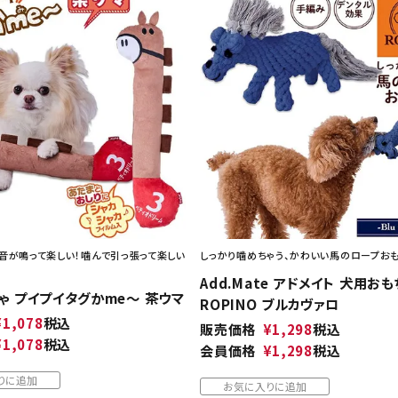
音が鳴って楽しい！噛んで引っ張って楽しい
しっかり噛めちゃう、かわいい馬のロープお
Add.Mate アドメイト 犬用おも
ゃ プイプイタグかme～ 茶ウマ
ROPINO ブルカヴァロ
¥
1,078
税込
販売価格
¥
1,298
税込
¥
1,078
税込
会員価格
¥
1,298
税込
りに追加
お気に入りに追加