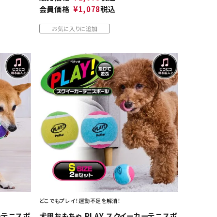
会員価格
¥
1,078
税込
お気に入りに追加
どこでもプレイ！運動不足を解消！
ーテニスボ
犬用おもちゃ PLAY スクイーカーテニスボ