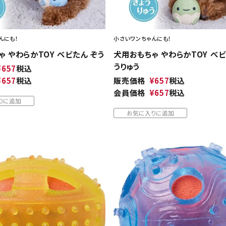
んにも！
小さいワンちゃんにも！
 やわらかTOY べビたん ぞう
犬用おもちゃ やわらかTOY べビ
うりゅう
¥
657
税込
¥
657
税込
販売価格
¥
657
税込
会員価格
¥
657
税込
りに追加
お気に入りに追加