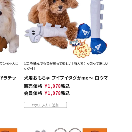
ネコポス対象商品一覧
ワンちゃんに
どこを噛んでも音が鳴って楽しい！噛んで引っ張って楽しい
タグ付！
Yラテッ
犬用おもちゃ プイプイタグかme～ 白ウマ
販売価格
¥
1,078
税込
会員価格
¥
1,078
税込
お気に入りに追加