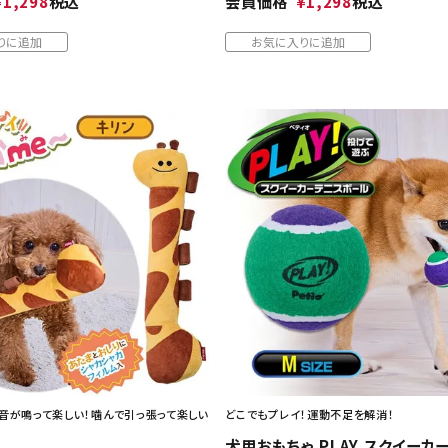
¥
1,298
税込
会員価格
¥
1,298
税込
りに追加
お気に入りに追加
音が鳴って楽しい！噛んで引っ張って楽しい
どこでもプレイ！運動不足を解消！
犬用おもちゃ PLAY スクイーカ