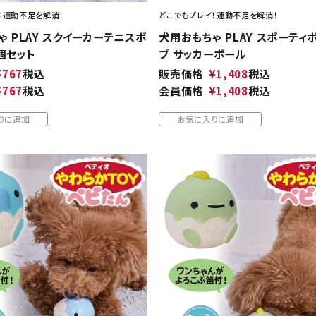
！運動不足を解消！
どこでもプレイ！運動不足を解消！
 PLAY スクイーカーテニスボ
犬用おもちゃ PLAY スポーティ
3個セット
プ サッカーボール
¥
767
税込
販売価格
¥
1,408
税込
¥
767
税込
会員価格
¥
1,408
税込
りに追加
お気に入りに追加