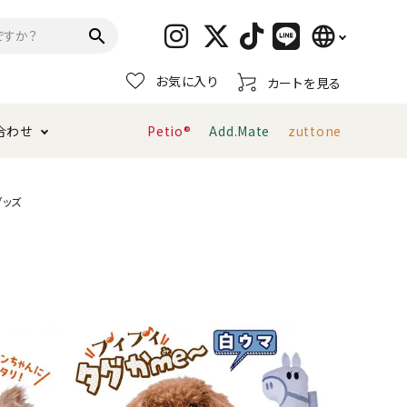
language
search
お気に入り
カートを見る
日本語
合わせ
Petio®
Add.Mate
zuttone
English
简体中文
トイレタリー・消臭剤
猫砂
ペティオ公式アプリ
お支払い方法・配送について
ッズ
キャリーバッグ
おもちゃ
服・ウェア
首輪・ハーネス
デンタルおもちゃ