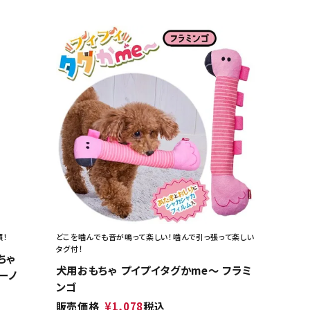
慣！
どこを噛んでも音が鳴って楽しい！噛んで引っ張って楽しい
タグ付！
ちゃ
犬用おもちゃ プイプイタグかme～ フラミ
ーノ
ンゴ
販売価格
¥
1,078
税込