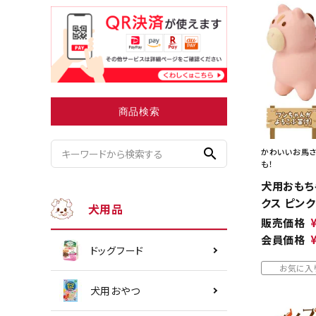
小型犬にオススメ
ダイエッ
商品検索
search
かわいいお馬さ
も！
犬用おもち
クス ピンク
犬用品
販売価格
会員価格
ドッグフード
お気に入
犬用おやつ