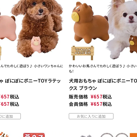
ト中にオススメ
まとめ買いでオトク！！
んでたのしく遊ぼう♪ 小さいワンちゃんに
かわいいお馬さんでたのしく遊ぼう♪ 小さい
も！
ゃ ぽにぽにポニーTOYラテッ
犬用おもちゃ ぽにぽにポニーTO
クス ブラウン
¥
657
税込
販売価格
¥
657
税込
¥
657
税込
会員価格
¥
657
税込
りに追加
お気に入りに追加