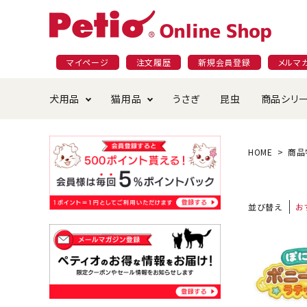
マイページ
注文履歴
新規会員登録
メルマ
犬用品
猫用品
うさぎ
昆虫
商品シリ
ドッグフード
ごはん・おやつ
プラクト
夜のお散歩特集
ショッピングガイド
おや
お手
素材
無添
会員
HOME
商品
国産フード&おやつ特集
穀物不使
ペットシーツ
ベッド・ハウス・マット
返品・交換について
ベッ
サー
オン
並び替え
お
おもちゃ
食器・給水器
食器
防虫
じゃらして遊ぶ
引っ張っ
首輪・ハーネス・リード
替え・交換パーツ
しつ
アパレル
またたび