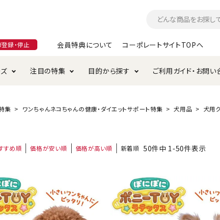
会員特典について
コーポレートサイトTOPへ
ガ登録・停止
ーズ
注目の特集
目的から探す
ご利用ガイド・お問い
つ
入れ・ケア用品
そのまま
加特集
特典について
お手入れ・ケア用品
トイレタリー・消臭剤
極上
けりぐるみ特集
ご注文方法について
特集
ワンちゃんネコちゃんの健康・ダイエットサポート特集
犬用品
犬用グ
用のグレインフリー
ド・ハウス・マット
クル・ケージ・タワー
ラインショップ利用規約
サークル・ケージ
キャリーバッグ
50
件中
1
-
50
件表示
すすめ順
価格が安い順
価格が高い順
新着順
・給水器
用品
防虫用品
服・ウェア
て遊ぶ
投げて遊ぶ
け用品
替え・交換パーツ
・元気草
夜のお散歩