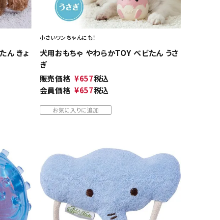
小さいワンちゃんにも！
たん きょ
犬用おもちゃ やわらかTOY べビたん うさ
ぎ
販売価格
¥
657
税込
会員価格
¥
657
税込
お気に入りに追加