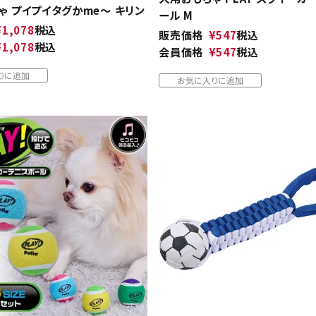
ゃ プイプイタグかme～ キリン
ール M
¥
1,078
税込
販売価格
¥
547
税込
¥
1,078
税込
会員価格
¥
547
税込
りに追加
お気に入りに追加