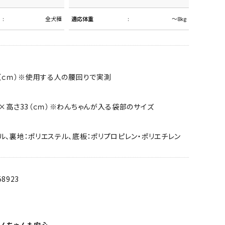
全犬種
適応体重
～8kg
2（ｃｍ）※使用する人の腰回りで実測
7×高さ33（ｃｍ）※わんちゃんが入る袋部のサイズ
ル、裏地：ポリエステル、底板：ポリプロピレン・ポリエチレン
58923