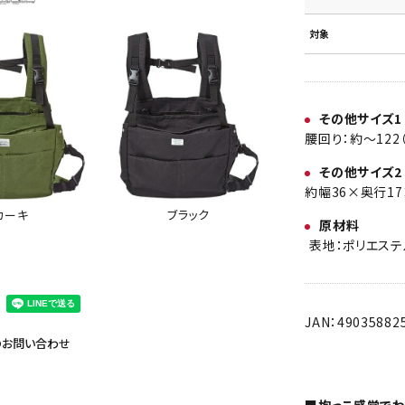
対象
その他サイズ1
腰回り：約～12
その他サイズ2
約幅36×奥行1
ブラック
カーキ
原材料
表地：ポリエステ
JAN：49035882
のお問い合わせ