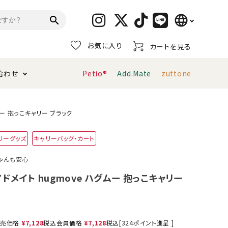
language
search
お気に入り
カートを見る
日本語
合わせ
Petio®
Add.Mate
zuttone
English
简体中文
トイレタリー・消臭剤
猫砂
ペティオ公式アプリ
お支払い方法・配送について
グムー 抱っこキャリー ブラック
リーグッズ
キャリーバッグ・カート
キャリーバッグ
おもちゃ
ゃんも安心
服・ウェア
首輪・ハーネス
 アドメイト hugmove ハグムー 抱っこキャリー
デンタルおもちゃ
売価格
¥
7,128
税込
会員価格
¥
7,128
税込
[
324
ポイント進呈 ]