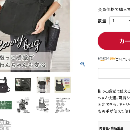
会員価格で購入す
ト中にオススメ
まとめ買いでオトク！！
カ
ご利用い
抱っこ感覚で使え
ちゃん快適。両肩
固定できる。キャ
も両手が使えて便
内容量・商品重量