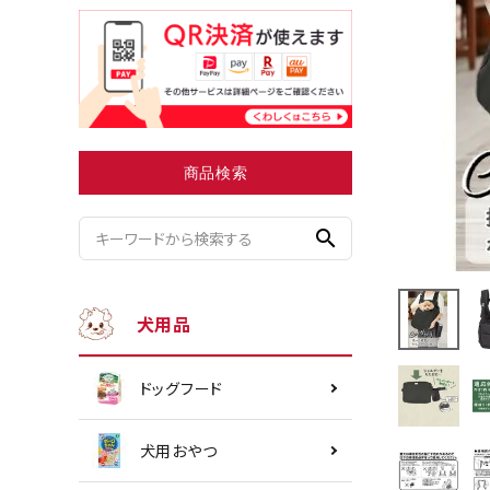
小型犬にオススメ
ダイエッ
商品検索
search
犬用品
ドッグフード
犬用おやつ