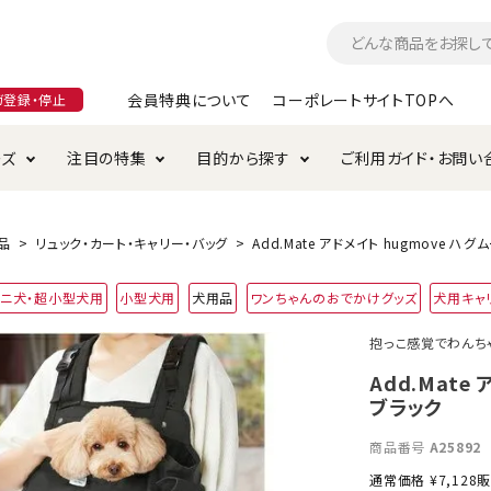
会員特典について
コーポレートサイトTOPへ
ガ登録・停止
ーズ
注目の特集
目的から探す
ご利用ガイド・お問い
つ
入れ・ケア用品
そのまま
加特集
特典について
お手入れ・ケア用品
トイレタリー・消臭剤
極上
けりぐるみ特集
ご注文方法について
品
リュック・カート・キャリー・バッグ
Add.Mate アドメイト hugmove ハ
用のグレインフリー
ミニ犬・超小型犬用
小型犬用
犬用品
ワンちゃんのおでかけグッズ
犬用キャ
ド・ハウス・マット
クル・ケージ・タワー
ラインショップ利用規約
サークル・ケージ
キャリーバッグ
抱っこ感覚でわんち
・給水器
用品
防虫用品
服・ウェア
Add.Mate
て遊ぶ
投げて遊ぶ
ブラック
け用品
替え・交換パーツ
商品番号
A25892
通常価格
¥
7,128
販
・元気草
夜のお散歩