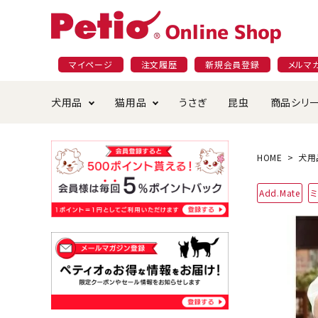
マイページ
注文履歴
新規会員登録
メルマ
犬用品
猫用品
うさぎ
昆虫
商品シリ
ドッグフード
ごはん・おやつ
プラクト
夜のお散歩特集
ショッピングガイド
おや
お手
素材
無添
会員
HOME
犬用
国産フード&おやつ特集
穀物不使
Add.Mate
ペットシーツ
ベッド・ハウス・マット
返品・交換について
ベッ
サー
オン
おもちゃ
食器・給水器
食器
防虫
じゃらして遊ぶ
引っ張っ
首輪・ハーネス・リード
替え・交換パーツ
しつ
アパレル
またたび