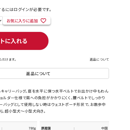
るにはログインが必要です。
お気に入りに追加
ネコポス対象商品一覧
ートに入れる
ただけます。
返品について
返品について
るキャリーバッグ。底を水平に保つ水平ベルトでお出かけ中もわん
ショルダー仕様で肩への負担がかかりにくく、腰ベルトでしっかり
リーバッグとして使用しない時はウェストポーチ形状で、お散歩中
利。超小型犬～小型犬向き。
780g
原産国
中国