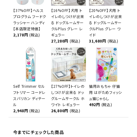
【37%OFF】ヘルス
【16%OFF】犬用 ト
【20%OFF】犬用 ト
プログラム フードク
イレのしつけが出来
イレのしつけが出来
ラッシャー ハンディ
る ドッグルームサー
る ドッグルームサー
【本店限定特価】
クルPlus グレー レ
クルPlus グレー ワ
2,178円
(税込)
ギュラー
イド
27,280円
(税込)
31,680円
(税込)
Self Trimmer セル
【27%OFF】トイレの
猫用おもちゃ 仔猫
フトリマー コードレ
しつけが出来る ドッ
用 はがためフィッシ
スバリカン ディテー
グルームサークル ホ
ュ猫じゃらし
ル
ワイト レギュラー
492円
(税込)
2,948円
(税込)
26,800円
(税込)
今までにチェックした商品