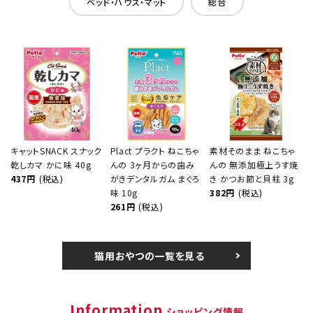
ベッド・ハウス・マット
総合
キャットSNACK スナック
Plact プラクト ねこちゃ
素材そのまま ねこちゃ
乾しカマ かに味 40g
んの 3ヶ月からの歯み
んの 無添加極上うす焼
437円
(税込)
がきデンタルガム まぐろ
き かつお節と貝柱 3g
味 10g
382円
(税込)
261円
(税込)
猫用おやつの一覧を見る
Information
ショッピング情報