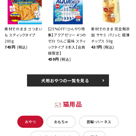
素材そのまま さつまい
【25%OFF！ひんやり特
素材そのまま 完全無添
も スティックタイプ
集】アクアゼリー 4つの
加 ササミ パリッと 極薄
280g
ゼロ りんご風味 スティ
チップス 50g
745円
(税込)
ックタイプ 8本入【会員
437円
(税込)
様限定】
459円
(税込)
犬用おやつの一覧を見る
猫用品
おやつ
おもちゃ
首輪・ハーネス