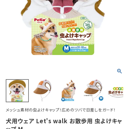
ACCOUNT MENU
ようこそ ゲスト 様
meeting_room
person
ログイン
新規会員登録
メッシュ素材の虫よけキャップ！広めのツバで日差しをガード！
犬用ウェア Let's walk お散歩用 虫よけキャ
ップ M