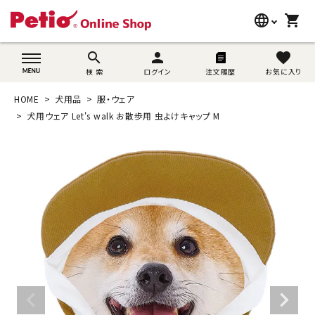
language
shopping_cart
search
wovn-lang-name
search
person
favorite
検 索
ログイン
注文履歴
お気に入り
犬用品
HOME
犬用品
服・ウェア
猫用品
犬用ウェア Let's walk お散歩用 虫よけキャップ M
うさぎ用品
ブランド別に探す
目的別に探す
SNS
ご利用案内