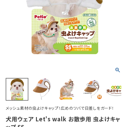
ACCOUNT MENU
ようこそ ゲスト 様
meeting_room
person
ログイン
新規会員登録
メッシュ素材の虫よけキャップ！広めのツバで日差しをガード！
犬用ウェア Let's walk お散歩用 虫よけキャ
ップ SS