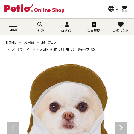
language
shopping_cart
search
wovn-lang-name
search
person
favorite
検 索
ログイン
注文履歴
お気に入り
犬用品
HOME
犬用品
服・ウェア
猫用品
犬用ウェア Let's walk お散歩用 虫よけキャップ SS
うさぎ用品
ブランド別に探す
目的別に探す
SNS
ご利用案内