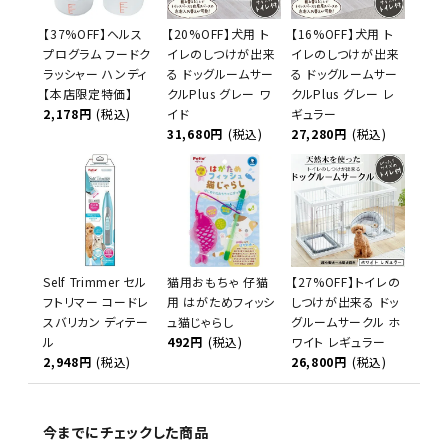
【37%OFF】ヘルス
【20%OFF】犬用 ト
【16%OFF】犬用 ト
プログラム フードク
イレのしつけが出来
イレのしつけが出来
ラッシャー ハンディ
る ドッグルームサー
る ドッグルームサー
【本店限定特価】
クルPlus グレー ワ
クルPlus グレー レ
2,178円
(税込)
イド
ギュラー
31,680円
(税込)
27,280円
(税込)
Self Trimmer セル
猫用おもちゃ 仔猫
【27%OFF】トイレの
フトリマー コードレ
用 はがためフィッシ
しつけが出来る ドッ
スバリカン ディテー
ュ猫じゃらし
グルームサークル ホ
ル
492円
(税込)
ワイト レギュラー
2,948円
(税込)
26,800円
(税込)
今までにチェックした商品