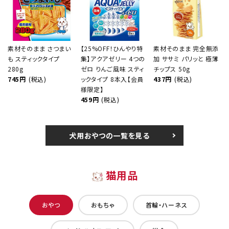
素材そのまま さつまい
【25%OFF！ひんやり特
素材そのまま 完全無添
も スティックタイプ
集】アクアゼリー 4つの
加 ササミ パリッと 極薄
280g
ゼロ りんご風味 スティ
チップス 50g
745円
(税込)
ックタイプ 8本入【会員
437円
(税込)
様限定】
459円
(税込)
犬用おやつの一覧を見る
猫用品
おやつ
おもちゃ
首輪・ハーネス