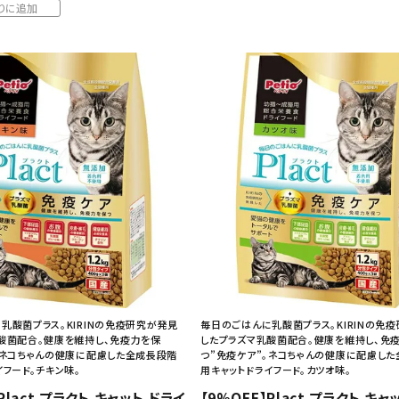
りに追加
乳酸菌プラス。KIRINの免疫研究が発見
毎日のごはんに乳酸菌プラス。KIRINの免
酸菌配合。健康を維持し、免疫力を保
したプラズマ乳酸菌配合。健康を維持し、免
。ネコちゃんの健康に配慮した全成長段階
つ”免疫ケア”。ネコちゃんの健康に配慮し
イフード。チキン味。
用キャットドライフード。カツオ味。
Plact プラクト キャット ドライ
【9%OFF】Plact プラクト キャ