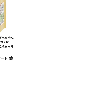
疫研究が発見
疫力を保
た全成長段階
フード 幼