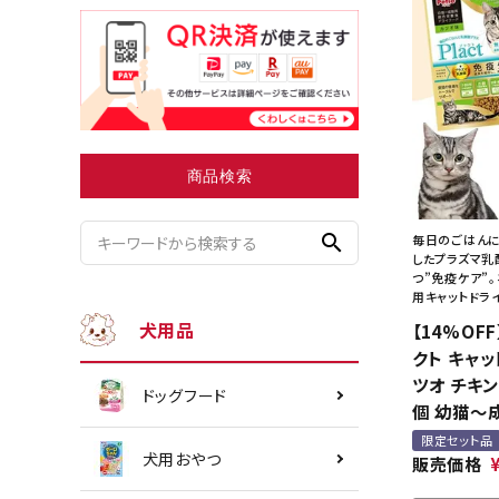
小型犬にオススメ
ダイエッ
商品検索
search
毎日のごはんに
したプラズマ乳
つ”免疫ケア”
用キャットドラ
犬用品
【14%OF
クト キャッ
ツオ チキン
ドッグフード
個 幼猫～
限定セット品
犬用おやつ
販売価格