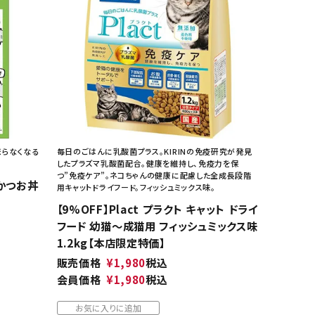
ネコポス対象商品一覧
まらなくなる
毎日のごはんに乳酸菌プラス。KIRINの免疫研究が発見
したプラズマ乳酸菌配合。健康を維持し、免疫力を保
つ”免疫ケア”。ネコちゃんの健康に配慮した全成長段階
かつお丼
用キャットドライフード。フィッシュミックス味。
【9%OFF】Plact プラクト キャット ドライ
フード 幼猫～成猫用 フィッシュミックス味
1.2kg【本店限定特価】
販売価格
¥
1,980
税込
会員価格
¥
1,980
税込
お気に入りに追加