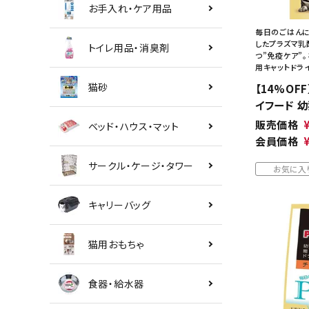
お手入れ・ケア用品
毎日のごはんに
したプラズマ乳
トイレ用品・消臭剤
つ”免疫ケア”
用キャットドラ
猫砂
【14%OFF
イフード 幼
販売価格
ベッド・ハウス・マット
会員価格
サークル・ケージ・タワー
お気に入
キャリーバッグ
猫用おもちゃ
食器・給水器