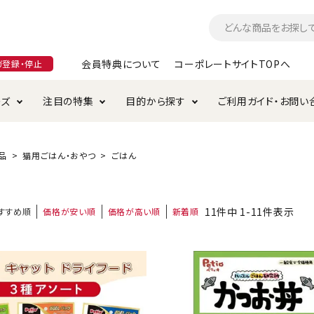
会員特典について
コーポレートサイトTOPへ
ガ登録・停止
ーズ
注目の特集
目的から探す
ご利用ガイド・お問い
つ
入れ・ケア用品
そのまま
加特集
特典について
お手入れ・ケア用品
トイレタリー・消臭剤
極上
けりぐるみ特集
ご注文方法について
品
猫用ごはん・おやつ
ごはん
用のグレインフリー
ド・ハウス・マット
クル・ケージ・タワー
ラインショップ利用規約
サークル・ケージ
キャリーバッグ
11
件中
1
-
11
件表示
すすめ順
価格が安い順
価格が高い順
新着順
・給水器
用品
防虫用品
服・ウェア
て遊ぶ
投げて遊ぶ
け用品
替え・交換パーツ
・元気草
夜のお散歩