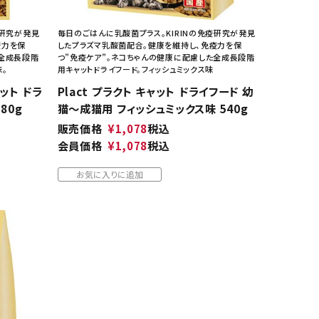
疫研究が発見
毎日のごはんに乳酸菌プラス。KIRINの免疫研究が発見
疫力を保
したプラズマ乳酸菌配合。健康を維持し、免疫力を保
た全成長段階
つ”免疫ケア”。ネコちゃんの健康に配慮した全成長段階
味。
用キャットドライフード。フィッシュミックス味
ャット ドラ
Plact プラクト キャット ドライフード 幼
80g
猫～成猫用 フィッシュミックス味 540g
販売価格
¥
1,078
税込
会員価格
¥
1,078
税込
お気に入りに追加