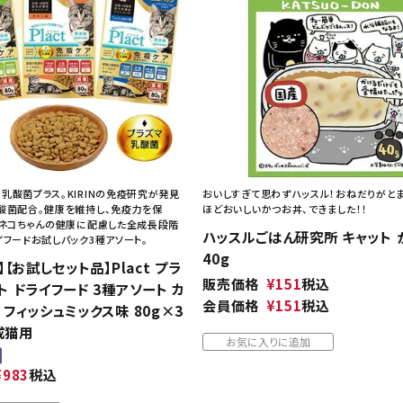
ト中にオススメ
まとめ買いでオトク！！
乳酸菌プラス。KIRINの免疫研究が発見
おいしすぎて思わずハッスル！おねだりがと
酸菌配合。健康を維持し、免疫力を保
ほどおいしいかつお丼、できました！！
。ネコちゃんの健康に配慮した全成長段階
ハッスルごはん研究所 キャット 
イフードお試しパック3種アソート。
40g
F】【お試しセット品】Plact プラ
販売価格
¥
151
税込
ト ドライフード 3種アソート カ
会員価格
¥
151
税込
 フィッシュミックス味 80g×3
成猫用
お気に入りに追加
¥
983
税込