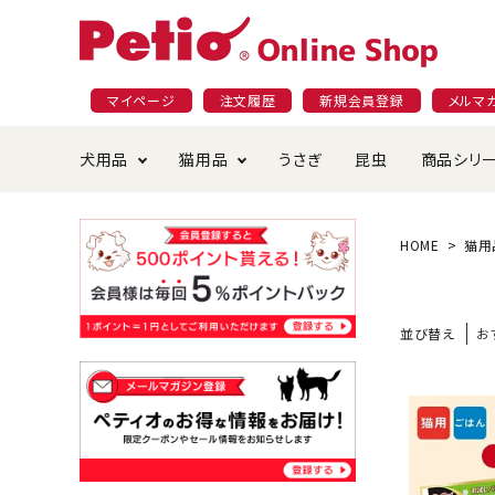
マイページ
注文履歴
新規会員登録
メルマ
犬用品
猫用品
うさぎ
昆虫
商品シリ
ドッグフード
ごはん・おやつ
プラクト
夜のお散歩特集
ショッピングガイド
おや
お手
素材
無添
会員
HOME
猫用
国産フード&おやつ特集
穀物不使
ペットシーツ
ベッド・ハウス・マット
返品・交換について
ベッ
サー
オン
並び替え
お
おもちゃ
食器・給水器
食器
防虫
じゃらして遊ぶ
引っ張っ
首輪・ハーネス・リード
替え・交換パーツ
しつ
アパレル
またたび