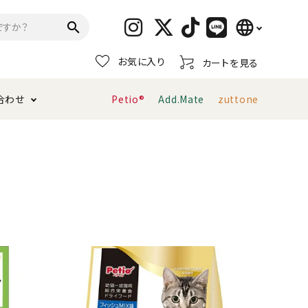
language
search
お気に入り
カートを見る
日本語
合わせ
Petio®
Add.Mate
zuttone
English
简体中文
トイレタリー・消臭剤
猫砂
ペティオ公式アプリ
お支払い方法・配送について
キャリーバッグ
おもちゃ
服・ウェア
首輪・ハーネス
デンタルおもちゃ