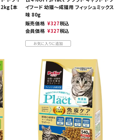
2kg【本
イフード 幼猫～成猫用 フィッシュミックス
味 80g
販売価格
¥
327
税込
会員価格
¥
327
税込
お気に入りに追加