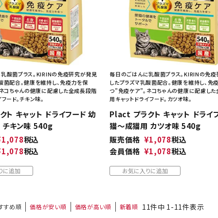
乳酸菌プラス。KIRINの免疫研究が発見
毎日のごはんに乳酸菌プラス。KIRINの免
酸菌配合。健康を維持し、免疫力を保
したプラズマ乳酸菌配合。健康を維持し、免
。ネコちゃんの健康に配慮した全成長段階
つ”免疫ケア”。ネコちゃんの健康に配慮し
イフード。チキン味。
用キャットドライフード。カツオ味。
プラクト キャット ドライフード 幼
Plact プラクト キャット ドライ
チキン味 540g
猫～成猫用 カツオ味 540g
¥
1,078
税込
販売価格
¥
1,078
税込
¥
1,078
税込
会員価格
¥
1,078
税込
りに追加
お気に入りに追加
11
件中
1
-
11
件表示
すすめ順
価格が安い順
価格が高い順
新着順