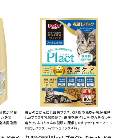
疫研究が発見
毎日のごはんに乳酸菌プラス。KIRINの免疫研究が発見
疫力を保
したプラズマ乳酸菌配合。健康を維持し、免疫力を保つ免
た全成長段階
疫ケア。ネコちゃんの健康に配慮したキャットドライフード
お試しパック。フィッシュミックス味。
ット ドライ
【14%OFF】Plact プラクト キャット ドラ