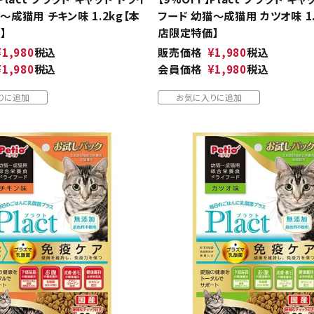
～成猫用 チキン味 1.2kg【本
フード 幼猫～成猫用 カツオ味 1.
】
店限定特価】
¥
1,980
税込
販売価格
¥
1,980
税込
¥
1,980
税込
会員価格
¥
1,980
税込
りに追加
お気に入りに追加