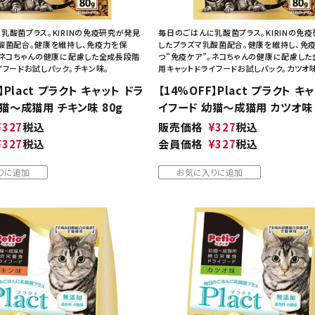
乳酸菌プラス。KIRINの免疫研究が発見
毎日のごはんに乳酸菌プラス。KIRINの免
酸菌配合。健康を維持し、免疫力を保
したプラズマ乳酸菌配合。健康を維持し、免
。ネコちゃんの健康に配慮した全成長段階
つ”免疫ケア”。ネコちゃんの健康に配慮し
イフードお試しパック。チキン味。
用キャットドライフードお試しパック。カツオ
】Plact プラクト キャット ドラ
【14%OFF】Plact プラクト キ
猫～成猫用 チキン味 80g
イフード 幼猫～成猫用 カツオ味 
¥
327
税込
販売価格
¥
327
税込
¥
327
税込
会員価格
¥
327
税込
りに追加
お気に入りに追加