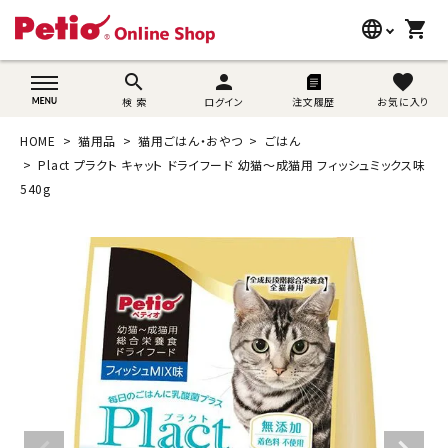
language
shopping_cart
search
wovn-lang-name
search
person
favorite
検 索
ログイン
注文履歴
お気に入り
犬用品
HOME
猫用品
猫用ごはん・おやつ
ごはん
猫用品
Plact プラクト キャット ドライフード 幼猫～成猫用 フィッシュミックス味
540g
うさぎ用品
ブランド別に探す
目的別に探す
SNS
ご利用案内