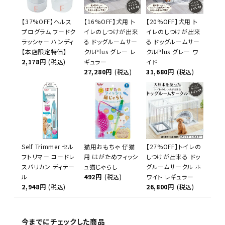
【37%OFF】ヘルス
【16%OFF】犬用 ト
【20%OFF】犬用 ト
プログラム フードク
イレのしつけが出来
イレのしつけが出来
ラッシャー ハンディ
る ドッグルームサー
る ドッグルームサー
【本店限定特価】
クルPlus グレー レ
クルPlus グレー ワ
2,178円
(税込)
ギュラー
イド
27,280円
(税込)
31,680円
(税込)
Self Trimmer セル
猫用おもちゃ 仔猫
【27%OFF】トイレの
フトリマー コードレ
用 はがためフィッシ
しつけが出来る ドッ
スバリカン ディテー
ュ猫じゃらし
グルームサークル ホ
ル
492円
(税込)
ワイト レギュラー
2,948円
(税込)
26,800円
(税込)
今までにチェックした商品