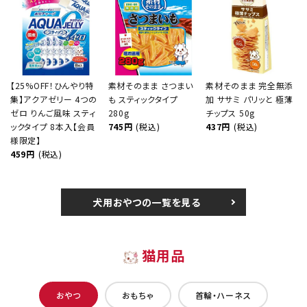
【25%OFF！ひんやり特
素材そのまま さつまい
素材そのまま 完全無添
集】アクアゼリー 4つの
も スティックタイプ
加 ササミ パリッと 極薄
ゼロ りんご風味 スティ
280g
チップス 50g
ックタイプ 8本入【会員
745円
(税込)
437円
(税込)
様限定】
459円
(税込)
犬用おやつの一覧を見る
猫用品
おやつ
おもちゃ
首輪・ハーネス