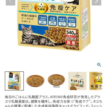
ACCOUNT MENU
ようこそ ゲスト 様
meeting_room
person
ログイン
新規会員登録
毎日のごはんに乳酸菌プラス。KIRINの免疫研究が発見したプラ
ズマ乳酸菌配合。健康を維持し、免疫力を保つ”免疫ケア”。ネコち
ゃんの健康に配慮した全成長段階用キャットドライフード。フィッシ