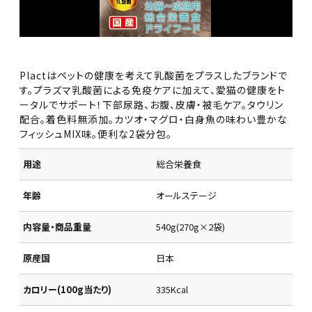
Plactはペットの健康を考えて乳酸菌をプラスしたブランドで
す。プラズマ乳酸菌による免疫ケアに加えて、愛猫の健康をト
ータルでサポート！下部尿路、お腹、皮膚・被毛ケア。タウリン
配合。着色料無添加。カツオ・マグロ・白身魚の味わい豊かな
フィッシュMIX味。便利な2袋分包。
用途
総合栄養食
年齢
オールステージ
内容量・商品重量
540g(270g×2袋)
原産国
日本
カロリー(100g当たり)
335Kcal