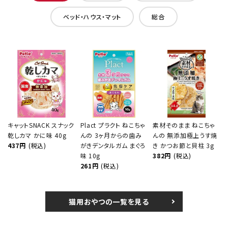
ベッド・ハウス・マット
総合
キャットSNACK スナック
Plact プラクト ねこちゃ
素材そのまま ねこちゃ
乾しカマ かに味 40g
んの 3ヶ月からの歯み
んの 無添加極上うす焼
437円
(税込)
がきデンタルガム まぐろ
き かつお節と貝柱 3g
味 10g
382円
(税込)
261円
(税込)
猫用おやつの一覧を見る