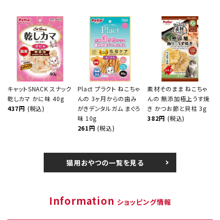
キャットSNACK スナック
Plact プラクト ねこちゃ
素材そのまま ねこちゃ
乾しカマ かに味 40g
んの 3ヶ月からの歯み
んの 無添加極上うす焼
437円
(税込)
がきデンタルガム まぐろ
き かつお節と貝柱 3g
味 10g
382円
(税込)
261円
(税込)
猫用おやつの一覧を見る
Information
ショッピング情報