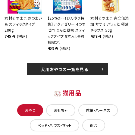
素材そのまま さつまい
【25%OFF！ひんやり特
素材そのまま 完全無添
も スティックタイプ
集】アクアゼリー 4つの
加 ササミ パリッと 極薄
280g
ゼロ りんご風味 スティ
チップス 50g
745円
(税込)
ックタイプ 8本入【会員
437円
(税込)
様限定】
459円
(税込)
犬用おやつの一覧を見る
猫用品
おやつ
おもちゃ
首輪・ハーネス
ベッド・ハウス・マット
総合