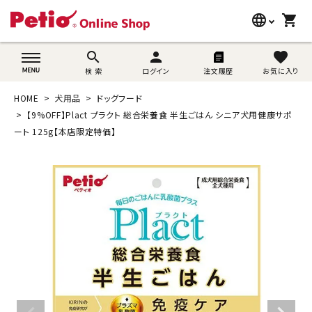
language
shopping_cart
search
wovn-lang-name
search
person
favorite
検 索
ログイン
注文履歴
お気に入り
犬用品
HOME
犬用品
ドッグフード
猫用品
【9%OFF】Plact プラクト 総合栄養食 半生ごはん シニア犬用健康サポ
ート 125g【本店限定特価】
うさぎ用品
ブランド別に探す
目的別に探す
SNS
ご利用案内