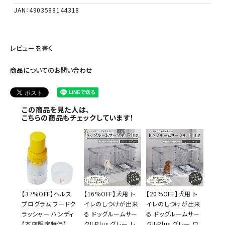
JAN：4903588144318
レビューを書く
商品についてのお問い合わせ
この商品を見た人は、
こちらの商品もチェックしています！
【37%OFF】ヘルス
【16%OFF】犬用 ト
【20%OFF】犬用 ト
プログラム フードク
イレのしつけが出来
イレのしつけが出来
ラッシャー ハンディ
る ドッグルームサー
る ドッグルームサー
【本店限定特価】
クルPlus グレー レ
クルPlus グレー ワ