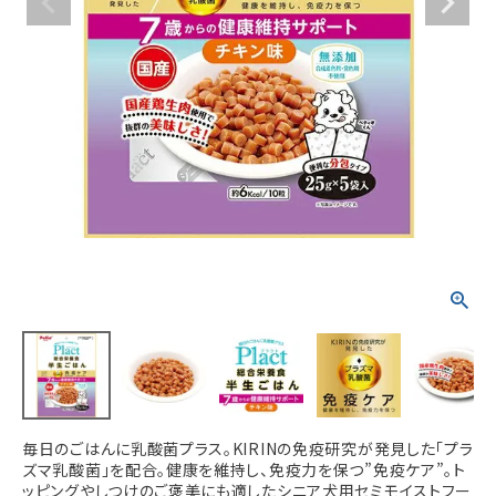
ACCOUNT MENU
ようこそ ゲスト 様
meeting_room
person
ログイン
新規会員登録
毎日のごはんに乳酸菌プラス。KIRINの免疫研究が発見した「プラ
ズマ乳酸菌」を配合。健康を維持し、免疫力を保つ”免疫ケア”。ト
ッピングやしつけのご褒美にも適したシニア犬用セミモイストフー