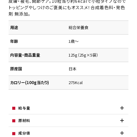
皮膚・被毛、関節ケア。10粒当り約6kcalで小粒タイプなので
トッピングやしつけのご褒美にもオススメ！合成着色料・発色
剤 無添加。
用途
総合栄養食
年齢
1歳～
内容量・商品重量
125g（25g×5袋）
原産国
日本
カロリー(100g当たり)
275Kcal
給与量
原材料
成分値