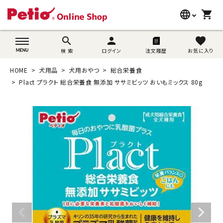
language
shopping_cart
search
wovn-lang-name
search
person
favorite
検 索
ログイン
注文履歴
お気に入り
犬用品
HOME
犬用品
犬用おやつ
総合栄養食
猫用品
Plact プラクト 総合栄養食 無添加 ササミビッツ おいもミックス 80g
うさぎ用品
ブランド別に探す
目的別に探す
SNS
ご利用案内