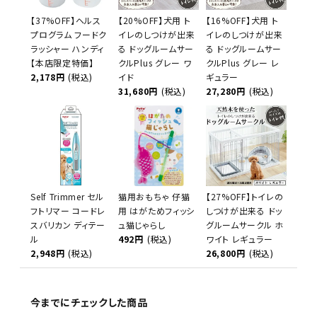
【37%OFF】ヘルス
【20%OFF】犬用 ト
【16%OFF】犬用 ト
プログラム フードク
イレのしつけが出来
イレのしつけが出来
ラッシャー ハンディ
る ドッグルームサー
る ドッグルームサー
【本店限定特価】
クルPlus グレー ワ
クルPlus グレー レ
2,178円
(税込)
イド
ギュラー
31,680円
(税込)
27,280円
(税込)
Self Trimmer セル
猫用おもちゃ 仔猫
【27%OFF】トイレの
フトリマー コードレ
用 はがためフィッシ
しつけが出来る ドッ
スバリカン ディテー
ュ猫じゃらし
グルームサークル ホ
ル
492円
(税込)
ワイト レギュラー
2,948円
(税込)
26,800円
(税込)
今までにチェックした商品