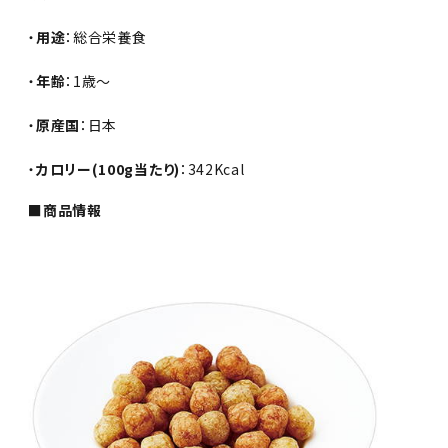
・
用途
：総合栄養食
・
年齢
：1歳～
・
原産国
：日本
・
カロリー(100g当たり)
：342Kcal
■商品情報