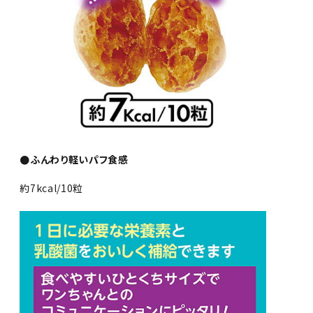
●ふんわり軽いパフ食感
約7kcal/10粒