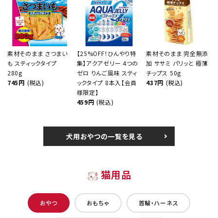
素材そのまま さつまい
【25%OFF！ひんやり特
素材そのまま 完全無添
も スティックタイプ
集】アクアゼリー 4つの
加 ササミ パリッと 極薄
280g
ゼロ りんご風味 スティ
チップス 50g
745円
(税込)
ックタイプ 8本入【会員
437円
(税込)
様限定】
459円
(税込)
犬用おやつの一覧を見る
猫用品
おやつ
おもちゃ
首輪・ハーネス