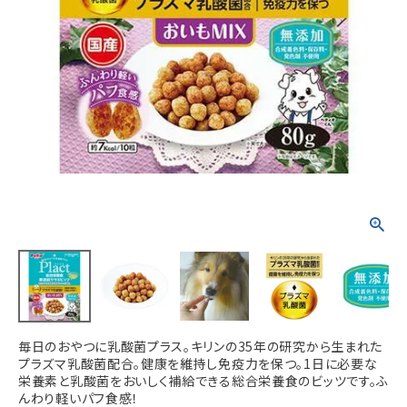
ACCOUNT MENU
ようこそ ゲスト 様
meeting_room
person
ログイン
新規会員登録
毎日のおやつに乳酸菌プラス。キリンの35年の研究から生まれた
プラズマ乳酸菌配合。健康を維持し免疫力を保つ。1日に必要な
栄養素と乳酸菌をおいしく補給できる総合栄養食のビッツです。ふ
んわり軽いパフ食感！