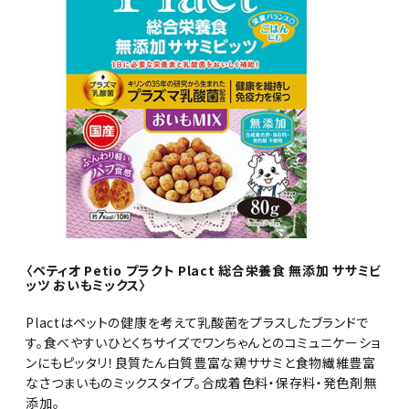
〈ペティオ Petio プラクト Plact 総合栄養食 無添加 ササミビ
ッツ おいもミックス〉
Plactはペットの健康を考えて乳酸菌をプラスしたブランドで
す。食べやすいひとくちサイズでワンちゃんとのコミュニケーショ
ンにもピッタリ！良質たん白質豊富な鶏ササミと食物繊維豊富
なさつまいものミックスタイプ。合成着色料・保存料・発色剤無
添加。