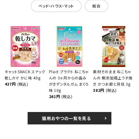
ベッド・ハウス・マット
総合
キャットSNACK スナック
Plact プラクト ねこちゃ
素材そのまま ねこちゃ
乾しカマ かに味 40g
んの 3ヶ月からの歯み
んの 無添加極上うす焼
437円
(税込)
がきデンタルガム まぐろ
き かつお節と貝柱 3g
味 10g
382円
(税込)
261円
(税込)
猫用おやつの一覧を見る