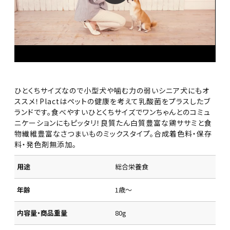
ひとくちサイズなので小型犬や噛む力の弱いシニア犬にもオ
ススメ！Plactはペットの健康を考えて乳酸菌をプラスしたブ
ランドです。食べやすいひとくちサイズでワンちゃんとのコミュ
ニケーションにもピッタリ！良質たん白質豊富な鶏ササミと食
物繊維豊富なさつまいものミックスタイプ。合成着色料・保存
料・発色剤無添加。
用途
総合栄養食
年齢
1歳～
内容量・商品重量
80g