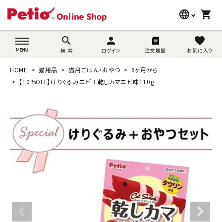
language
shopping_cart
search
wovn-lang-name
search
person
favorite
検 索
ログイン
注文履歴
お気に入り
犬用品
HOME
猫用品
猫用ごはん・おやつ
6ヶ月から
猫用品
【10%OFF】けりぐるみエビ＋乾しカマエビ味110g
うさぎ用品
ブランド別に探す
目的別に探す
SNS
ご利用案内