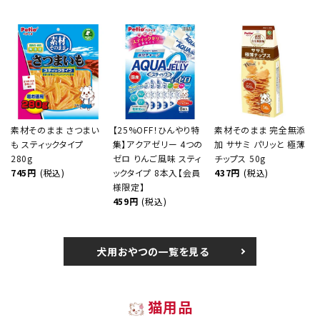
素材そのまま さつまい
【25%OFF！ひんやり特
素材そのまま 完全無添
も スティックタイプ
集】アクアゼリー 4つの
加 ササミ パリッと 極薄
280g
ゼロ りんご風味 スティ
チップス 50g
745円
(税込)
ックタイプ 8本入【会員
437円
(税込)
様限定】
459円
(税込)
犬用おやつの一覧を見る
猫用品