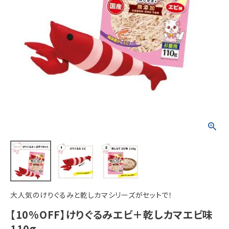
ACCOUNT MENU
ようこそ ゲスト 様
meeting_room
person
ログイン
新規会員登録
大人気のけりぐるみと乾しカマシリーズがセットで！
【10%OFF】けりぐるみエビ＋乾しカマエビ味
110g