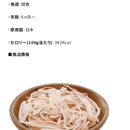
・
用途
：間食
・
年齢
：6ヶ月～
・
原産国
：日本
・
カロリー(100g当たり)
：342Kcal
■商品情報