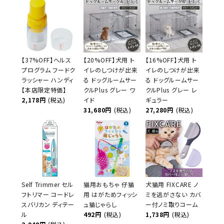
【37%OFF】ヘルス
【20%OFF】犬用 ト
【16%OFF】犬用 ト
プログラム フードク
イレのしつけが出来
イレのしつけが出来
ラッシャー ハンディ
る ドッグルームサー
る ドッグルームサー
【本店限定特価】
クルPlus グレー ワ
クルPlus グレー レ
2,178円
(税込)
イド
ギュラー
31,680円
(税込)
27,280円
(税込)
Self Trimmer セル
猫用おもちゃ 仔猫
犬猫用 FIXCARE ノ
フトリマー コードレ
用 はがためフィッシ
ミを逃がさない カバ
スバリカン ディテー
ュ猫じゃらし
ー付ノミ取りコーム
ル
492円
(税込)
1,738円
(税込)