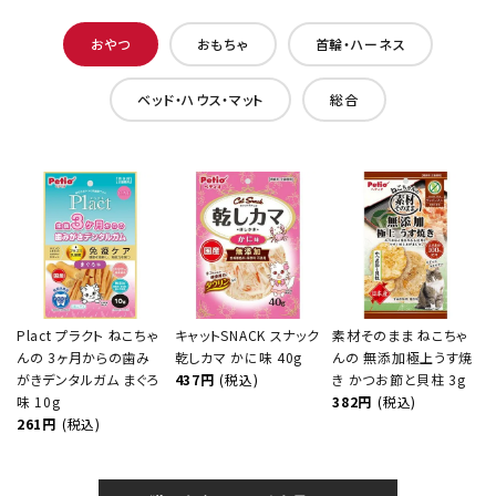
おやつ
おもちゃ
首輪・ハーネス
ベッド・ハウス・マット
総合
Plact プラクト ねこちゃ
キャットSNACK スナック
素材そのまま ねこちゃ
んの 3ヶ月からの歯み
乾しカマ かに味 40g
んの 無添加極上うす焼
がきデンタルガム まぐろ
437円
(税込)
き かつお節と貝柱 3g
味 10g
382円
(税込)
261円
(税込)