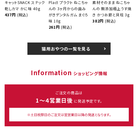
キャットSNACK スナック
Plact プラクト ねこちゃ
素材そのまま ねこちゃ
乾しカマ かに味 40g
んの 3ヶ月からの歯み
んの 無添加極上うす焼
437円
(税込)
がきデンタルガム まぐろ
き かつお節と貝柱 3g
味 10g
382円
(税込)
261円
(税込)
猫用おやつの一覧を見る
Information
ショッピング情報
ご注文の商品は
1～４営業日後
に発送予定です。
※土日祝祭日のご注文は翌営業日以降の発送となります。