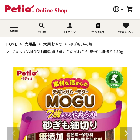
language
shopping_cart
search
wovn-lang-name
search
person
favorite
検 索
ログイン
注文履歴
お気に入り
犬用品
HOME
犬用品
犬用おやつ
砂ぎも、牛、豚
猫用品
チキンガムMOGU 無添加 7歳からのやわらか 砂ぎも細切り 180g
うさぎ用品
ブランド別に探す
目的別に探す
SNS
ご利用案内