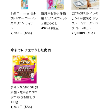
Self Trimmer セル
猫用おもちゃ 仔猫
【27%OFF】トイレの
フトリマー コードレ
用 はがためフィッシ
しつけが出来る ドッ
スバリカン ディテー
ュ猫じゃらし
グルームサークル ホ
ル
492円
(税込)
ワイト レギュラー
2,948円
(税込)
26,800円
(税込)
今までにチェックした商品
チキンガムMOGU 無
添加 7歳からのやわ
らか 砂ぎも細切り
180g
1,408円
(税込)