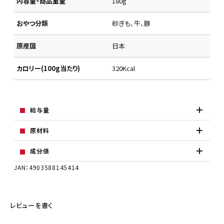
内容量・商品重量
180g
おやつ分類
砂ぎも、牛、豚
原産国
日本
カロリー(100g当たり)
320Kcal
給与量
原材料
成分値
JAN：4903588145414
レビューを書く