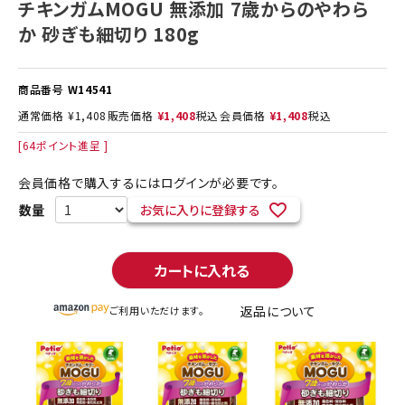
チキンガムMOGU 無添加 7歳からのやわら
か 砂ぎも細切り 180g
商品番号
W14541
通常価格
¥
1,408
販売価格
¥
1,408
税込
会員価格
¥
1,408
税込
[
64
ポイント進呈 ]
会員価格で購入するにはログインが必要です。
お気に入りに登録する
カートに入れる
返品について
ご利用いただけます。