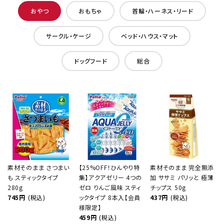
おやつ
おもちゃ
首輪・ハーネス・リード
サークル・ケージ
ベッド・ハウス・マット
ドッグフード
総合
素材そのまま さつまい
【25%OFF！ひんやり特
素材そのまま 完全無添
も スティックタイプ
集】アクアゼリー 4つの
加 ササミ パリッと 極薄
280g
ゼロ りんご風味 スティ
チップス 50g
745円
(税込)
ックタイプ 8本入【会員
437円
(税込)
様限定】
459円
(税込)