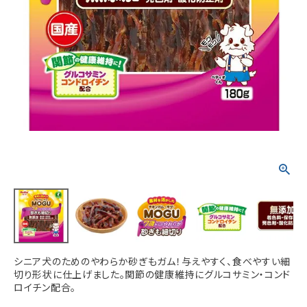
ACCOUNT MENU
ようこそ ゲスト 様
meeting_room
person
ログイン
新規会員登録
シニア犬のためのやわらか砂ぎもガム！与えやすく、食べやすい細
切り形状に仕上げました。関節の健康維持にグルコサミン・コンド
ロイチン配合。