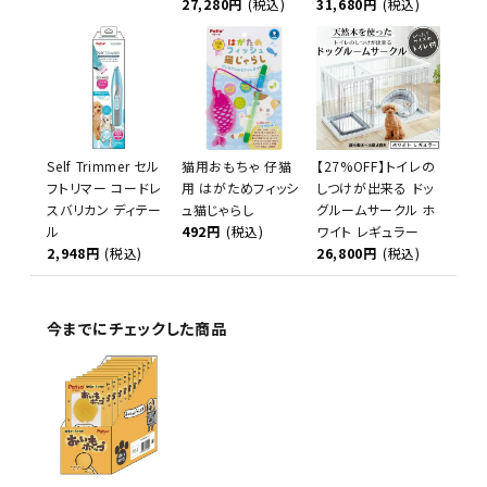
27,280円
(税込)
31,680円
(税込)
Self Trimmer セル
猫用おもちゃ 仔猫
【27%OFF】トイレの
フトリマー コードレ
用 はがためフィッシ
しつけが出来る ドッ
スバリカン ディテー
ュ猫じゃらし
グルームサークル ホ
ル
492円
(税込)
ワイト レギュラー
2,948円
(税込)
26,800円
(税込)
今までにチェックした商品