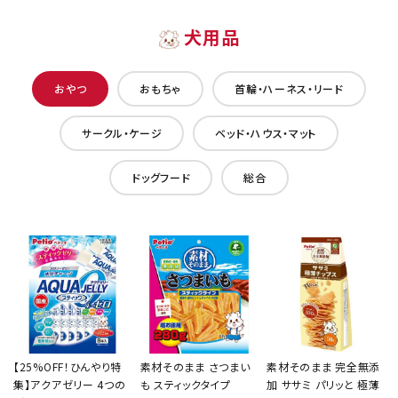
犬用品
おやつ
おもちゃ
首輪・ハーネス・リード
サークル・ケージ
ベッド・ハウス・マット
ドッグフード
総合
【25%OFF！ひんやり特
素材そのまま さつまい
素材そのまま 完全無添
集】アクアゼリー 4つの
も スティックタイプ
加 ササミ パリッと 極薄