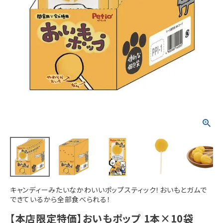
ACCOUNT MENU
ようこそ ゲスト 様
meeting_room
person
ログイン
新規会員登録
キャンディーみたいなかわいいポップスティック！おいもとガムで
できているから全部食べられる！
【本店限定特価】おいもポップ 1本×10袋