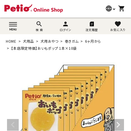
language
shopping_cart
search
wovn-lang-name
search
person
favorite
検 索
ログイン
注文履歴
お気に入り
犬用品
HOME
犬用品
犬用おやつ
巻きガム
6ヶ月から
猫用品
【本店限定特価】おいもポップ 1本×10袋
うさぎ用品
ブランド別に探す
目的別に探す
SNS
ご利用案内