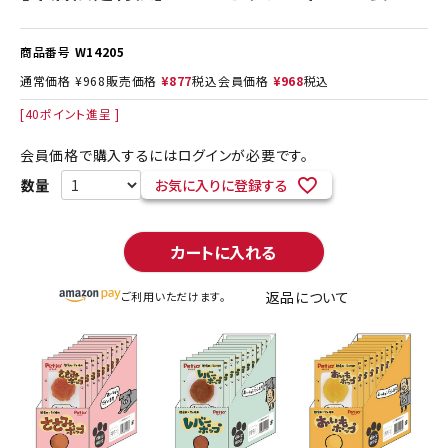
商品番号
W14205
通常価格
¥
968
販売価格
¥
877
税込
会員価格
¥
968
税込
[
40
ポイント進呈 ]
会員価格で購入するにはログインが必要です。
お気に入りに登録する
カートに入れる
返品について
ご利用いただけます。