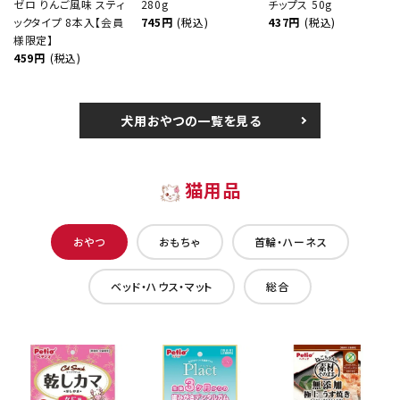
ゼロ りんご風味 スティ
280g
チップス 50g
ックタイプ 8本入【会員
745円
(税込)
437円
(税込)
様限定】
459円
(税込)
犬用おやつの一覧を見る
猫用品
おやつ
おもちゃ
首輪・ハーネス
ベッド・ハウス・マット
総合