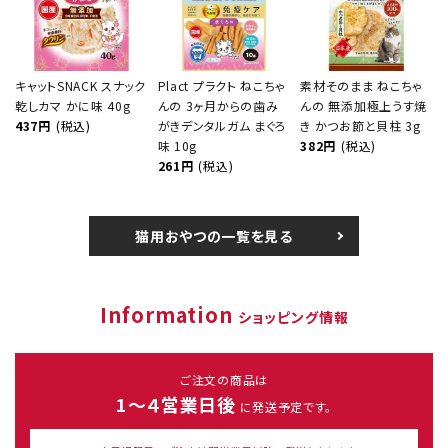
キャットSNACK スナック
Plact プラクト ねこちゃ
素材そのまま ねこちゃ
乾しカマ かに味 40g
んの 3ヶ月からの歯み
んの 無添加極上うす焼
437円
(税込)
がきデンタルガム まぐろ
き かつお節と貝柱 3g
味 10g
382円
(税込)
261円
(税込)
猫用おやつの一覧を見る
Information
ショッピング情報
ご注文の商品は
1～４営業日後
に発送予定です。