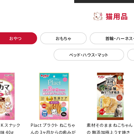
猫用品
おやつ
おもちゃ
首輪・ハーネス
ベッド・ハウス・マット
CK スナック
Plact プラクト ねこちゃ
素材そのまま ねこちゃん
味 40g
んの 3ヶ月からの歯みが
の 無添加極上うす焼き