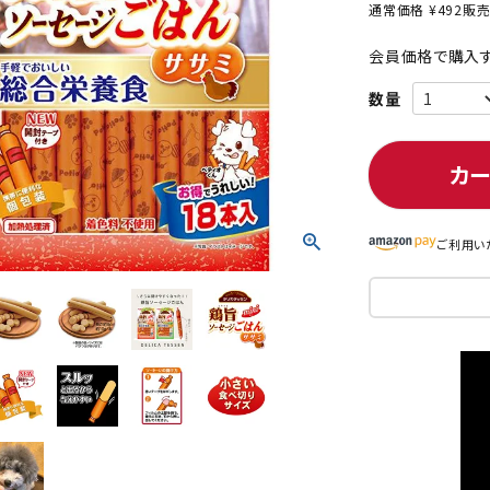
通常価格
¥
492
販
会員価格で購入す
ト中にオススメ
まとめ買いでオトク！！
カ
ご利用い