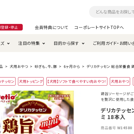
会員特典について
コーポレートサイトTOPへ
ガ登録・停止
ーズ
注目の特集
目的から探す
ご利用ガイド・お問い
つ
入れ・ケア用品
そのまま
加特集
特典について
お手入れ・ケア用品
トイレタリー・消臭剤
極上
けりぐるみ特集
ご注文方法について
品
犬用おやつ
砂ぎも、牛、豚
6ヶ月から
デリカテッセン 総合栄養食 鶏
用のグレインフリー
カテッセン
犬用トッピング
【犬用】ソフトで食べやすい肉おやつ！
犬用おやつ
ド・ハウス・マット
クル・ケージ・タワー
ラインショップ利用規約
サークル・ケージ
キャリーバッグ
鶏旨ソーセージがご
を贅沢に使用した食
・給水器
用品
防虫用品
服・ウェア
て遊ぶ
投げて遊ぶ
デリカテッセ
ミ 18本入
け用品
替え・交換パーツ
商品番号
W14580
・元気草
夜のお散歩