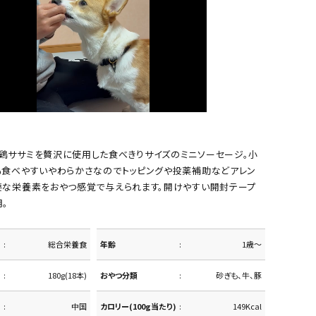
鶏ササミを贅沢に使用した食べきりサイズのミニソーセージ。小
も食べやすいやわらかさなのでトッピングや投薬補助などアレン
要な栄養素をおやつ感覚で与えられます。開けやすい開封テープ
。
総合栄養食
年齢
1歳～
180g(18本)
おやつ分類
砂ぎも、牛、豚
中国
カロリー(100g当たり)
149Kcal