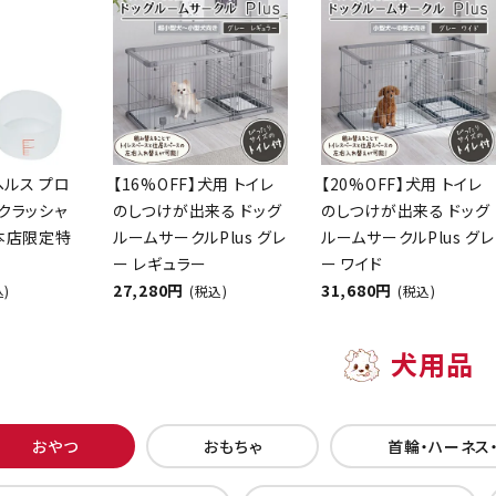
ヘルス プロ
【16%OFF】犬用 トイレ
【20%OFF】犬用 トイレ
クラッシャ
のしつけが出来る ドッグ
のしつけが出来る ドッグ
【本店限定特
ルームサークルPlus グレ
ルームサークルPlus グレ
ー レギュラー
ー ワイド
27,280円
31,680円
込)
(税込)
(税込)
犬用品
おやつ
おもちゃ
首輪・ハーネス