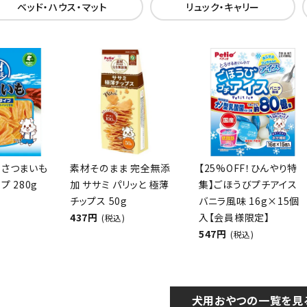
ベッド・ハウス・マット
リュック・キャリー
 さつまいも
素材そのまま 完全無添
【25%OFF！ひんやり特
プ 280g
加 ササミ パリッと 極薄
集】ごほうびプチアイス
チップス 50g
バニラ風味 16g×15個
437円
入【会員様限定】
(税込)
547円
(税込)
犬用おやつの一覧を見