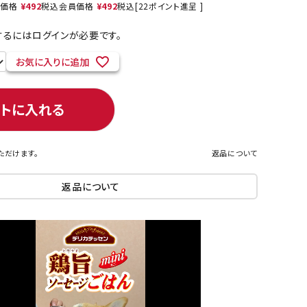
売価格
¥
492
税込
会員価格
¥
492
税込
[
22
ポイント進呈 ]
るにはログインが必要です。
お気に入りに追加
ネコポス対象商品一覧
ートに入れる
ただけます。
返品について
返品について