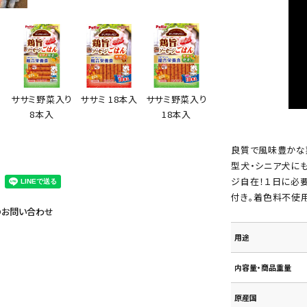
ササミ野菜入り
入
ササミ野菜入り
ササミ 18本入
18本入
8本入
良質で風味豊かな
型犬・シニア犬に
ジ自在！１日に必
付き。着色料不使用
のお問い合わせ
用途
内容量・商品重量
原産国