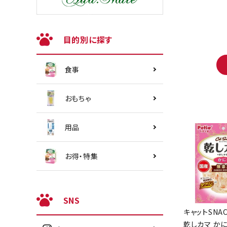
目的別に探す
食事
おもちゃ
用品
お得・特集
SNS
キャットSNA
乾しカマ かに