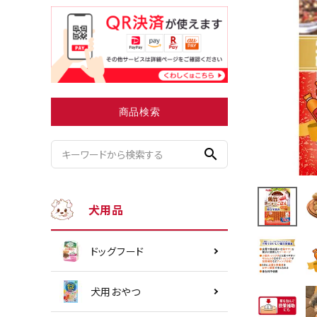
小型犬にオススメ
ダイエッ
商品検索
search
犬用品
ドッグフード
犬用おやつ