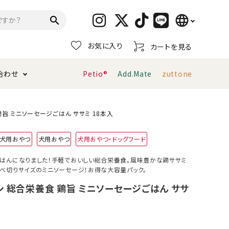
language
search
お気に入り
カートを見る
日本語
合わせ
Petio®
Add.Mate
zuttone
English
简体中文
トイレタリー・消臭剤
猫砂
ペティオ公式アプリ
お支払い方法・配送について
旨 ミニソーセージごはん ササミ 18本入
犬用おやつ
犬用おやつ
犬用おやつ・ドッグフード
キャリーバッグ
おもちゃ
はんになりました！手軽でおいしい総合栄養食。風味豊かな鶏ササミ
べ切りサイズのミニソーセージ！お得な大容量パック。
服・ウェア
首輪・ハーネス
デンタルおもちゃ
ン 総合栄養食 鶏旨 ミニソーセージごはん ササ