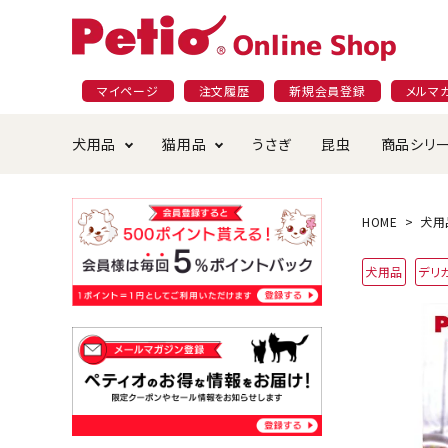
マイページ
注文履歴
新規会員登録
メルマ
犬用品
猫用品
うさぎ
昆虫
商品シリ
ドッグフード
ごはん・おやつ
プラクト
夜のお散歩特集
ショッピングガイド
おや
お手
素材
無添
会員
HOME
犬用
国産フード&おやつ特集
穀物不使
犬用品
デリ
ペットシーツ
ベッド・ハウス・マット
返品・交換について
ベッ
サー
オン
おもちゃ
食器・給水器
食器
防虫
じゃらして遊ぶ
引っ張っ
首輪・ハーネス・リード
替え・交換パーツ
しつ
アパレル
またたび