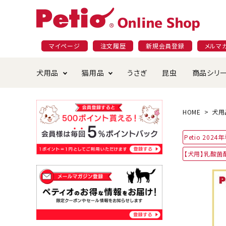
マイページ
注文履歴
新規会員登録
メルマ
犬用品
猫用品
うさぎ
昆虫
商品シリ
ドッグフード
ごはん・おやつ
プラクト
夜のお散歩特集
ショッピングガイド
おや
お手
素材
無添
会員
HOME
犬用
国産フード&おやつ特集
穀物不使
Petio 202
ペットシーツ
ベッド・ハウス・マット
返品・交換について
ベッ
サー
オン
【犬用】乳酸菌
おもちゃ
食器・給水器
食器
防虫
じゃらして遊ぶ
引っ張っ
首輪・ハーネス・リード
替え・交換パーツ
しつ
アパレル
またたび