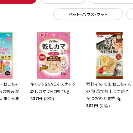
ベッド・ハウス・マット
クト ねこちゃ
キャットSNACK スナック
素材そのまま ねこちゃん
からの歯みが
乾しカマ かに味 40g
の 無添加極上うす焼き
ム まぐろ味
437円
かつお節と貝柱 3g
(税込)
382円
(税込)