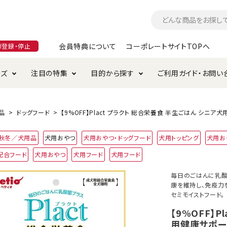
会員特典について
コーポレートサイトTOPへ
ガ登録・停止
ーズ
注目の特集
目的から探す
ご利用ガイド・お問い
つ
入れ・ケア用品
そのまま
加特集
特典について
お手入れ・ケア用品
トイレタリー・消臭剤
極上
けりぐるみ特集
ご注文方法について
品
ドッグフード
【9%OFF】Plact プラクト 総合栄養食 半生ごはん シニア
用のグレインフリー
4年秋冬／犬用品
犬用おやつ
犬用おやつ・ドッグフード
犬用トッピング
犬用お
ド・ハウス・マット
クル・ケージ・タワー
ラインショップ利用規約
サークル・ケージ
キャリーバッグ
配合フード
犬用おやつ
犬用フード
犬用フード
・給水器
用品
防虫用品
服・ウェア
毎日のごはんに乳酸菌
て遊ぶ
投げて遊ぶ
康を維持し、免疫力
セミモイストフード。
け用品
替え・交換パーツ
【9%OFF】
用健康サポート
・元気草
夜のお散歩