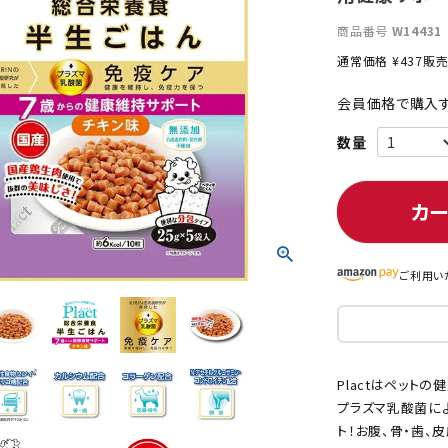
商品番号
W14431
通常価格
¥
437
販
ト中にオススメ
まとめ買いでオトク！！
会員価格で購入す
カ
ご利用い
Plactはペット
プラズマ乳酸菌に
ト！お腹、骨・歯、