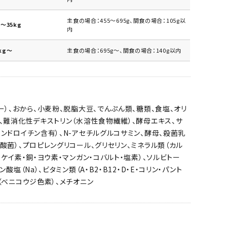
主食の場合：455～695g、間食の場合：105g以
～35kg
内
kg～
主食の場合：695g～、間食の場合：140g以内
ー）、おから、小麦粉、脱脂大豆、でんぷん類、糖類、食塩、オリ
、難消化性デキストリン（水溶性食物繊維）、酵母エキス、サ
ンドロイチン含有）、N-アセチルグルコサミン、酵母、殺菌乳
酸菌）、プロピレングリコール、グリセリン、ミネラル類（カル
・ケイ素・銅・ヨウ素・マンガン・コバルト・塩素）、ソルビトー
ン酸塩（Na）、ビタミン類（A・B2・B12・D・E・コリン・パント
（ベニコウジ色素）、メチオニン