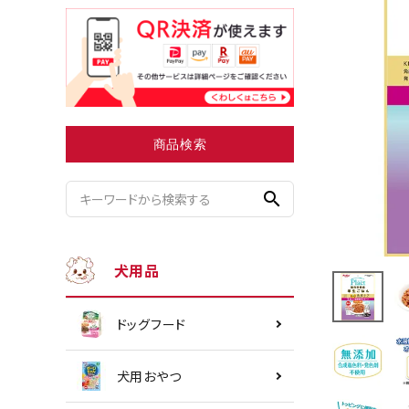
小型犬にオススメ
ダイエッ
商品検索
search
犬用品
ドッグフード
犬用おやつ