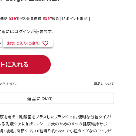
売価格
¥
397
税込
会員価格
¥
397
税込
[
18
ポイント進呈 ]
ネコポス対象商品一覧
るにはログインが必要です。
お気に入りに追加
ートに入れる
ただけます。
返品について
返品について
の健康を考えて乳酸菌をプラスしたブランドです。便利な分包タイプ！
よる免疫ケアに加えて、シニア犬のための４つの健康維持サポー
皮膚・被毛、関節ケア。10粒当り約6kcalで小粒タイプなのでトッピ