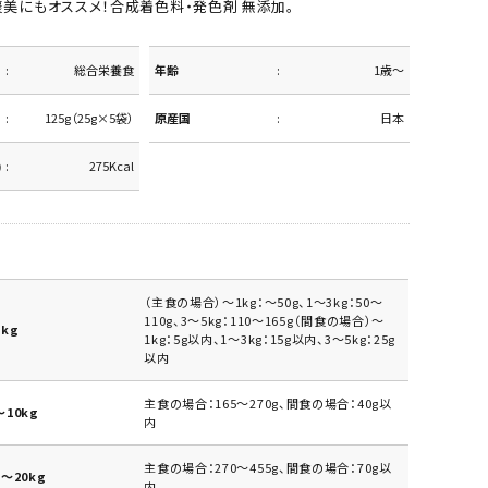
褒美にもオススメ！合成着色料・発色剤 無添加。
総合栄養食
年齢
1歳～
125g（25g×5袋）
原産国
日本
)
275Kcal
（主食の場合）～1kg：～50g、1～3kg：50～
110g、3～5kg：110～165g（間食の場合）～
kg
1kg：5g以内、1～3kg：15g以内、3～5kg：25g
以内
主食の場合：165～270g、間食の場合：40g以
10kg
内
主食の場合：270～455g、間食の場合：70g以
～20kg
内