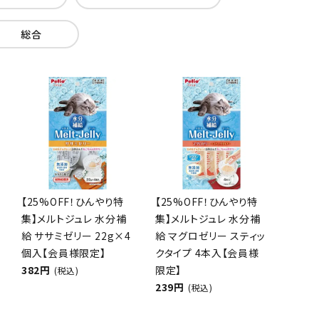
総合
【25%OFF！ひんやり特
【25%OFF！ひんやり特
集】メルトジュレ 水分補
集】メルトジュレ 水分補
給 ササミゼリー 22g×4
給 マグロゼリー スティッ
個入【会員様限定】
クタイプ 4本入【会員様
382円
限定】
(税込)
239円
(税込)