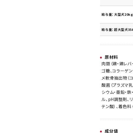
給与量：大型犬20kg
給与量：超大型犬35
原材料
肉類（鶏・鶏レバ
ゴ糖、コラーゲン
メ軟骨抽出物（コ
酸菌（プラズマ乳
シウム・亜鉛・鉄
ル、pH調整剤、リ
テン酸）、着色料
成分値