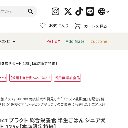
language
search
お気に入り
カートを見る
日本語
合わせ
Petio®
Add.Mate
zuttone
English
简体中文
トイレタリー・消臭剤
猫砂
ペティオ公式アプリ
お支払い方法・配送について
犬用健康サポート 125g【本店限定特価】
やつ
【犬用】肉を使ったごはん！
犬用無添加食品
キャリーバッグ
おもちゃ
服・ウェア
首輪・ハーネス
プラス。KIRINの免疫研究が発見した「プラズマ乳酸菌」を配合。健
デンタルおもちゃ
を保つ”免疫ケア”。トッピングやしつけのご褒美にも適したシニア犬用
Plact プラクト 総合栄養食 半生ごはん シニア犬
 125g【本店限定特価】