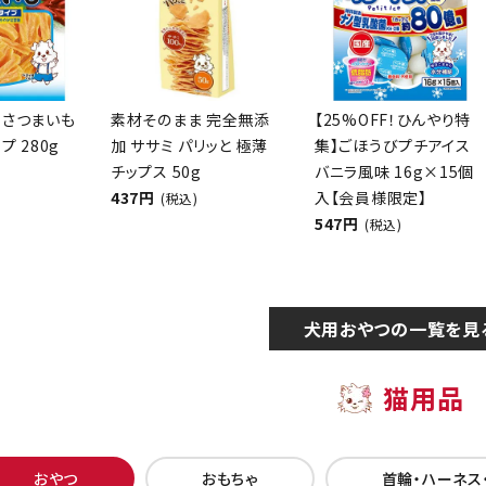
 さつまいも
素材そのまま 完全無添
【25%OFF！ひんやり特
プ 280g
加 ササミ パリッと 極薄
集】ごほうびプチアイス
チップス 50g
バニラ風味 16g×15個
437円
入【会員様限定】
(税込)
547円
(税込)
犬用おやつの一覧を見
猫用品
おやつ
おもちゃ
首輪・ハーネス