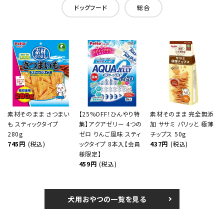
ドッグフード
総合
素材そのまま さつまい
【25%OFF！ひんやり特
素材そのまま 完全無添
も スティックタイプ
集】アクアゼリー 4つの
加 ササミ パリッと 極薄
280g
ゼロ りんご風味 スティ
チップス 50g
745円
(税込)
ックタイプ 8本入【会員
437円
(税込)
様限定】
459円
(税込)
犬用おやつの一覧を見る