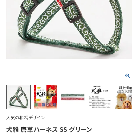
ACCOUNT MENU
ようこそ ゲスト 様
meeting_room
person
ログイン
新規会員登録
人気の和柄デザイン
犬雅 唐草ハーネス SS グリーン