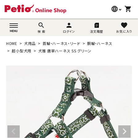
language
shopping_cart
search
wovn-lang-name
search
person
favorite
検 索
ログイン
注文履歴
お気に入り
犬用品
HOME
犬用品
首輪・ハーネス・リード
胴輪・ハーネス
猫用品
超小型犬用
犬雅 唐草ハーネス SS グリーン
うさぎ用品
ブランド別に探す
目的別に探す
SNS
ご利用案内