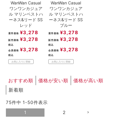
WanWan Casual
WanWan Casual
ワンワンカジュア
ワンワンカジュア
ル マリンベストハ
ル マリンベストハ
ーネス&リード SS
ーネス&リード SS
レッド
ブルー
¥
3,278
¥
3,278
通常価格
通常価格
¥
3,278
¥
3,278
販売価格
販売価格
税込
税込
¥
3,278
¥
3,278
会員価格
会員価格
税込
税込
お気に入りに登録
お気に入りに登録
おすすめ順
価格が安い順
価格が高い順
新着順
75
件中
1
-
50
件表示
1
2