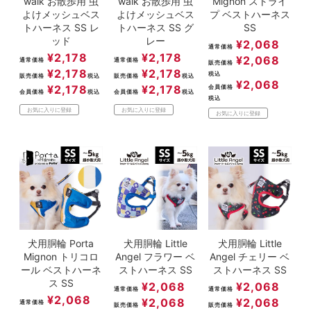
walk お散歩用 虫
walk お散歩用 虫
Mignon ストライ
よけメッシュベス
よけメッシュベス
プ ベストハーネス
トハーネス SS レ
トハーネス SS グ
SS
ッド
レー
¥
2,068
通常価格
¥
2,178
¥
2,178
¥
2,068
通常価格
通常価格
販売価格
¥
2,178
¥
2,178
税込
販売価格
税込
販売価格
税込
¥
2,068
¥
2,178
¥
2,178
会員価格
会員価格
税込
会員価格
税込
税込
お気に入りに登録
お気に入りに登録
お気に入りに登録
犬用胴輪 Porta
犬用胴輪 Little
犬用胴輪 Little
Mignon トリコロ
Angel フラワー ベ
Angel チェリー ベ
ール ベストハーネ
ストハーネス SS
ストハーネス SS
ス SS
¥
2,068
¥
2,068
通常価格
通常価格
¥
2,068
¥
2,068
¥
2,068
通常価格
販売価格
販売価格