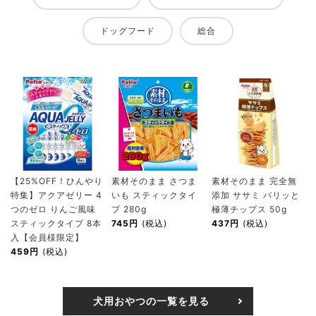
ドッグフード
総合
【25%OFF！ひんやり
素材そのまま さつま
素材そのまま 完全無
特集】アクアゼリー 4
いも スティックタイ
添加 ササミ パリッと
つのゼロ りんご風味
プ 280g
極薄チップス 50g
スティックタイプ 8本
745円
(税込)
437円
(税込)
入【会員様限定】
459円
(税込)
犬用おやつの一覧を見る