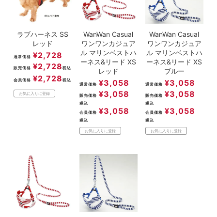
ラブハーネス SS
WanWan Casual
WanWan Casual
レッド
ワンワンカジュア
ワンワンカジュア
ル マリンベストハ
ル マリンベストハ
¥
2,728
通常価格
ーネス&リード XS
ーネス&リード XS
¥
2,728
販売価格
税込
レッド
ブルー
¥
2,728
会員価格
税込
¥
3,058
¥
3,058
通常価格
通常価格
¥
3,058
¥
3,058
お気に入りに登録
販売価格
販売価格
税込
税込
¥
3,058
¥
3,058
会員価格
会員価格
税込
税込
お気に入りに登録
お気に入りに登録