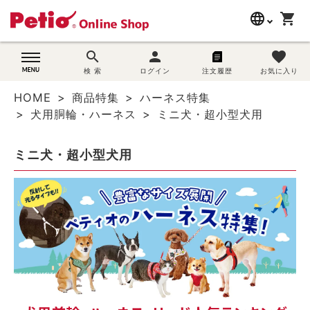
language
shopping_cart
search
search
person
favorite
wovn-lang-name
犬用品
検 索
ログイン
注文履歴
お気に入り
HOME
商品特集
ハーネス特集
猫用品
犬用胴輪・ハーネス
ミニ犬・超小型犬用
うさぎ用品
ミニ犬・超小型犬用
ブランド別に探す
目的別に探す
SNS
ご利用案内