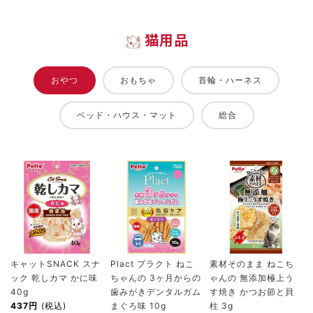
猫用品
おやつ
おもちゃ
首輪・ハーネス
ベッド・ハウス・マット
総合
キャットSNACK スナ
Plact プラクト ねこ
素材そのまま ねこち
ック 乾しカマ かに味
ちゃんの 3ヶ月からの
ゃんの 無添加極上う
40g
歯みがきデンタルガム
す焼き かつお節と貝
437円
(税込)
まぐろ味 10g
柱 3g