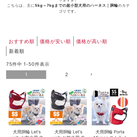
こちらは、主に
5kg～7kgまでの超小型犬用のハーネス｜胴輪
のカテ
ゴリです。
おすすめ順
価格が安い順
価格が高い順
新着順
75
件中
1
-
50
件表示
1
2
犬用胴輪 Let's
犬用胴輪 Let's
犬用胴輪 Porta