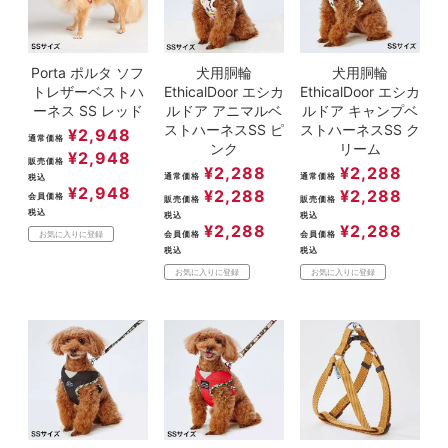
Porta ポルタ ソフ
犬用胴輪
犬用胴輪
トレザーベストハ
EthicalDoor エシカ
EthicalDoor エシカ
ーネス SS レッド
ルドア アニマルベ
ルドア キャンプベ
ストハーネスSS ピ
ストハーネスSS ク
¥
2,948
通常価格
ンク
リーム
¥
2,948
販売価格
¥
2,288
¥
2,288
通常価格
通常価格
税込
¥
2,948
¥
2,288
¥
2,288
会員価格
販売価格
販売価格
税込
税込
税込
¥
2,288
¥
2,288
会員価格
会員価格
お気に入りに登録
税込
税込
お気に入りに登録
お気に入りに登録