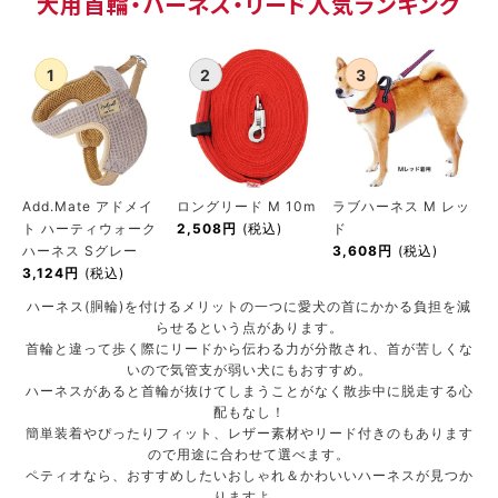
犬用首輪・ハーネス・リード人気ランキング
ACCOUNT MENU
ようこそ ゲスト 様
meeting_room
person
ログイン
新規会員登録
Add.Mate アドメイ
ロングリード M 10m
ラブハーネス M レッ
ト ハーティウォーク
2,508円
(税込)
ド
ハーネス Sグレー
3,608円
(税込)
3,124円
(税込)
ハーネス(胴輪)を付けるメリットの一つに愛犬の首にかかる負担を減
らせるという点があります。
首輪と違って歩く際にリードから伝わる力が分散され、首が苦しくな
いので気管支が弱い犬にもおすすめ。
ハーネスがあると首輪が抜けてしまうことがなく散歩中に脱走する心
配もなし！
簡単装着やぴったりフィット、レザー素材やリード付きのもあります
ので用途に合わせて選べます。
ペティオなら、おすすめしたいおしゃれ＆かわいいハーネスが見つか
りますよ。