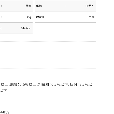
間食
年齢
3ヶ月～
45g
原産国
中国
)
144Kcal
％以上、脂質：0.5％以上、粗繊維：0.5％以下、灰分：2.5％以
％以下
44059