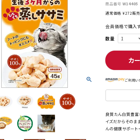
商品番号
W14405
通常価格
¥
272
販
会員価格で購入す
ト中にオススメ
まとめ買いでオトク！！
カ
ご利用い
良質たん白質豊富
イズだからそのまま
んの健康サポート