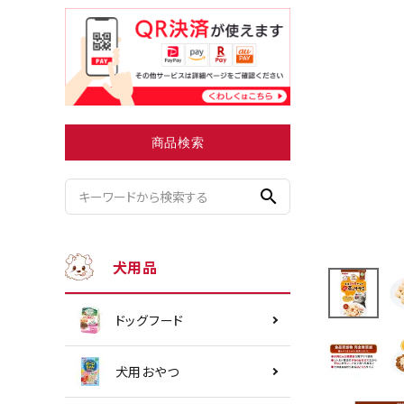
小型犬にオススメ
ダイエッ
商品検索
search
犬用品
ドッグフード
犬用おやつ