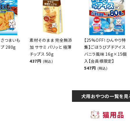
 さつまいも
素材そのまま 完全無添
【25%OFF！ひんやり特
プ 280g
加 ササミ パリッと 極薄
集】ごほうびプチアイス
チップス 50g
バニラ風味 16g×15個
437円
入【会員様限定】
(税込)
547円
(税込)
犬用おやつの一覧を見
猫用品