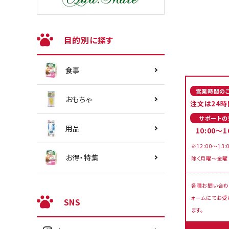
目的別に探す
食事
営業時間の
おもちゃ
注文は24時
サポートの
用品
10:00～1
※12:00～13:
お得・特集
除く月曜～金曜
各種お問い合わ
ォームにてお受
SNS
ます。