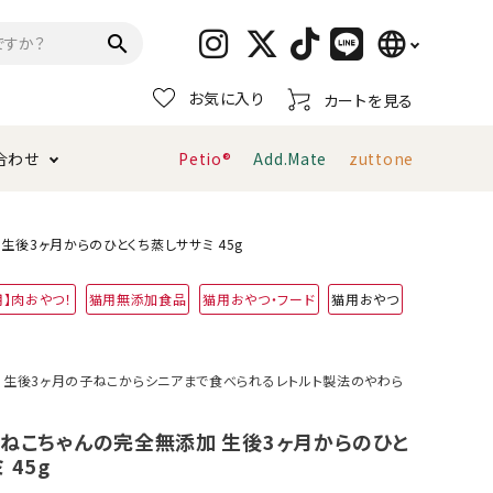
language
search
お気に入り
カートを見る
日本語
合わせ
Petio®
Add.Mate
zuttone
English
简体中文
トイレタリー・消臭剤
猫砂
ペティオ公式アプリ
お支払い方法・配送について
生後3ヶ月からのひとくち蒸しササミ 45g
用】肉おやつ！
猫用無添加食品
猫用おやつ・フード
猫用おやつ
キャリーバッグ
おもちゃ
服・ウェア
首輪・ハーネス
用！生後3ヶ月の子ねこからシニアまで食べられるレトルト製法のやわら
デンタルおもちゃ
 ねこちゃんの完全無添加 生後3ヶ月からのひと
 45g