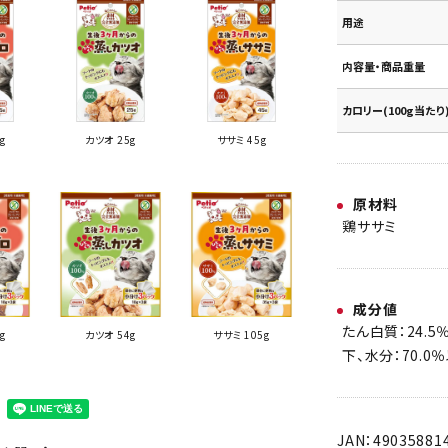
用途
内容量・商品重量
カロリー(100g当たり
g
カツオ 25g
ササミ 45g
原材料
鶏ササミ
成分値
たん白質：24.5
g
カツオ 54g
ササミ 105g
下、水分：70.0
JAN：49035881