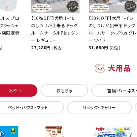
ヘルス プロ
【16%OFF】犬用 トイレ
【20%OFF】犬用 トイレ
クラッシャ
のしつけが出来る ドッグ
のしつけが出来る ドッグ
【本店限定特
ルームサークルPlus グレ
ルームサークルPlus グレ
ー レギュラー
ー ワイド
27,280円
31,680円
込)
(税込)
(税込)
犬用品
おやつ
おもちゃ
首輪・ハーネス
ベッド・ハウス・マット
リュック・キャリー