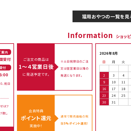
猫用おやつの一覧を見
Information
ショッ
ご案内
2026年8月
間受付
ご注文の商品は
※土日祝祭日のご注
日
月
火
1～４営業日後
受付
文は翌営業日以降の
に発送予定です。
6:00
2
3
4
発送となります。
9
10
11
00、祝日
16
17
18
23
24
25
30
31
せはフ
会員特典
け致し
通常で販売価格の税
ポイント還元
抜
5%ポイント還元！
実施中！