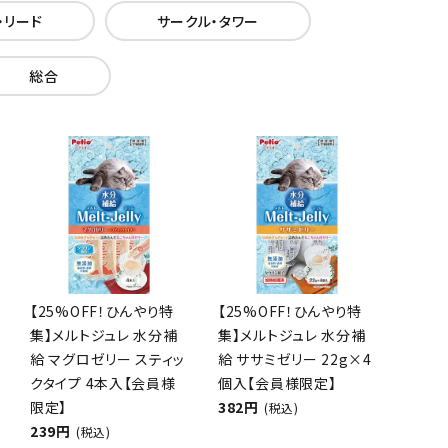
・リード
サークル・タワー
総合
【25%OFF！ひんやり特
【25%OFF！ひんやり特
集】メルトジュレ 水分補
集】メルトジュレ 水分補
給 マグロゼリー スティッ
給 ササミゼリー 22g×4
クタイプ 4本入【会員様
個入【会員様限定】
限定】
382円
(税込)
239円
(税込)