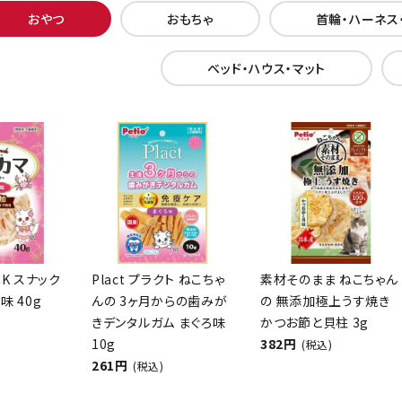
おやつ
おもちゃ
首輪・ハーネス
ベッド・ハウス・マット
CK スナック
Plact プラクト ねこちゃ
素材そのまま ねこちゃん
味 40g
んの 3ヶ月からの歯みが
の 無添加極上うす焼き
きデンタルガム まぐろ味
かつお節と貝柱 3g
10g
382円
(税込)
261円
(税込)