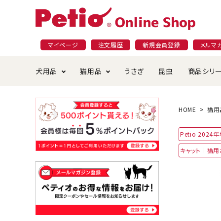
マイページ
注文履歴
新規会員登録
メルマ
犬用品
猫用品
うさぎ
昆虫
商品シリ
ドッグフード
ごはん・おやつ
プラクト
夜のお散歩特集
ショッピングガイド
おや
お手
素材
無添
会員
HOME
猫用
国産フード&おやつ特集
穀物不使
Petio 202
ペットシーツ
ベッド・ハウス・マット
返品・交換について
ベッ
サー
オン
キャット｜猫
おもちゃ
食器・給水器
食器
防虫
じゃらして遊ぶ
引っ張っ
首輪・ハーネス・リード
替え・交換パーツ
しつ
アパレル
またたび