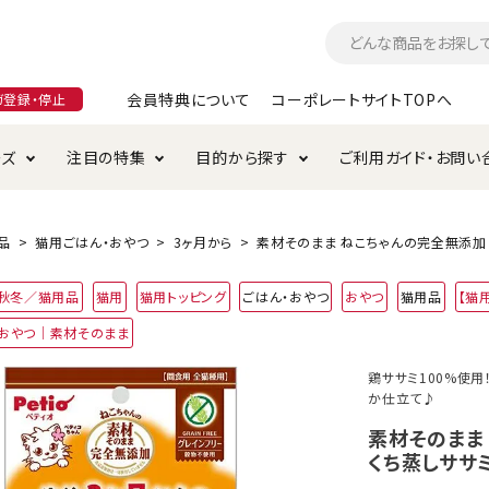
会員特典について
コーポレートサイトTOPへ
ガ登録・停止
ーズ
注目の特集
目的から探す
ご利用ガイド・お問い
つ
入れ・ケア用品
そのまま
加特集
特典について
お手入れ・ケア用品
トイレタリー・消臭剤
極上
けりぐるみ特集
ご注文方法について
品
猫用ごはん・おやつ
3ヶ月から
素材そのまま ねこちゃんの完全無添加 
用のグレインフリー
4年秋冬／猫用品
猫用
猫用トッピング
ごはん・おやつ
おやつ
猫用品
【猫
ド・ハウス・マット
クル・ケージ・タワー
ラインショップ利用規約
サークル・ケージ
キャリーバッグ
用おやつ｜素材そのまま
・給水器
用品
防虫用品
服・ウェア
鶏ササミ100%使
て遊ぶ
投げて遊ぶ
か仕立て♪
け用品
替え・交換パーツ
素材そのまま
くち蒸しササミ
・元気草
夜のお散歩