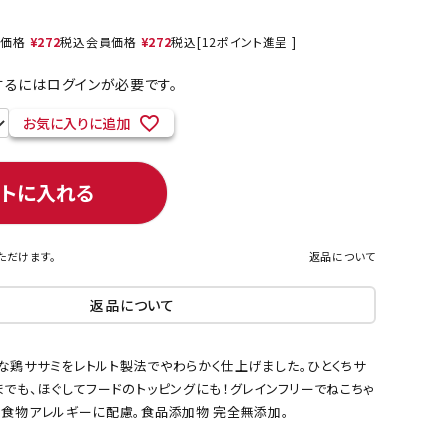
売価格
¥
272
税込
会員価格
¥
272
税込
[
12
ポイント進呈 ]
るにはログインが必要です。
ネコポス対象商品一覧
お気に入りに追加
ートに入れる
ただけます。
返品について
返品について
な鶏ササミをレトルト製法でやわらかく仕上げました。ひとくちサ
でも、ほぐしてフードのトッピングにも！グレインフリーでねこちゃ
・食物アレルギーに配慮。食品添加物 完全無添加。