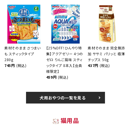
素材そのまま さつまい
【25%OFF！ひんやり特
素材そのまま 完全無添
も スティックタイプ
集】アクアゼリー 4つの
加 ササミ パリッと 極薄
280g
ゼロ りんご風味 スティ
チップス 50g
745円
(税込)
ックタイプ 8本入【会員
437円
(税込)
様限定】
459円
(税込)
犬用おやつの一覧を見る
猫用品