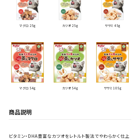
マグロ 25g
カツオ 25g
ササミ 45g
マグロ 54g
カツオ 54g
ササミ 105g
商品説明
ビタミン・DHA豊富なカツオをレトルト製法でやわらかく仕上