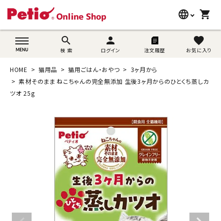
language
shopping_cart
search
wovn-lang-name
search
person
favorite
検 索
ログイン
注文履歴
お気に入り
犬用品
HOME
猫用品
猫用ごはん・おやつ
3ヶ月から
猫用品
素材そのまま ねこちゃんの完全無添加 生後3ヶ月からのひとくち蒸しカ
ツオ 25g
うさぎ用品
ブランド別に探す
目的別に探す
SNS
ご利用案内