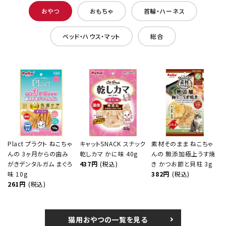
おやつ
おもちゃ
首輪・ハーネス
ベッド・ハウス・マット
総合
Plact プラクト ねこちゃ
キャットSNACK スナック
素材そのまま ねこちゃ
んの 3ヶ月からの歯み
乾しカマ かに味 40g
んの 無添加極上うす焼
がきデンタルガム まぐろ
437円
(税込)
き かつお節と貝柱 3g
味 10g
382円
(税込)
261円
(税込)
猫用おやつの一覧を見る