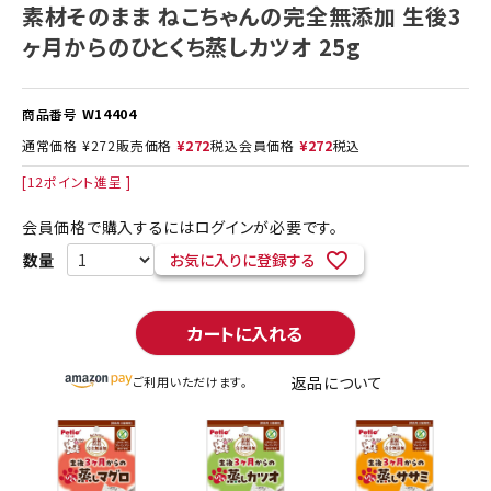
素材そのまま ねこちゃんの完全無添加 生後3
ヶ月からのひとくち蒸しカツオ 25g
商品番号
W14404
通常価格
¥
272
販売価格
¥
272
税込
会員価格
¥
272
税込
[
12
ポイント進呈 ]
会員価格で購入するにはログインが必要です。
お気に入りに登録する
カートに入れる
返品について
ご利用いただけます。