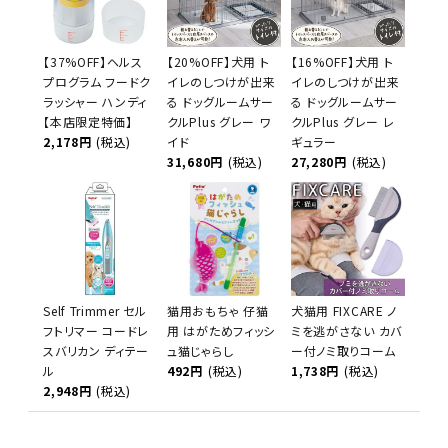
【37%OFF】ヘルス
【20%OFF】犬用 ト
【16%OFF】犬用 ト
プログラム フードク
イレのしつけが出来
イレのしつけが出来
ラッシャー ハンディ
る ドッグルームサー
る ドッグルームサー
【本店限定特価】
クルPlus グレー ワ
クルPlus グレー レ
2,178円
(税込)
イド
ギュラー
31,680円
(税込)
27,280円
(税込)
Self Trimmer セル
猫用おもちゃ 仔猫
犬猫用 FIXCARE ノ
フトリマー コードレ
用 はがためフィッシ
ミを逃がさない カバ
スバリカン ディテー
ュ猫じゃらし
ー付ノミ取りコーム
ル
492円
(税込)
1,738円
(税込)
2,948円
(税込)