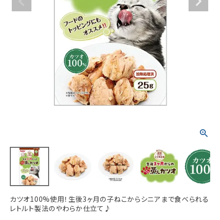
ACCOUNT MENU
ようこそ ゲスト 様
meeting_room
person
ログイン
新規会員登録
カツオ100%使用！生後3ヶ月の子ねこからシニアまで食べられる
レトルト製法のやわらか仕立て♪