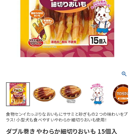
ACCOUNT MENU
ようこそ ゲスト 様
meeting_room
person
ログイン
新規会員登録
食物センイたっぷりなおいもにササミと砂ぎもの２つの味わいをプ
ラス！小型犬も食べやすいやわらか細切りおいも使用！
ダブル巻き やわらか細切りおいも 15個入