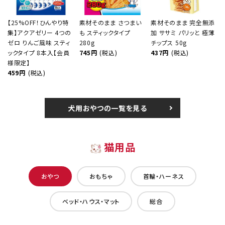
【25%OFF！ひんやり特
素材そのまま さつまい
素材そのまま 完全無添
集】アクアゼリー 4つの
も スティックタイプ
加 ササミ パリッと 極薄
ゼロ りんご風味 スティ
280g
チップス 50g
ックタイプ 8本入【会員
745円
(税込)
437円
(税込)
様限定】
459円
(税込)
犬用おやつの一覧を見る
猫用品
おやつ
おもちゃ
首輪・ハーネス
ベッド・ハウス・マット
総合