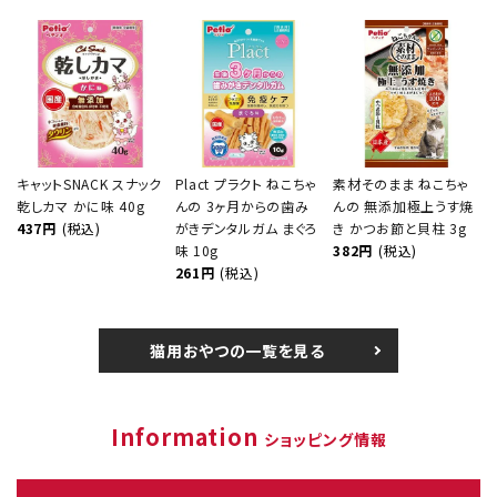
キャットSNACK スナック
Plact プラクト ねこちゃ
素材そのまま ねこちゃ
乾しカマ かに味 40g
んの 3ヶ月からの歯み
んの 無添加極上うす焼
437円
(税込)
がきデンタルガム まぐろ
き かつお節と貝柱 3g
味 10g
382円
(税込)
261円
(税込)
猫用おやつの一覧を見る
Information
ショッピング情報