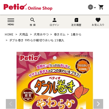
language
shopping_cart
search
wovn-lang-name
search
person
favorite
検 索
ログイン
注文履歴
お気に入り
犬用品
HOME
犬用品
犬用おやつ
巻きガム
1歳から
猫用品
ダブル巻き やわらか細切りおいも 15個入
うさぎ用品
ブランド別に探す
目的別に探す
SNS
ご利用案内