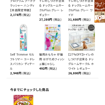
プログラム フードク
イレのしつけが出来
イレのしつけが出来
ラッシャー ハンディ
る ドッグルームサー
る ドッグルームサー
【本店限定特価】
クルPlus グレー レ
クルPlus グレー ワ
2,178円
(税込)
ギュラー
イド
27,280円
(税込)
31,680円
(税込)
Self Trimmer セル
猫用おもちゃ 仔猫
【27%OFF】トイレの
フトリマー コードレ
用 はがためフィッシ
しつけが出来る ドッ
スバリカン ディテー
ュ猫じゃらし
グルームサークル ホ
ル
492円
(税込)
ワイト レギュラー
2,948円
(税込)
26,800円
(税込)
今までにチェックした商品