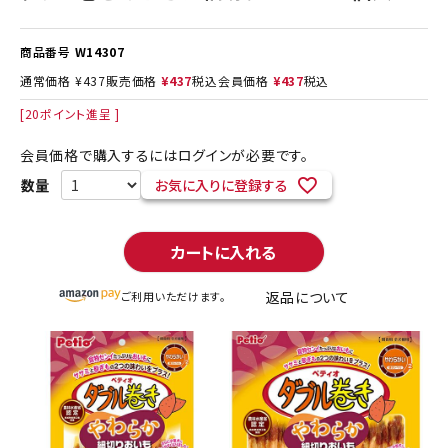
商品番号
W14307
通常価格
¥
437
販売価格
¥
437
税込
会員価格
¥
437
税込
[
20
ポイント進呈 ]
会員価格で購入するにはログインが必要です。
お気に入りに登録する
カートに入れる
返品について
ご利用いただけます。