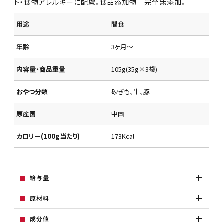
ト・食物アレルギーに配慮。食品添加物 完全無添加。
用途
間食
年齢
3ヶ月～
内容量・商品重量
105g(35g×3袋)
おやつ分類
砂ぎも、牛、豚
原産国
中国
カロリー(100g当たり)
173Kcal
給与量
原材料
成分値