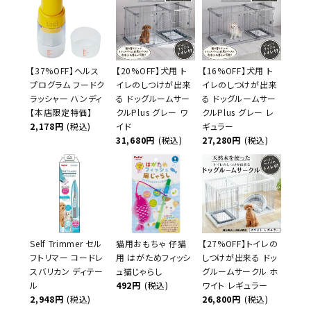
【37%OFF】ヘルス
【20%OFF】犬用 ト
【16%OFF】犬用 ト
プログラム フードク
イレのしつけが出来
イレのしつけが出来
ラッシャー ハンディ
る ドッグルームサー
る ドッグルームサー
【本店限定特価】
クルPlus グレー ワ
クルPlus グレー レ
2,178円
(税込)
イド
ギュラー
31,680円
(税込)
27,280円
(税込)
Self Trimmer セル
猫用おもちゃ 仔猫
【27%OFF】トイレの
フトリマー コードレ
用 はがためフィッシ
しつけが出来る ドッ
スバリカン ディテー
ュ猫じゃらし
グルームサークル ホ
ル
492円
(税込)
ワイト レギュラー
2,948円
(税込)
26,800円
(税込)