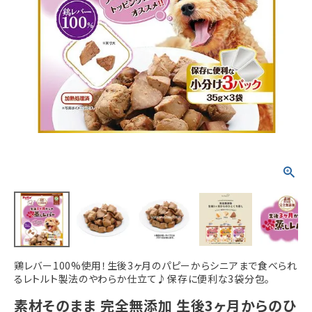
ACCOUNT MENU
ようこそ ゲスト 様
meeting_room
person
ログイン
新規会員登録
鶏レバー100%使用！生後3ヶ月のパピーからシニアまで食べられ
るレトルト製法のやわらか仕立て♪保存に便利な3袋分包。
素材そのまま 完全無添加 生後3ヶ月からのひ