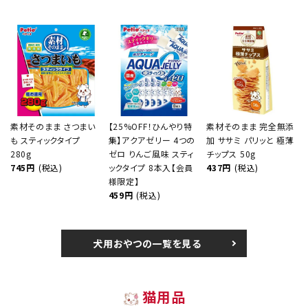
素材そのまま さつまい
【25%OFF！ひんやり特
素材そのまま 完全無添
も スティックタイプ
集】アクアゼリー 4つの
加 ササミ パリッと 極薄
280g
ゼロ りんご風味 スティ
チップス 50g
745円
(税込)
ックタイプ 8本入【会員
437円
(税込)
様限定】
459円
(税込)
犬用おやつの一覧を見る
猫用品