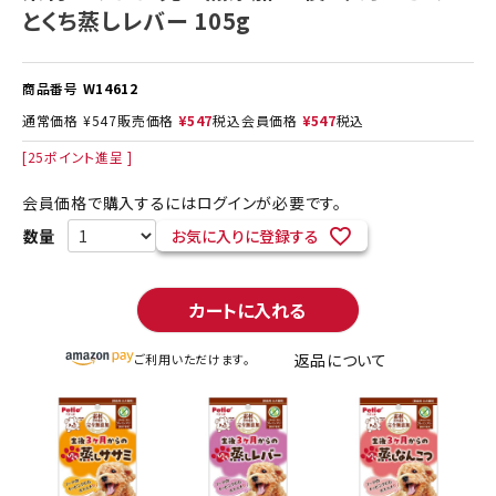
とくち蒸しレバー 105g
商品番号
W14612
通常価格
¥
547
販売価格
¥
547
税込
会員価格
¥
547
税込
[
25
ポイント進呈 ]
会員価格で購入するにはログインが必要です。
お気に入りに登録する
カートに入れる
返品について
ご利用いただけます。