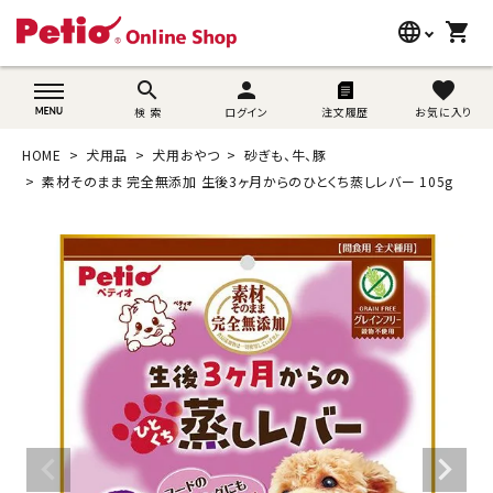
language
shopping_cart
search
wovn-lang-name
search
person
favorite
検 索
ログイン
注文履歴
お気に入り
犬用品
HOME
犬用品
犬用おやつ
砂ぎも、牛、豚
猫用品
素材そのまま 完全無添加 生後3ヶ月からのひとくち蒸しレバー 105g
うさぎ用品
ブランド別に探す
目的別に探す
SNS
ご利用案内