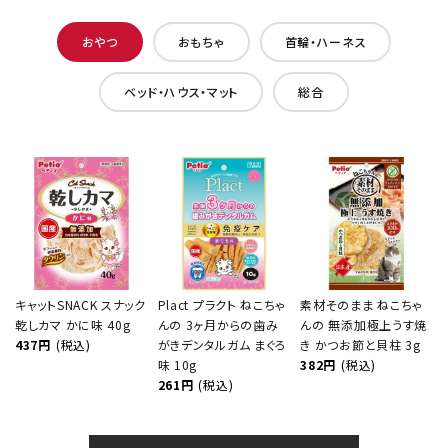
おやつ
おもちゃ
首輪・ハーネス
ベッド・ハウス・マット
総合
キャットSNACK スナック
Plact プラクト ねこちゃ
素材そのまま ねこちゃ
乾しカマ かに味 40g
んの 3ヶ月からの歯み
んの 無添加極上うす焼
437円
(税込)
がきデンタルガム まぐろ
き かつお節と貝柱 3g
味 10g
382円
(税込)
261円
(税込)