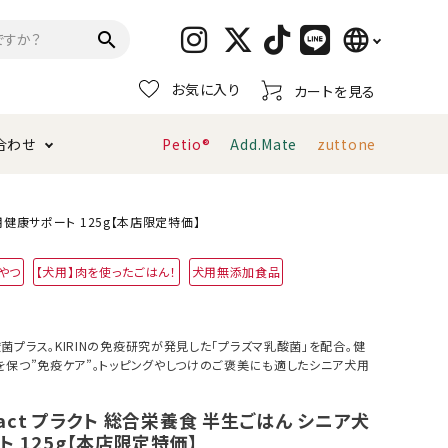
language
search
お気に入り
カートを見る
日本語
合わせ
Petio®
Add.Mate
zuttone
English
简体中文
トイレタリー・消臭剤
猫砂
ペティオ公式アプリ
お支払い方法・配送について
犬用健康サポート 125g【本店限定特価】
やつ
【犬用】肉を使ったごはん！
犬用無添加食品
キャリーバッグ
おもちゃ
服・ウェア
首輪・ハーネス
プラス。KIRINの免疫研究が発見した「プラズマ乳酸菌」を配合。健
デンタルおもちゃ
を保つ”免疫ケア”。トッピングやしつけのご褒美にも適したシニア犬用
Plact プラクト 総合栄養食 半生ごはん シニア犬
 125g【本店限定特価】