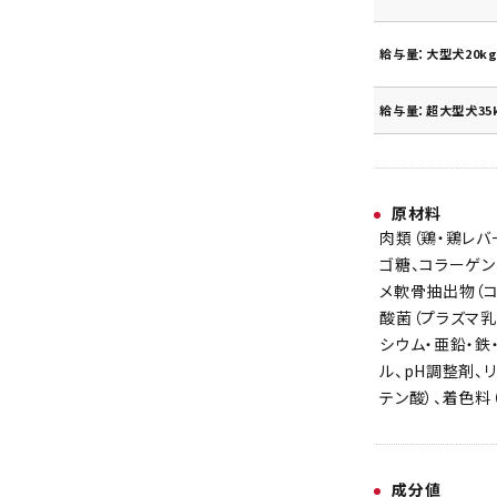
給与量：大型犬20kg
給与量：超大型犬35
原材料
肉類（鶏・鶏レバ
ゴ糖、コラーゲン
メ軟骨抽出物（コ
酸菌（プラズマ乳
シウム・亜鉛・鉄
ル、pH調整剤、リ
テン酸）、着色料
成分値