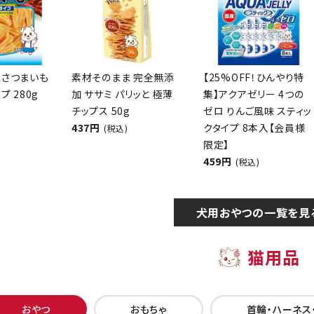
 さつまいも
素材そのまま 完全無添
【25%OFF！ひんやり特
プ 280g
加 ササミ パリッと 極薄
集】アクアゼリー 4つの
チップス 50g
ゼロ りんご風味 スティッ
437円
クタイプ 8本入【会員様
(税込)
限定】
459円
(税込)
犬用おやつの一覧を見
猫用品
おやつ
おもちゃ
首輪・ハーネス