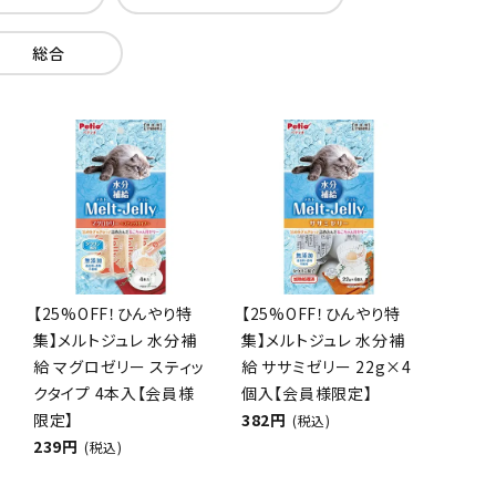
総合
【25%OFF！ひんやり特
【25%OFF！ひんやり特
集】メルトジュレ 水分補
集】メルトジュレ 水分補
給 マグロゼリー スティッ
給 ササミゼリー 22g×4
クタイプ 4本入【会員様
個入【会員様限定】
限定】
382円
(税込)
239円
(税込)