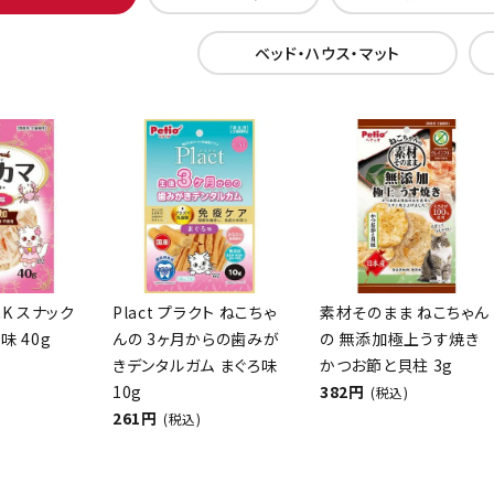
ベッド・ハウス・マット
CK スナック
Plact プラクト ねこちゃ
素材そのまま ねこちゃん
味 40g
んの 3ヶ月からの歯みが
の 無添加極上うす焼き
きデンタルガム まぐろ味
かつお節と貝柱 3g
10g
382円
(税込)
261円
(税込)