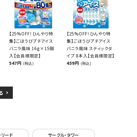
【25%OFF！ひんやり特
【25%OFF！ひんやり特
集】ごほうびプチアイス
集】ごほうびプチアイス
バニラ風味 16g×15個
バニラ風味 スティックタ
入【会員様限定】
イプ 8本入【会員様限定】
547円
459円
(税込)
(税込)
る
・リード
サークル・タワー