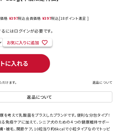
売価格
¥
397
税込
会員価格
¥
397
税込
[
18
ポイント進呈 ]
ネコポス対象商品一覧
るにはログインが必要です。
お気に入りに追加
ートに入れる
ただけます。
返品について
返品について
の健康を考えて乳酸菌をプラスしたブランドです。便利な分包タイプ！
よる免疫ケアに加えて、シニア犬のための４つの健康維持サポー
皮膚・被毛、関節ケア。10粒当り約6kcalで小粒タイプなのでトッピ