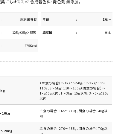
褒美にもオススメ！合成着色料・発色剤 無添加。
総合栄養食
年齢
1歳～
125g（25g×5袋）
原産国
日本
)
275Kcal
（主食の場合）～1kg：～50g、1～3kg：50～
110g、3～5kg：110～165g（間食の場合）～
kg
1kg：5g以内、1～3kg：15g以内、3～5kg：25g
以内
主食の場合：165～270g、間食の場合：40g以
10kg
内
主食の場合：270～455g、間食の場合：70g以
～20kg
内