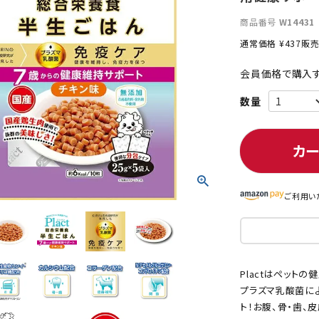
商品番号
W14431
通常価格
¥
437
販
ト中にオススメ
まとめ買いでオトク！！
会員価格で購入す
カ
ご利用い
Plactはペット
プラズマ乳酸菌に
ト！お腹、骨・歯、