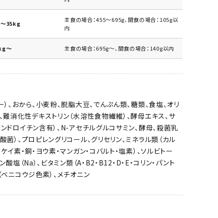
主食の場合：455～695g、間食の場合：105g以
～35kg
内
kg～
主食の場合：695g～、間食の場合：140g以内
ー）、おから、小麦粉、脱脂大豆、でんぷん類、糖類、食塩、オリ
、難消化性デキストリン（水溶性食物繊維）、酵母エキス、サ
ンドロイチン含有）、N-アセチルグルコサミン、酵母、殺菌乳
酸菌）、プロピレングリコール、グリセリン、ミネラル類（カル
・ケイ素・銅・ヨウ素・マンガン・コバルト・塩素）、ソルビトー
ン酸塩（Na）、ビタミン類（A・B2・B12・D・E・コリン・パント
（ベニコウジ色素）、メチオニン