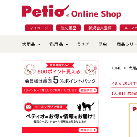
マイページ
注文履歴
新規会員登録
メルマ
犬用品
猫用品
うさぎ
昆虫
商品シリ
ドッグフード
ごはん・おやつ
プラクト
夜のお散歩特集
ショッピングガイド
おや
お手
素材
無添
会員
HOME
犬用
国産フード&おやつ特集
穀物不使
Petio 202
ペットシーツ
ベッド・ハウス・マット
返品・交換について
ベッ
サー
オン
【犬用】乳酸菌
おもちゃ
食器・給水器
食器
防虫
じゃらして遊ぶ
引っ張っ
首輪・ハーネス・リード
替え・交換パーツ
しつ
アパレル
またたび