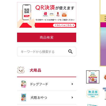
小型犬にオススメ
ダイエッ
商品検索
search
犬用品
ドッグフード
犬用おやつ