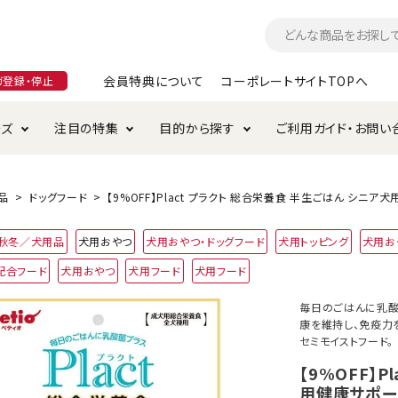
会員特典について
コーポレートサイトTOPへ
ガ登録・停止
ーズ
注目の特集
目的から探す
ご利用ガイド・お問い
つ
入れ・ケア用品
そのまま
加特集
特典について
お手入れ・ケア用品
トイレタリー・消臭剤
極上
けりぐるみ特集
ご注文方法について
品
ドッグフード
【9%OFF】Plact プラクト 総合栄養食 半生ごはん シニア
用のグレインフリー
4年秋冬／犬用品
犬用おやつ
犬用おやつ・ドッグフード
犬用トッピング
犬用お
ド・ハウス・マット
クル・ケージ・タワー
ラインショップ利用規約
サークル・ケージ
キャリーバッグ
配合フード
犬用おやつ
犬用フード
犬用フード
・給水器
用品
防虫用品
服・ウェア
毎日のごはんに乳酸菌
て遊ぶ
投げて遊ぶ
康を維持し、免疫力
セミモイストフード。
け用品
替え・交換パーツ
【9%OFF】
用健康サポート
・元気草
夜のお散歩