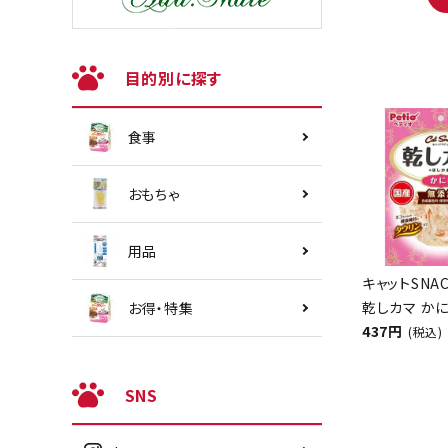
目的別に探す
食事
おもちゃ
用品
キャットSNA
乾しカマ かに
お得・特集
437円
(税込)
SNS