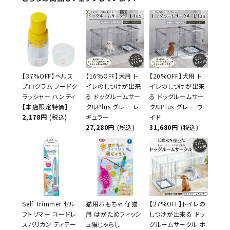
【37%OFF】ヘルス
【16%OFF】犬用 ト
【20%OFF】犬用 ト
プログラム フードク
イレのしつけが出来
イレのしつけが出来
ラッシャー ハンディ
る ドッグルームサー
る ドッグルームサー
【本店限定特価】
クルPlus グレー レ
クルPlus グレー ワ
2,178円
(税込)
ギュラー
イド
27,280円
(税込)
31,680円
(税込)
Self Trimmer セル
猫用おもちゃ 仔猫
【27%OFF】トイレの
フトリマー コードレ
用 はがためフィッシ
しつけが出来る ドッ
スバリカン ディテー
ュ猫じゃらし
グルームサークル ホ