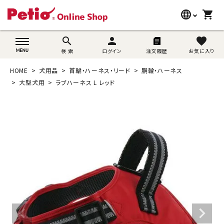
language
shopping_cart
search
wovn-lang-name
search
person
favorite
検 索
ログイン
注文履歴
お気に入り
犬用品
HOME
犬用品
首輪・ハーネス・リード
胴輪・ハーネス
猫用品
大型犬用
ラブハーネス L レッド
うさぎ用品
ブランド別に探す
目的別に探す
SNS
ご利用案内