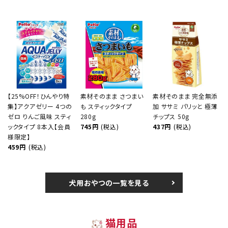
【25%OFF！ひんやり特
素材そのまま さつまい
素材そのまま 完全無添
集】アクアゼリー 4つの
も スティックタイプ
加 ササミ パリッと 極薄
ゼロ りんご風味 スティ
280g
チップス 50g
ックタイプ 8本入【会員
745円
(税込)
437円
(税込)
様限定】
459円
(税込)
犬用おやつの一覧を見る
猫用品