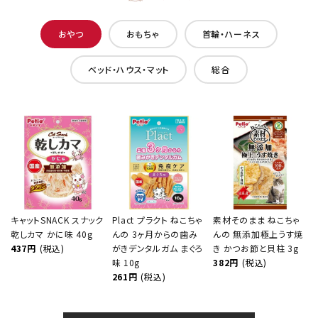
おやつ
おもちゃ
首輪・ハーネス
ベッド・ハウス・マット
総合
キャットSNACK スナック
Plact プラクト ねこちゃ
素材そのまま ねこちゃ
乾しカマ かに味 40g
んの 3ヶ月からの歯み
んの 無添加極上うす焼
437円
(税込)
がきデンタルガム まぐろ
き かつお節と貝柱 3g
味 10g
382円
(税込)
261円
(税込)