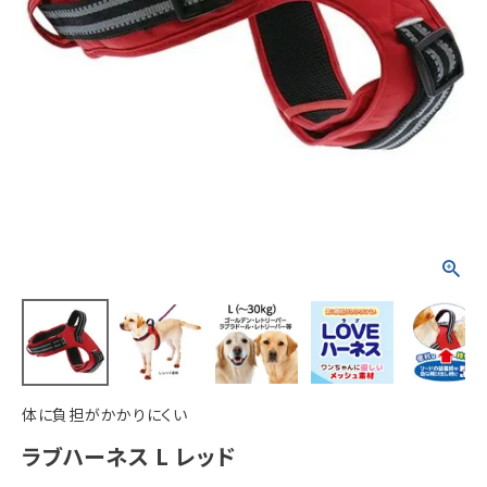
ACCOUNT MENU
ようこそ ゲスト 様
meeting_room
person
ログイン
新規会員登録
体に負担がかかりにくい
ラブハーネス L レッド