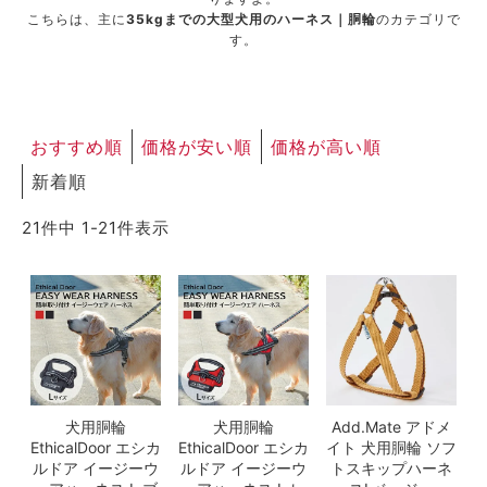
こちらは、主に
35kgまでの大型犬用のハーネス｜胴輪
のカテゴリで
す。
おすすめ順
価格が安い順
価格が高い順
新着順
21
件中
1
-
21
件表示
犬用胴輪
犬用胴輪
Add.Mate アドメ
EthicalDoor エシカ
EthicalDoor エシカ
イト 犬用胴輪 ソフ
ルドア イージーウ
ルドア イージーウ
トスキップハーネ