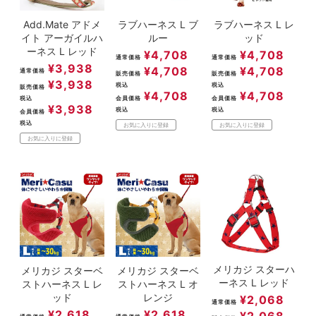
Add.Mate アドメ
ラブハーネス L ブ
ラブハーネス L レ
イト アーガイルハ
ルー
ッド
ーネス L レッド
¥
4,708
¥
4,708
通常価格
通常価格
¥
3,938
¥
4,708
¥
4,708
通常価格
販売価格
販売価格
¥
3,938
税込
税込
販売価格
¥
4,708
¥
4,708
税込
会員価格
会員価格
¥
3,938
税込
税込
会員価格
税込
お気に入りに登録
お気に入りに登録
お気に入りに登録
メリカジ スターハ
メリカジ スターベ
メリカジ スターベ
ーネス L レッド
ストハーネス L レ
ストハーネス L オ
ッド
レンジ
¥
2,068
通常価格
¥
2,618
¥
2,618
¥
2,068