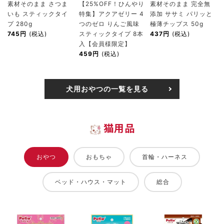
素材そのまま さつま
【25%OFF！ひんやり
素材そのまま 完全無
いも スティックタイ
特集】アクアゼリー 4
添加 ササミ パリッと
プ 280g
つのゼロ りんご風味
極薄チップス 50g
745円
(税込)
スティックタイプ 8本
437円
(税込)
入【会員様限定】
459円
(税込)
犬用おやつの一覧を見る
猫用品
おやつ
おもちゃ
首輪・ハーネス
ベッド・ハウス・マット
総合