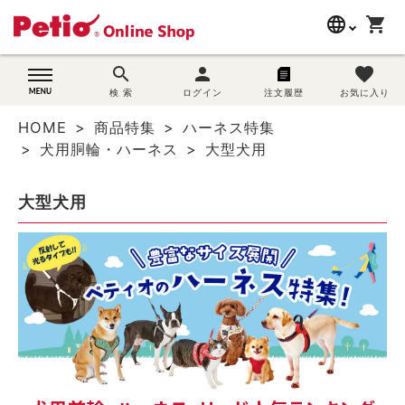
language
shopping_cart
search
search
person
favorite
wovn-lang-name
犬用品
検 索
ログイン
注文履歴
お気に入り
HOME
商品特集
ハーネス特集
猫用品
犬用胴輪・ハーネス
大型犬用
うさぎ用品
大型犬用
ブランド別に探す
目的別に探す
SNS
ご利用案内