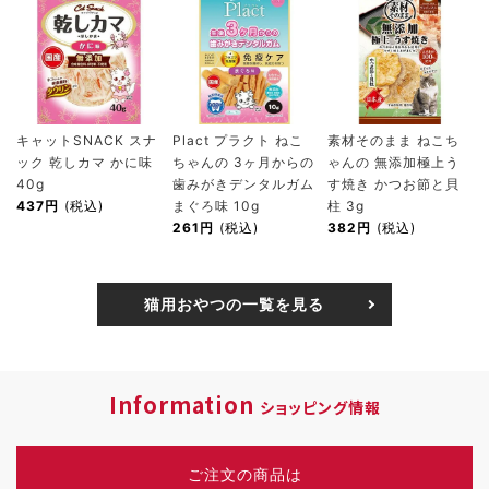
キャットSNACK スナ
Plact プラクト ねこ
素材そのまま ねこち
ック 乾しカマ かに味
ちゃんの 3ヶ月からの
ゃんの 無添加極上う
40g
歯みがきデンタルガム
す焼き かつお節と貝
437円
(税込)
まぐろ味 10g
柱 3g
261円
(税込)
382円
(税込)
猫用おやつの一覧を見る
Information
ショッピング情報
ご注文の商品は