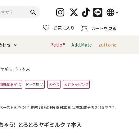
language
search
お気に入り
カートを見る
日本語
合わせ
Petio®
Add.Mate
zuttone
English
简体中文
トイレタリー・消臭剤
猫砂
ペティオ公式アプリ
お支払い方法・配送について
ヤギミルク 7本入
用国産おやつ
ドッグ用品
おやつ
犬用トッピング
キャリーバッグ
おもちゃ
服・ウェア
首輪・ハーネス
ーストおやつ！乳糖約70%OFF(※日本食品標準成分表2015やぎ乳
デンタルおもちゃ
ゃう！ とろとろヤギミルク 7本入