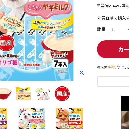
通常価格
¥
492
販
会員価格で購入す
ト中にオススメ
まとめ買いでオトク！！
カ
ご利用い