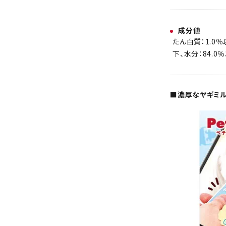
成分値
たん白質：1.0％
下、水分：84.0
■濃厚なヤギミ