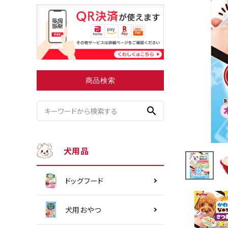
小型犬にオススメ
ダイエッ
商品検索
search
犬用品
ドッグフード
犬用おやつ