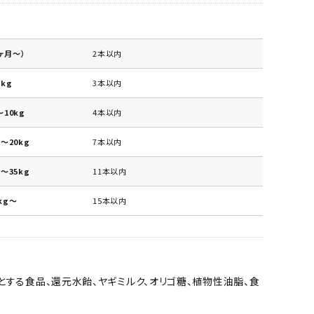
ヶ月～）
2本以内
kg
3本以内
10kg
4本以内
～20kg
7本以内
～35kg
11本以内
kg～
15本以内
とする食品、還元水飴、ヤギミルク、オリゴ糖、植物性油脂、食
ん