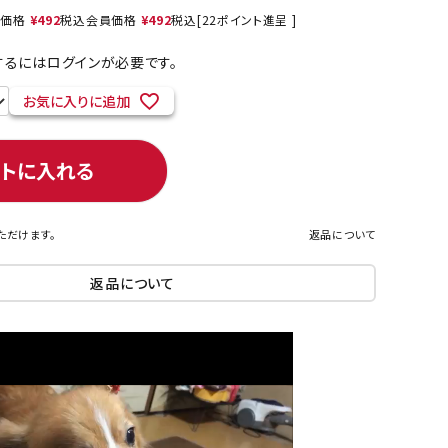
売価格
¥
492
税込
会員価格
¥
492
税込
[
22
ポイント進呈 ]
るにはログインが必要です。
ネコポス対象商品一覧
お気に入りに追加
ートに入れる
ただけます。
返品について
返品について