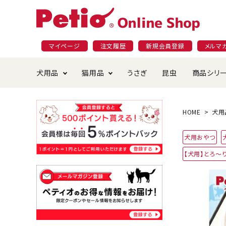
マイページ
注文履歴
新規会員登録
メルマ
犬用品
猫用品
うさぎ
昆虫
商品シリ
ドッグフード
ごはん・おやつ
プラクト
夜のお散歩特集
ショッピングガイド
おや
お手
素材
無添
会員
HOME
犬用
国産フード&おやつ特集
穀物不使
犬用おやつ
ペットシーツ
ベッド・ハウス・マット
返品・交換について
ベッ
サー
オン
【犬用】とろ～
おもちゃ
食器・給水器
食器
防虫
じゃらして遊ぶ
引っ張っ
首輪・ハーネス・リード
替え・交換パーツ
しつ
アパレル
またたび