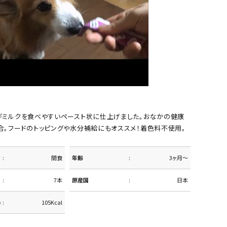
ギミルクを食べやすいペースト状に仕上げました。おなかの健康
合。フードのトッピングや水分補給にもオススメ！着色料不使用。
間食
年齢
3ヶ月～
7本
原産国
日本
)
105Kcal