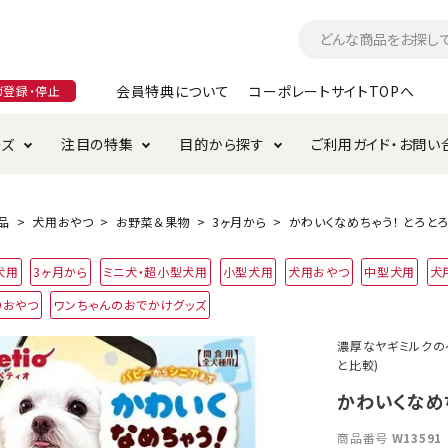
会員特典について
コーポレートサイトTOPへ
ガ登録・停止
ーズ
注目の特集
目的から探す
ご利用ガイド・お問い
つ
入れ・ケア用品
そのまま
加特集
特典について
お手入れ・ケア用品
トイレタリー・消臭剤
極上
けりぐるみ特集
ご注文方法について
品
犬用おやつ
お野菜＆果物
3ヶ月から
かわいくなめちゃう！ とろとろ
用のグレインフリー
犬用
3ヶ月から
ミニ犬・超小型犬用
小型犬用
犬用おやつ
中型犬用
犬
ド・ハウス・マット
クル・ケージ・タワー
ラインショップ利用規約
サークル・ケージ
キャリーバッグ
りおやつ
ワンちゃんのおでかけグッズ
・給水器
用品
防虫用品
服・ウェア
濃厚なヤギミルクのペ
て遊ぶ
投げて遊ぶ
と比較)
け用品
替え・交換パーツ
かわいくなめち
商品番号
W13591
・元気草
夜のお散歩