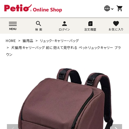
language
shopping_cart
search
wovn-lang-name
search
person
favorite
検 索
ログイン
注文履歴
お気に入り
犬用品
HOME
猫用品
リュック・キャリー・バッグ
猫用品
犬猫用キャリーバッグ 前に抱えて見守れる ペットリュックキャリー ブラ
ウン
うさぎ用品
ブランド別に探す
目的別に探す
SNS
ご利用案内