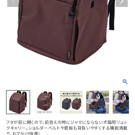
ACCOUNT MENU
ようこそ ゲスト 様
meeting_room
person
ログイン
新規会員登録
フタが前に開くので、前抱えの時にジャマにならない犬猫用リュッ
クキャリー。ショルダーベルトや底板も背負いやすくする機能満載
で、おでかけ快適！