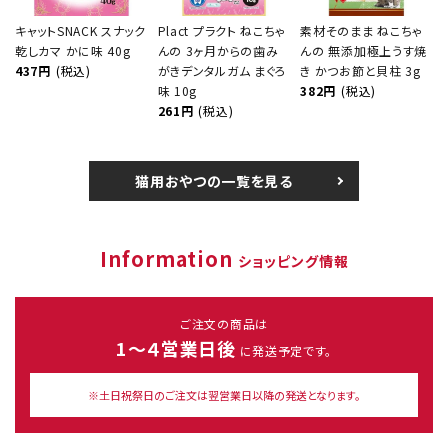
キャットSNACK スナック
Plact プラクト ねこちゃ
素材そのまま ねこちゃ
乾しカマ かに味 40g
んの 3ヶ月からの歯み
んの 無添加極上うす焼
437円
(税込)
がきデンタルガム まぐろ
き かつお節と貝柱 3g
味 10g
382円
(税込)
261円
(税込)
猫用おやつの一覧を見る
Information
ショッピング情報
ご注文の商品は
1～４営業日後
に発送予定です。
※土日祝祭日のご注文は翌営業日以降の発送となります。