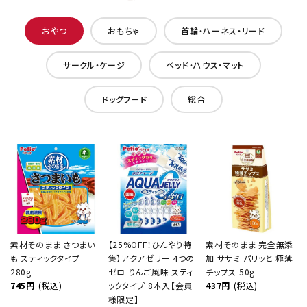
おやつ
おもちゃ
首輪・ハーネス・リード
サークル・ケージ
ベッド・ハウス・マット
ドッグフード
総合
素材そのまま さつまい
【25%OFF！ひんやり特
素材そのまま 完全無添
も スティックタイプ
集】アクアゼリー 4つの
加 ササミ パリッと 極薄
280g
ゼロ りんご風味 スティ
チップス 50g
745円
(税込)
ックタイプ 8本入【会員
437円
(税込)
様限定】