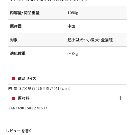
内容量・商品重量
1080g
原産国
中国
対象
超小型犬～小型犬・全猫種
適応体重
～8kg
商品サイズ
約 幅：37×奥行：26×高さ：41（ｃｍ）
原材料
JAN：4903588276637
レビューを書く