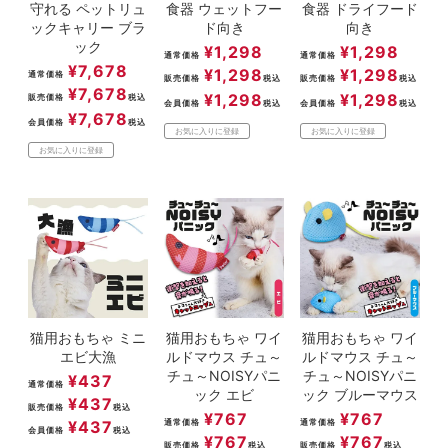
守れる ペットリュ
食器 ウェットフー
食器 ドライフード
ックキャリー ブラ
ド向き
向き
ック
¥
1,298
¥
1,298
通常価格
通常価格
¥
7,678
¥
1,298
¥
1,298
通常価格
販売価格
税込
販売価格
税込
¥
7,678
¥
1,298
¥
1,298
販売価格
税込
会員価格
税込
会員価格
税込
¥
7,678
会員価格
税込
お気に入りに登録
お気に入りに登録
お気に入りに登録
猫用おもちゃ ミニ
猫用おもちゃ ワイ
猫用おもちゃ ワイ
エビ大漁
ルドマウス チュ～
ルドマウス チュ～
チュ～NOISYパニ
チュ～NOISYパニ
¥
437
通常価格
ック エビ
ック ブルーマウス
¥
437
販売価格
税込
¥
767
¥
767
¥
437
通常価格
通常価格
会員価格
税込
¥
767
¥
767
販売価格
税込
販売価格
税込