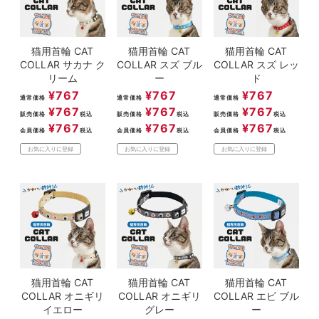
猫用首輪 CAT
猫用首輪 CAT
猫用首輪 CAT
COLLAR サカナ ク
COLLAR スズ ブル
COLLAR スズ レッ
リーム
ー
ド
¥
767
¥
767
¥
767
通常価格
通常価格
通常価格
¥
767
¥
767
¥
767
販売価格
税込
販売価格
税込
販売価格
税込
¥
767
¥
767
¥
767
会員価格
税込
会員価格
税込
会員価格
税込
お気に入りに登録
お気に入りに登録
お気に入りに登録
猫用首輪 CAT
猫用首輪 CAT
猫用首輪 CAT
COLLAR オニギリ
COLLAR オニギリ
COLLAR エビ ブル
イエロー
グレー
ー