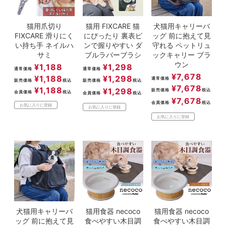
猫用爪切り
猫用 FIXCARE 猫
犬猫用キャリーバ
FIXCARE 滑りにく
にぴったり 裏表ピ
ッグ 前に抱えて見
い持ち手 ネイルハ
ンで握りやすい ダ
守れる ペットリュ
サミ
ブルラバーブラシ
ックキャリー ブラ
ウン
¥
1,188
¥
1,298
通常価格
通常価格
¥
7,678
¥
1,188
¥
1,298
通常価格
販売価格
税込
販売価格
税込
¥
7,678
¥
1,188
¥
1,298
販売価格
税込
会員価格
税込
会員価格
税込
¥
7,678
会員価格
税込
お気に入りに登録
お気に入りに登録
お気に入りに登録
犬猫用キャリーバ
猫用食器 necoco
猫用食器 necoco
ッグ 前に抱えて見
食べやすい木目調
食べやすい木目調