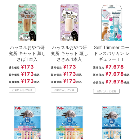
ACCOUNT MENU
ようこそ ゲスト 様
meeting_room
person
ログイン
新規会員登録
ハッスルおやつ研
ハッスルおやつ研
Self Trimmer コー
究所 キャット 蒸し
究所 キャット 蒸し
ドレスバリカン レ
さば 1本入
ささみ 1本入
ギュラーＩＩ
¥
173
¥
173
¥
7,678
通常価格
通常価格
通常価格
¥
173
¥
173
¥
7,678
販売価格
税込
販売価格
税込
販売価格
税込
¥
173
¥
173
¥
7,678
会員価格
税込
会員価格
税込
会員価格
税込
お気に入りに登録
お気に入りに登録
お気に入りに登録