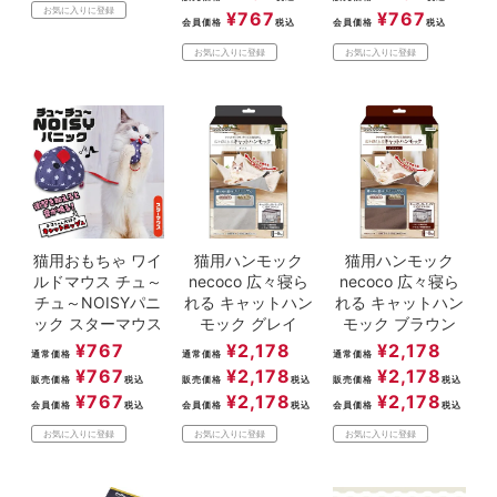
お気に入りに登録
¥
767
¥
767
会員価格
税込
会員価格
税込
お気に入りに登録
お気に入りに登録
猫用おもちゃ ワイ
猫用ハンモック
猫用ハンモック
ルドマウス チュ～
necoco 広々寝ら
necoco 広々寝ら
チュ～NOISYパニ
れる キャットハン
れる キャットハン
ック スターマウス
モック グレイ
モック ブラウン
¥
767
¥
2,178
¥
2,178
通常価格
通常価格
通常価格
¥
767
¥
2,178
¥
2,178
販売価格
税込
販売価格
税込
販売価格
税込
¥
767
¥
2,178
¥
2,178
会員価格
税込
会員価格
税込
会員価格
税込
お気に入りに登録
お気に入りに登録
お気に入りに登録