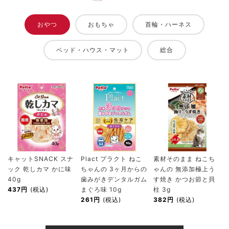
おやつ
おもちゃ
首輪・ハーネス
ベッド・ハウス・マット
総合
キャットSNACK スナ
Plact プラクト ねこ
素材そのまま ねこち
ック 乾しカマ かに味
ちゃんの 3ヶ月からの
ゃんの 無添加極上う
40g
歯みがきデンタルガム
す焼き かつお節と貝
437円
(税込)
まぐろ味 10g
柱 3g
261円
(税込)
382円
(税込)