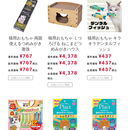
猫用おもちゃ 両面
猫用おもちゃ くつ
猫用おもちゃ キラ
使えるつめみがき
ろげる ねこまどつ
キラデンタルフィ
激強
めみがきハウス
ッシュ
¥
767
¥
4,378
¥
437
通常価格
通常価格
通常価格
¥
767
¥
4,378
¥
437
販売価格
税込
販売価格
販売価格
税込
¥
767
¥
437
税込
会員価格
税込
会員価格
税込
¥
4,378
会員価格
お気に入りに登録
お気に入りに登録
税込
お気に入りに登録