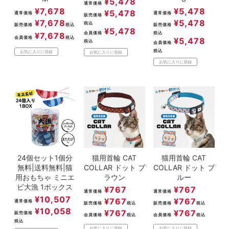
¥
5,478
通常価格
¥
7,678
¥
5,478
¥
5,478
通常価格
通常価格
販売価格
¥
7,678
¥
5,478
税込
販売価格
税込
販売価格
¥
5,478
会員価格
税込
¥
7,678
会員価格
税込
¥
5,478
税込
会員価格
税込
お気に入りに登録
お気に入りに登録
お気に入りに登録
24個セット1個分
猫用首輪 CAT
猫用首輪 CAT
無料|送料無料|猫
COLLAR ドット ブ
COLLAR ドット ブ
用おもちゃ ミニエ
ラウン
ルー
ビ大漁 1ボックス
¥
767
¥
767
通常価格
通常価格
¥
10,507
¥
767
¥
767
通常価格
販売価格
税込
販売価格
税込
¥
10,058
¥
767
¥
767
販売価格
会員価格
税込
会員価格
税込
税込
お気に入りに登録
お気に入りに登録