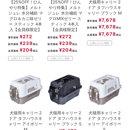
【25%OFF！ひん
【25%OFF！ひん
犬猫用キャリー 2
やり特集】メルト
やり特集】メルト
ドア タフハウスキ
ジュレ 水分補給 マ
ジュレ 水分補給 マ
ャリー ブラック M
グロ＆カニ味ゼリ
グロMIXゼリー ス
¥
7,678
通常価格
ー スティック 4本
ティック 4本入
¥
7,678
販売価格
税込
入【会員様限定】
【会員様限定】
¥
7,678
会員価格
税込
¥
272
¥
272
通常価格
通常価格
¥
239
¥
239
お気に入りに登録
販売価格
税込
販売価格
税込
¥
204
¥
204
会員価格
税込
会員価格
税込
お気に入りに登録
お気に入りに登録
犬猫用キャリー 2
犬猫用キャリー 2
犬猫用キャリー 2
ドア タフハウスキ
ドア タフハウスキ
ドア タフハウスキ
ャリー アイボリー
ャリー ブラック S
ャリー アイボリー
M
S