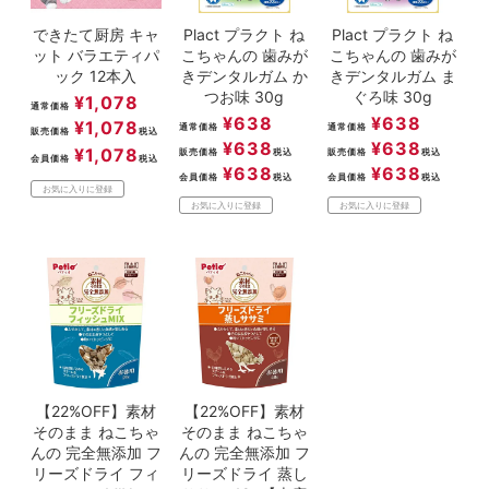
できたて厨房 キャ
Plact プラクト ね
Plact プラクト ね
ット バラエティパ
こちゃんの 歯みが
こちゃんの 歯みが
ック 12本入
きデンタルガム か
きデンタルガム ま
つお味 30g
ぐろ味 30g
¥
1,078
通常価格
¥
638
¥
638
¥
1,078
通常価格
通常価格
販売価格
税込
¥
638
¥
638
¥
1,078
販売価格
税込
販売価格
税込
会員価格
税込
¥
638
¥
638
会員価格
税込
会員価格
税込
お気に入りに登録
お気に入りに登録
お気に入りに登録
【22%OFF】素材
【22%OFF】素材
そのまま ねこちゃ
そのまま ねこちゃ
んの 完全無添加 フ
んの 完全無添加 フ
リーズドライ フィ
リーズドライ 蒸し