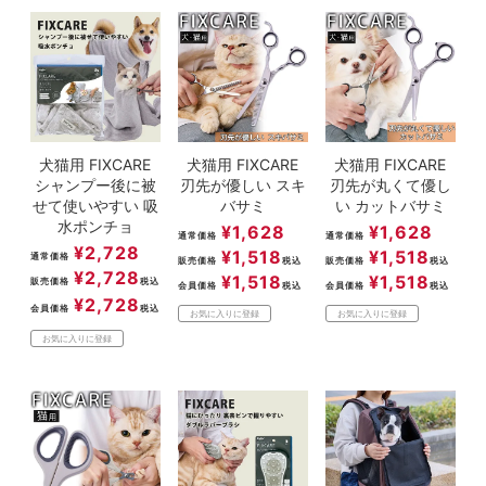
犬猫用 FIXCARE
犬猫用 FIXCARE
犬猫用 FIXCARE
シャンプー後に被
刃先が優しい スキ
刃先が丸くて優し
せて使いやすい 吸
バサミ
い カットバサミ
水ポンチョ
¥
1,628
¥
1,628
通常価格
通常価格
¥
2,728
¥
1,518
¥
1,518
通常価格
販売価格
税込
販売価格
税込
¥
2,728
¥
1,518
¥
1,518
販売価格
税込
会員価格
税込
会員価格
税込
¥
2,728
会員価格
税込
お気に入りに登録
お気に入りに登録
お気に入りに登録