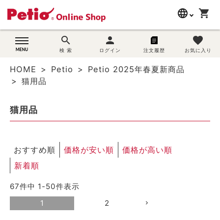
language
shopping_cart
search
search
person
favorite
wovn-lang-name
犬用品
検 索
ログイン
注文履歴
お気に入り
HOME
Petio
Petio 2025年春夏新商品
猫用品
猫用品
うさぎ用品
猫用品
ブランド別に探す
おすすめ順
価格が安い順
価格が高い順
目的別に探す
新着順
SNS
67
件中
1
-
50
件表示
ご利用案内
1
2