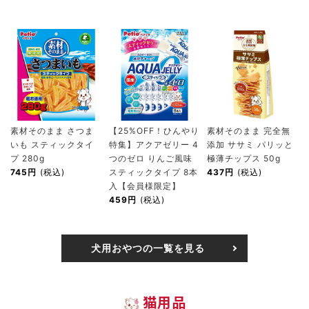
素材そのまま さつま
【25%OFF！ひんやり
素材そのまま 完全無
いも スティックタイ
特集】アクアゼリー 4
添加 ササミ パリッと
プ 280g
つのゼロ りんご風味
極薄チップス 50g
745円
(税込)
スティックタイプ 8本
437円
(税込)
入【会員様限定】
459円
(税込)
犬用おやつの一覧を見る
猫用品