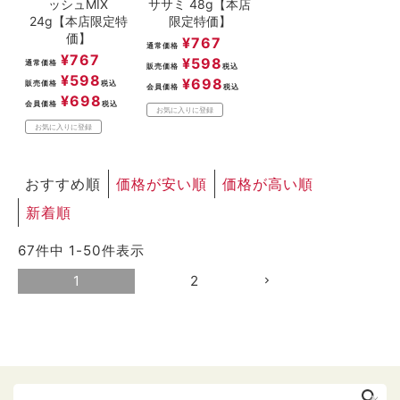
ッシュMIX
ササミ 48g【本店
24g【本店限定特
限定特価】
価】
¥
767
通常価格
¥
767
¥
598
通常価格
販売価格
税込
¥
598
¥
698
販売価格
税込
会員価格
税込
¥
698
会員価格
税込
お気に入りに登録
お気に入りに登録
おすすめ順
価格が安い順
価格が高い順
新着順
67
件中
1
-
50
件表示
1
2