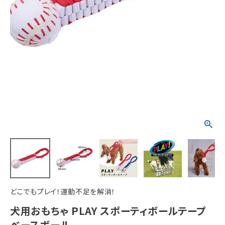
ACCOUNT MENU
ようこそ ゲスト 様
meeting_room
person
ログイン
新規会員登録
どこでもプレイ！運動不足を解消！
犬用おもちゃ PLAY スポーティボールテープ
ベースボール