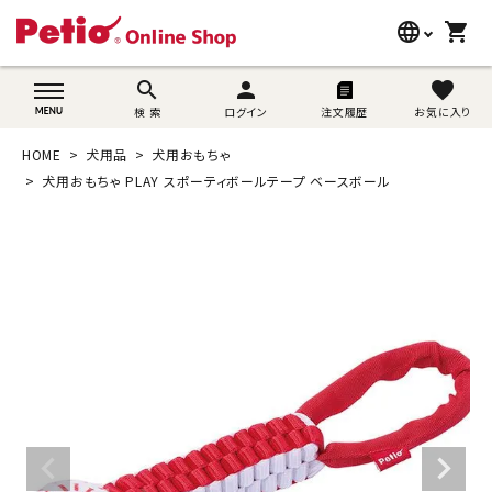
language
shopping_cart
search
wovn-lang-name
search
person
favorite
検 索
ログイン
注文履歴
お気に入り
犬用品
HOME
犬用品
犬用おもちゃ
猫用品
犬用おもちゃ PLAY スポーティボールテープ ベースボール
うさぎ用品
ブランド別に探す
目的別に探す
SNS
ご利用案内