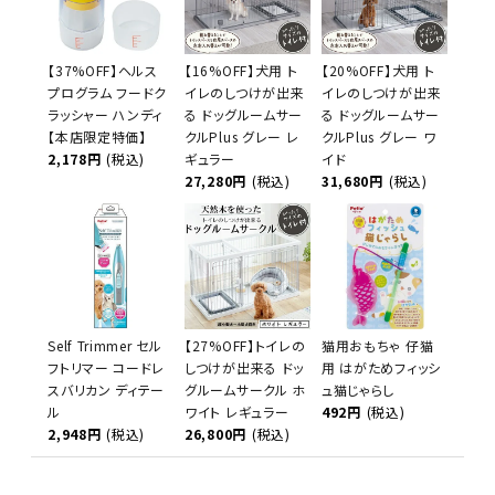
【37%OFF】ヘルス
【16%OFF】犬用 ト
【20%OFF】犬用 ト
プログラム フードク
イレのしつけが出来
イレのしつけが出来
ラッシャー ハンディ
る ドッグルームサー
る ドッグルームサー
【本店限定特価】
クルPlus グレー レ
クルPlus グレー ワ
2,178円
(税込)
ギュラー
イド
27,280円
(税込)
31,680円
(税込)
Self Trimmer セル
【27%OFF】トイレの
猫用おもちゃ 仔猫
フトリマー コードレ
しつけが出来る ドッ
用 はがためフィッシ
スバリカン ディテー
グルームサークル ホ
ュ猫じゃらし
ル
ワイト レギュラー
492円
(税込)
2,948円
(税込)
26,800円
(税込)