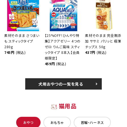
素材そのまま さつまい
【25%OFF！ひんやり特
素材そのまま 完全無添
も スティックタイプ
集】アクアゼリー 4つの
加 ササミ パリッと 極薄
280g
ゼロ りんご風味 スティ
チップス 50g
745円
(税込)
ックタイプ 8本入【会員
437円
(税込)
様限定】
459円
(税込)
犬用おやつの一覧を見る
猫用品
おやつ
おもちゃ
首輪・ハーネス