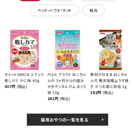
ベッド・ハウス・マット
総合
キャットSNACK スナック
Plact プラクト ねこちゃ
素材そのまま ねこちゃ
乾しカマ かに味 40g
んの 3ヶ月からの歯み
んの 無添加極上うす焼
437円
(税込)
がきデンタルガム まぐろ
き かつお節と貝柱 3g
味 10g
382円
(税込)
261円
(税込)
猫用おやつの一覧を見る