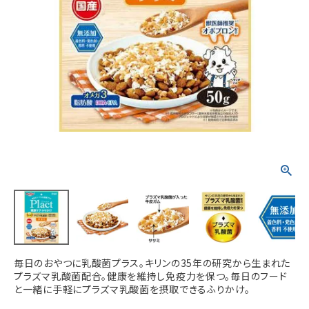
ACCOUNT MENU
ようこそ ゲスト 様
meeting_room
person
ログイン
新規会員登録
毎日のおやつに乳酸菌プラス。キリンの35年の研究から生まれた
プラズマ乳酸菌配合。健康を維持し免疫力を保つ。毎日のフード
と一緒に手軽にプラズマ乳酸菌を摂取できるふりかけ。