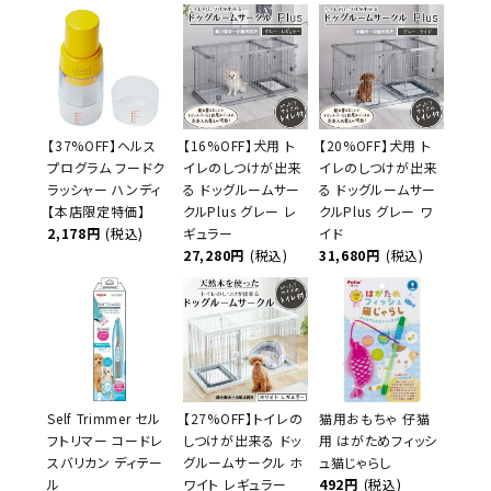
【37%OFF】ヘルス
【16%OFF】犬用 ト
【20%OFF】犬用 ト
プログラム フードク
イレのしつけが出来
イレのしつけが出来
ラッシャー ハンディ
る ドッグルームサー
る ドッグルームサー
【本店限定特価】
クルPlus グレー レ
クルPlus グレー ワ
2,178円
(税込)
ギュラー
イド
27,280円
(税込)
31,680円
(税込)
Self Trimmer セル
【27%OFF】トイレの
猫用おもちゃ 仔猫
フトリマー コードレ
しつけが出来る ドッ
用 はがためフィッシ
スバリカン ディテー
グルームサークル ホ
ュ猫じゃらし
ル
ワイト レギュラー
492円
(税込)