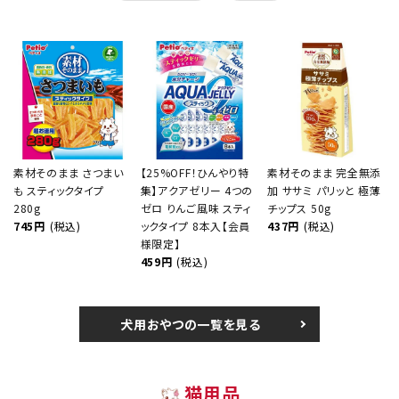
素材そのまま さつまい
【25%OFF！ひんやり特
素材そのまま 完全無添
も スティックタイプ
集】アクアゼリー 4つの
加 ササミ パリッと 極薄
280g
ゼロ りんご風味 スティ
チップス 50g
745円
(税込)
ックタイプ 8本入【会員
437円
(税込)
様限定】
459円
(税込)
犬用おやつの一覧を見る
猫用品