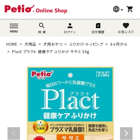
language
shopping_cart
search
wovn-lang-name
search
person
favorite
検 索
ログイン
注文履歴
お気に入り
犬用品
HOME
犬用品
犬用おやつ
ふりかけ・トッピング
6ヶ月から
猫用品
Plact プラクト 健康ケア ふりかけ ササミ 50g
うさぎ用品
ブランド別に探す
目的別に探す
SNS
ご利用案内