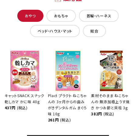
おやつ
おもちゃ
首輪・ハーネス
ベッド・ハウス・マット
総合
キャットSNACK スナック
Plact プラクト ねこちゃ
素材そのまま ねこちゃ
乾しカマ かに味 40g
んの 3ヶ月からの歯み
んの 無添加極上うす焼
437円
(税込)
がきデンタルガム まぐろ
き かつお節と貝柱 3g
味 10g
382円
(税込)
261円
(税込)