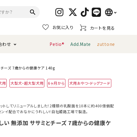
language
search
お気に入り
カートを見る
日本語
合わせ
Petio®
Add.Mate
zuttone
English
简体中文
トイレタリー・消臭剤
猫砂
ペティオ公式アプリ
お支払い方法・配送について
ーズ 7歳からの健康ケア 140g
犬用
大型犬・超大型犬用
6ヶ月から
犬用おやつ・ドッグフード
キャリーバッグ
おもちゃ
服・ウェア
首輪・ハーネス
ットしてリニューアルしました！2種類の乳酸菌を10本に約400億個配
デンタルおもちゃ
センイ配合でおなかにうれしい！自社姫路工場で製造。
しい 無添加 ササミとチーズ 7歳からの健康ケ