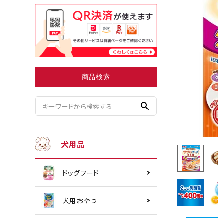
小型犬にオススメ
ダイエッ
商品検索
search
犬用品
ドッグフード
犬用おやつ