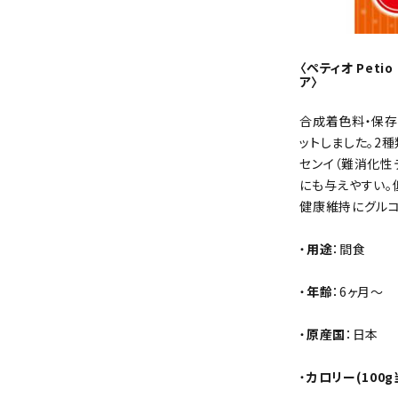
〈ペティオ Pet
ア〉
合成着色料・保存
ットしました。2
センイ（難消化性
にも与えやすい。
健康維持にグルコ
・
用途
：間食
・
年齢
：6ヶ月～
・
原産国
：日本
・
カロリー(100g