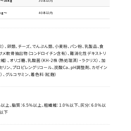
～35kg
30本以内
kg～
40本以内
ミ）、卵類、チーズ、でんぷん類、小麦粉、パン粉、乳製品、食
サメ軟骨抽出物（コンドロイチン含有）、難消化性デキストリ
維）、オリゴ糖、乳酸菌（KH-2株（熱処理済）・ラクリス）、加
セリン、プロピレングリコール、炭酸Ca、pH調整剤、カゼイン
a）、グルコサミン、着色料（紅麹）
％以上、脂質：6.5％以上、粗繊維：1.0％以下、灰分：6.0％以
％以下