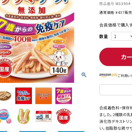
商品番号
W13934
通常価格
¥
437
販
会員価格で購入す
ト中にオススメ
まとめ買いでオトク！！
カ
ご利用い
合成着色料・保存
ました。2種類の乳
消化性デキストリ
い。低脂肪な鶏サ