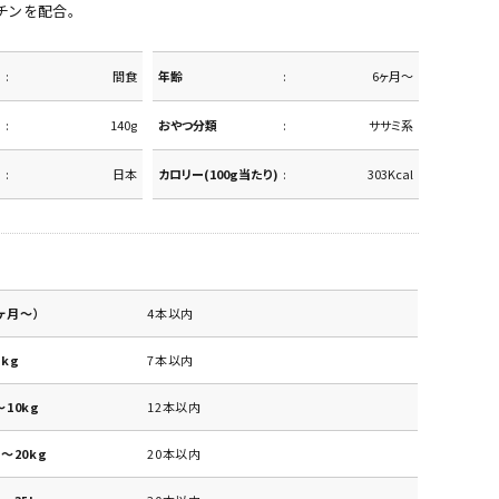
チンを配合。
間食
年齢
6ヶ月～
140g
おやつ分類
ササミ系
日本
カロリー(100g当たり)
303Kcal
ヶ月～）
4本以内
kg
7本以内
10kg
12本以内
～20kg
20本以内