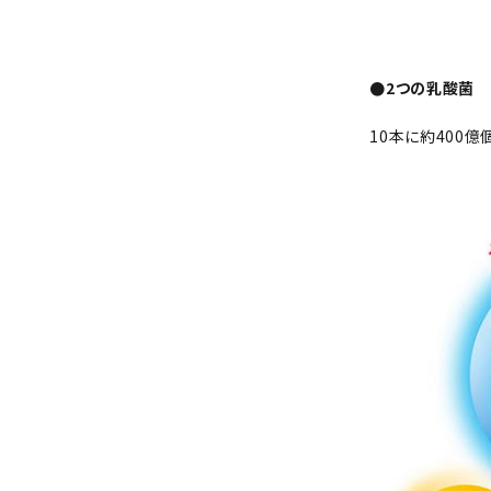
●2つの乳酸菌
10本に約400億