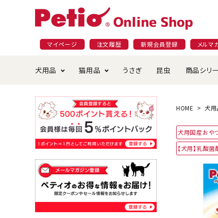
マイページ
注文履歴
新規会員登録
メルマ
犬用品
猫用品
うさぎ
昆虫
商品シリ
ドッグフード
ごはん・おやつ
プラクト
夜のお散歩特集
ショッピングガイド
おや
お手
素材
無添
会員
HOME
犬用
国産フード&おやつ特集
穀物不使
犬用国産おや
ペットシーツ
ベッド・ハウス・マット
返品・交換について
ベッ
サー
オン
【犬用】乳酸菌
おもちゃ
食器・給水器
食器
防虫
じゃらして遊ぶ
引っ張っ
首輪・ハーネス・リード
替え・交換パーツ
しつ
アパレル
またたび