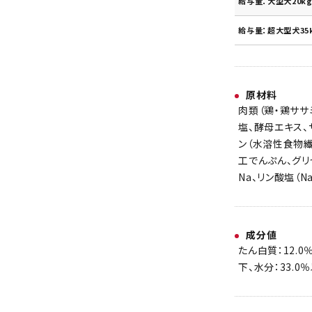
給与量：大型犬20kg
給与量：超大型犬35
原材料
肉類（鶏・鶏ササ
塩、酵母エキス、
ン（水溶性食物繊
工でんぷん、グリ
Na、リン酸塩（N
成分値
たん白質：12.0
下、水分：33.0