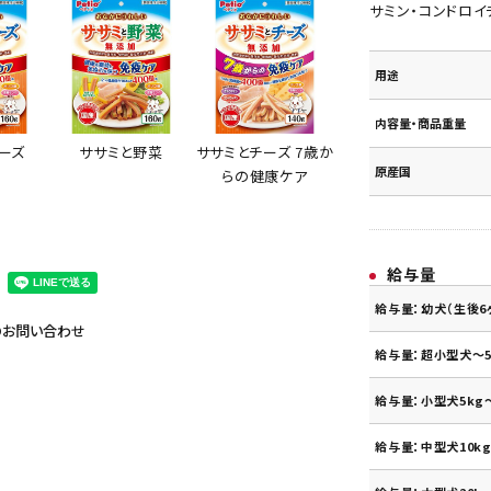
サミン・コンドロイ
用途
内容量・商品重量
ーズ
ササミと野菜
ササミとチーズ 7歳か
原産国
らの健康ケア
給与量
給与量：幼犬（生後6
のお問い合わせ
給与量：超小型犬～5
給与量：小型犬5kg～
給与量：中型犬10kg