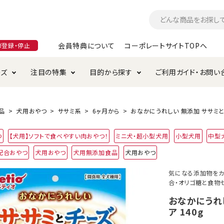
会員特典について
コーポレートサイトTOPへ
ガ登録・停止
ーズ
注目の特集
目的から探す
ご利用ガイド・お問い
つ
入れ・ケア用品
そのまま
加特集
特典について
お手入れ・ケア用品
トイレタリー・消臭剤
極上
けりぐるみ特集
ご注文方法について
品
犬用おやつ
ササミ系
6ヶ月から
おなかにうれしい 無添加 ササミとチ
用のグレインフリー
つ
【犬用】ソフトで食べやすい肉おやつ！
ミニ犬・超小型犬用
小型犬用
中型
ド・ハウス・マット
クル・ケージ・タワー
ラインショップ利用規約
サークル・ケージ
キャリーバッグ
配合おやつ
犬用おやつ
犬用無添加食品
犬用おやつ
・給水器
用品
防虫用品
服・ウェア
気になる添加物をカ
て遊ぶ
投げて遊ぶ
合・オリゴ糖と食物
け用品
替え・交換パーツ
おなかにうれ
ア 140g
・元気草
夜のお散歩