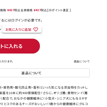
売価格
¥
437
税込
会員価格
¥
437
税込
[
20
ポイント進呈 ]
るにはログインが必要です。
ネコポス対象商品一覧
お気に入りに追加
ートに入れる
ただけます。
返品について
返品について
料・発色剤・酸化防止剤・香料といった気になる添加物をカットし
酸菌を10本に約400億個配合！さらに、オリゴ糖、食物センイ（難
ン）配合で、おなかの健康維持に！小型犬・シニア犬にも与えやす
サミとコクのあるチーズがおいしい！7歳からの健康維持にグルコ