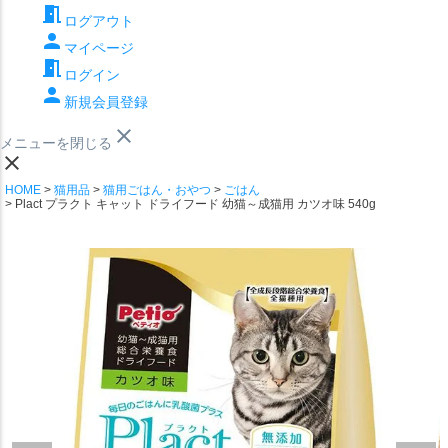
meeting_room
ログアウト
person
マイページ
meeting_room
ログイン
person
新規会員登録
close
メニューを閉じる
close
HOME
猫用品
猫用ごはん・おやつ
ごはん
Plact プラクト キャット ドライフード 幼猫～成猫用 カツオ味 540g