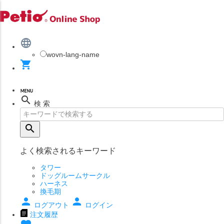
language
wovn-lang-name
shopping_cart
search
検 索
search
よく検索されるキーワード
タワー
ドッグルームサークル
ハーネス
換毛期
person
person
ログアウト
ログイン
注文履歴