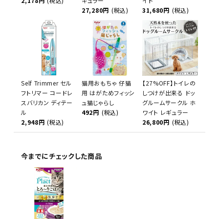
2,178円
(税込)
ギュラー
イド
27,280円
(税込)
31,680円
(税込)
Self Trimmer セル
猫用おもちゃ 仔猫
【27%OFF】トイレの
フトリマー コードレ
用 はがためフィッシ
しつけが出来る ドッ
スバリカン ディテー
ュ猫じゃらし
グルームサークル ホ
ル
492円
(税込)
ワイト レギュラー
2,948円
(税込)
26,800円
(税込)
今までにチェックした商品