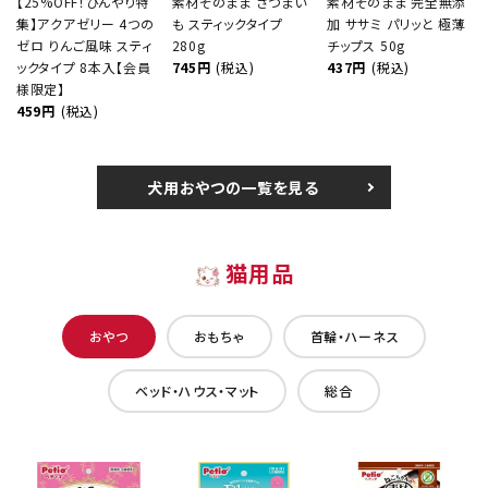
【25%OFF！ひんやり特
素材そのまま さつまい
素材そのまま 完全無添
集】アクアゼリー 4つの
も スティックタイプ
加 ササミ パリッと 極薄
ゼロ りんご風味 スティ
280g
チップス 50g
ックタイプ 8本入【会員
745円
(税込)
437円
(税込)
様限定】
459円
(税込)
犬用おやつの一覧を見る
猫用品
おやつ
おもちゃ
首輪・ハーネス
ベッド・ハウス・マット
総合