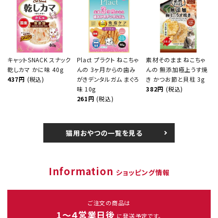
キャットSNACK スナック
Plact プラクト ねこちゃ
素材そのまま ねこちゃ
乾しカマ かに味 40g
んの 3ヶ月からの歯み
んの 無添加極上うす焼
437円
(税込)
がきデンタルガム まぐろ
き かつお節と貝柱 3g
味 10g
382円
(税込)
261円
(税込)
猫用おやつの一覧を見る
Information
ショッピング情報
ご注文の商品は
1～４営業日後
に発送予定です。