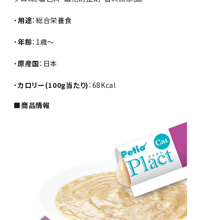
・
用途
：総合栄養食
・
年齢
：1歳～
・
原産国
：日本
・
カロリー(100g当たり)
：68Kcal
■商品情報