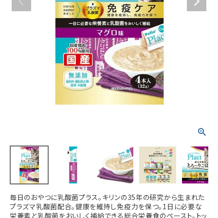
ACCOUNT MENU
ようこそ ゲスト 様
meeting_room
person
ログイン
新規会員登録
毎日のおやつに乳酸菌プラス。キリンの35年の研究から生まれた
プラズマ乳酸菌配合。健康を維持し免疫力を保つ。1日に必要な
栄養素と乳酸菌をおいしく補給できる総合栄養食のペースト。トッ