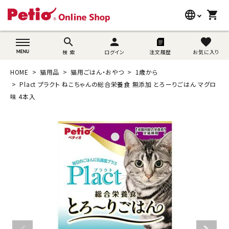
language
shopping_cart
search
wovn-lang-name
search
person
favorite
検 索
ログイン
注文履歴
お気に入り
犬用品
HOME
猫用品
猫用ごはん・おやつ
1歳から
猫用品
Plact プラクト ねこちゃんの総合栄養食 無添加 とろーりごはん マグロ
味 4本入
うさぎ用品
ブランド別に探す
目的別に探す
SNS
ご利用案内