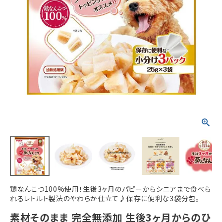
ACCOUNT MENU
ようこそ ゲスト 様
meeting_room
person
ログイン
新規会員登録
鶏なんこつ100%使用！生後3ヶ月のパピーからシニアまで食べら
れるレトルト製法のやわらか仕立て♪保存に便利な3袋分包。
素材そのまま 完全無添加 生後3ヶ月からのひ