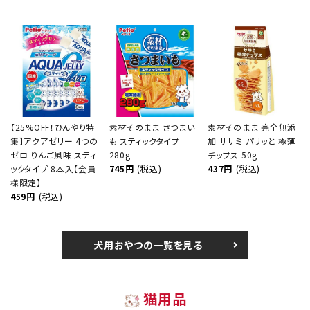
【25%OFF！ひんやり特
素材そのまま さつまい
素材そのまま 完全無添
集】アクアゼリー 4つの
も スティックタイプ
加 ササミ パリッと 極薄
ゼロ りんご風味 スティ
280g
チップス 50g
ックタイプ 8本入【会員
745円
(税込)
437円
(税込)
様限定】
459円
(税込)
犬用おやつの一覧を見る
猫用品