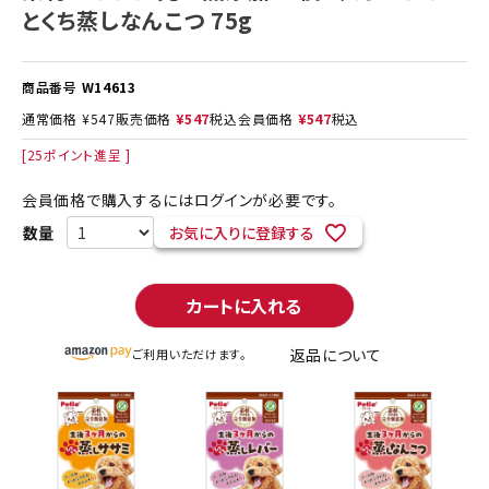
とくち蒸しなんこつ 75g
商品番号
W14613
通常価格
¥
547
販売価格
¥
547
税込
会員価格
¥
547
税込
[
25
ポイント進呈 ]
会員価格で購入するにはログインが必要です。
お気に入りに登録する
カートに入れる
返品について
ご利用いただけます。