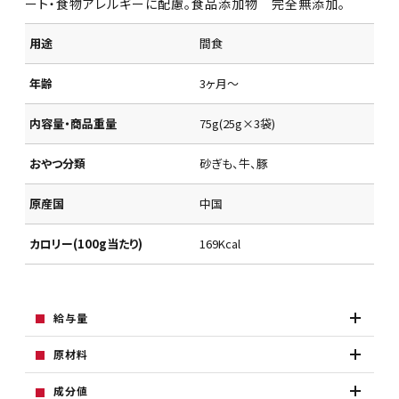
ート・食物アレルギーに配慮。食品添加物 完全無添加。
用途
間食
年齢
3ヶ月～
内容量・商品重量
75g(25g×3袋)
おやつ分類
砂ぎも、牛、豚
原産国
中国
カロリー(100g当たり)
169Kcal
給与量
原材料
成分値