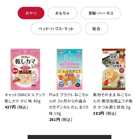
おやつ
おもちゃ
首輪・ハーネス
ベッド・ハウス・マット
総合
キャットSNACK スナック
Plact プラクト ねこちゃ
素材そのまま ねこちゃ
乾しカマ かに味 40g
んの 3ヶ月からの歯み
んの 無添加極上うす焼
437円
(税込)
がきデンタルガム まぐろ
き かつお節と貝柱 3g
味 10g
382円
(税込)
261円
(税込)