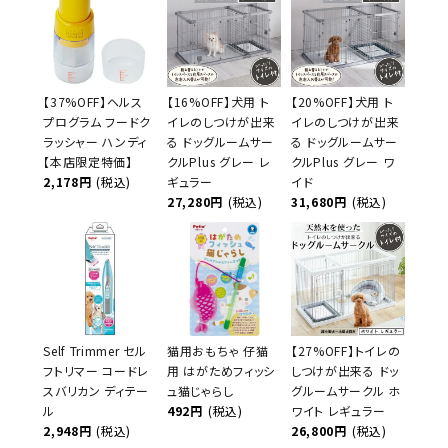
【37%OFF】ヘルス
【16%OFF】犬用 ト
【20%OFF】犬用 ト
プログラム フードク
イレのしつけが出来
イレのしつけが出来
ラッシャー ハンディ
る ドッグルームサー
る ドッグルームサー
【本店限定特価】
クルPlus グレー レ
クルPlus グレー ワ
2,178円
(税込)
ギュラー
イド
27,280円
(税込)
31,680円
(税込)
Self Trimmer セル
猫用おもちゃ 仔猫
【27%OFF】トイレの
フトリマー コードレ
用 はがためフィッシ
しつけが出来る ドッ
スバリカン ディテー
ュ猫じゃらし
グルームサークル ホ
ル
492円
(税込)
ワイト レギュラー
2,948円
(税込)
26,800円
(税込)