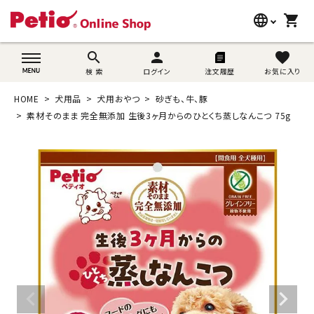
language
shopping_cart
search
wovn-lang-name
search
person
favorite
検 索
ログイン
注文履歴
お気に入り
犬用品
HOME
犬用品
犬用おやつ
砂ぎも、牛、豚
猫用品
素材そのまま 完全無添加 生後3ヶ月からのひとくち蒸しなんこつ 75g
うさぎ用品
ブランド別に探す
目的別に探す
SNS
ご利用案内