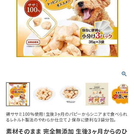
ACCOUNT MENU
ようこそ ゲスト 様
meeting_room
person
ログイン
新規会員登録
鶏ササミ100%使用！生後3ヶ月のパピーからシニアまで食べられ
るレトルト製法のやわらか仕立て♪保存に便利な3袋分包。
素材そのまま 完全無添加 生後3ヶ月からのひ