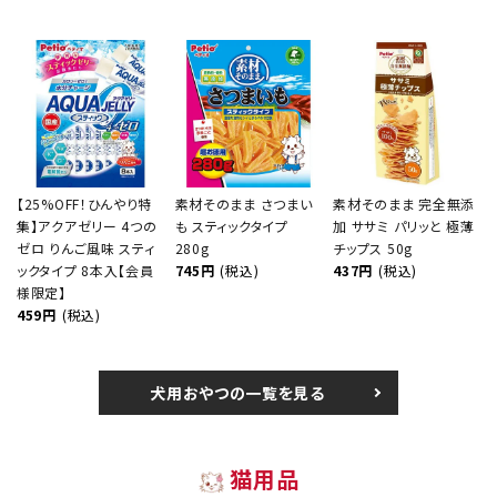
【25%OFF！ひんやり特
素材そのまま さつまい
素材そのまま 完全無添
集】アクアゼリー 4つの
も スティックタイプ
加 ササミ パリッと 極薄
ゼロ りんご風味 スティ
280g
チップス 50g
ックタイプ 8本入【会員
745円
(税込)
437円
(税込)
様限定】
459円
(税込)
犬用おやつの一覧を見る
猫用品