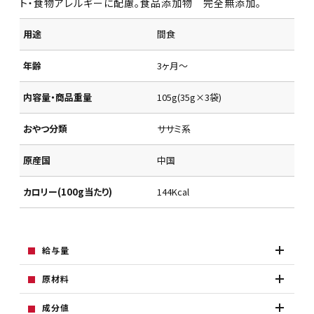
ト・食物アレルギーに配慮。食品添加物 完全無添加。
用途
間食
年齢
3ヶ月～
内容量・商品重量
105g(35g×3袋)
おやつ分類
ササミ系
原産国
中国
カロリー(100g当たり)
144Kcal
給与量
原材料
成分値