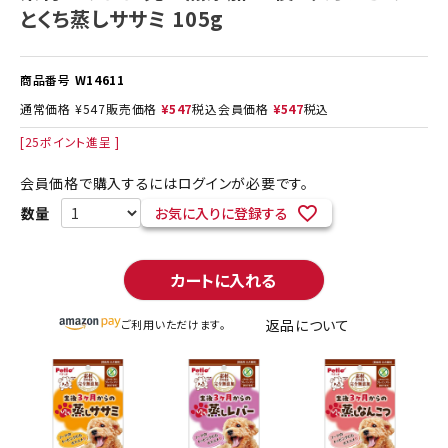
とくち蒸しササミ 105g
商品番号
W14611
通常価格
¥
547
販売価格
¥
547
税込
会員価格
¥
547
税込
[
25
ポイント進呈 ]
会員価格で購入するにはログインが必要です。
お気に入りに登録する
カートに入れる
返品について
ご利用いただけます。