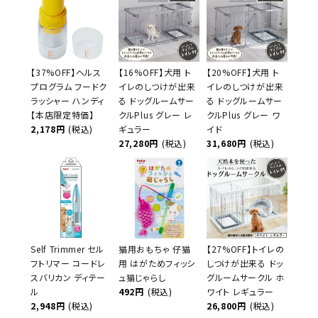
【37%OFF】ヘルス
【16%OFF】犬用 ト
【20%OFF】犬用 ト
プログラム フードク
イレのしつけが出来
イレのしつけが出来
ラッシャー ハンディ
る ドッグルームサー
る ドッグルームサー
【本店限定特価】
クルPlus グレー レ
クルPlus グレー ワ
2,178円
(税込)
ギュラー
イド
27,280円
(税込)
31,680円
(税込)
Self Trimmer セル
猫用おもちゃ 仔猫
【27%OFF】トイレの
フトリマー コードレ
用 はがためフィッシ
しつけが出来る ドッ
スバリカン ディテー
ュ猫じゃらし
グルームサークル ホ
ル
492円
(税込)
ワイト レギュラー
2,948円
(税込)
26,800円
(税込)