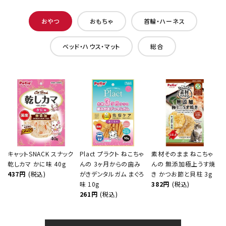
おやつ
おもちゃ
首輪・ハーネス
ベッド・ハウス・マット
総合
キャットSNACK スナック
Plact プラクト ねこちゃ
素材そのまま ねこちゃ
乾しカマ かに味 40g
んの 3ヶ月からの歯み
んの 無添加極上うす焼
437円
(税込)
がきデンタルガム まぐろ
き かつお節と貝柱 3g
味 10g
382円
(税込)
261円
(税込)