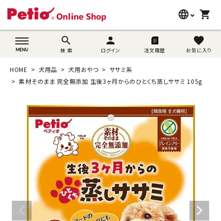
language
shopping_cart
search
wovn-lang-name
search
person
favorite
検 索
ログイン
注文履歴
お気に入り
犬用品
HOME
犬用品
犬用おやつ
ササミ系
猫用品
素材そのまま 完全無添加 生後3ヶ月からのひとくち蒸しササミ 105g
うさぎ用品
ブランド別に探す
目的別に探す
SNS
ご利用案内