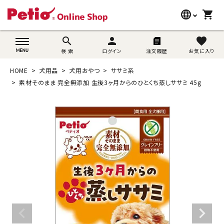
language
shopping_cart
search
wovn-lang-name
search
person
favorite
検 索
ログイン
注文履歴
お気に入り
犬用品
HOME
犬用品
犬用おやつ
ササミ系
猫用品
素材そのまま 完全無添加 生後3ヶ月からのひとくち蒸しササミ 45g
うさぎ用品
ブランド別に探す
目的別に探す
SNS
ご利用案内