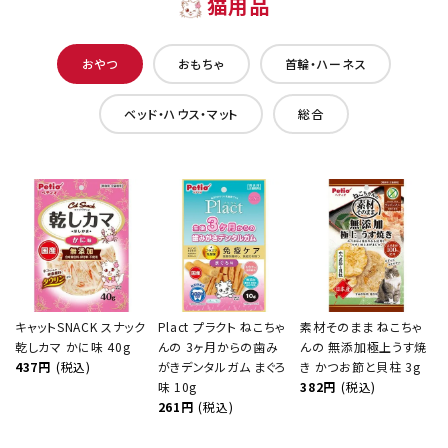
猫用品
おやつ
おもちゃ
首輪・ハーネス
ベッド・ハウス・マット
総合
キャットSNACK スナック
Plact プラクト ねこちゃ
素材そのまま ねこちゃ
乾しカマ かに味 40g
んの 3ヶ月からの歯み
んの 無添加極上うす焼
437円
(税込)
がきデンタルガム まぐろ
き かつお節と貝柱 3g
味 10g
382円
(税込)
261円
(税込)