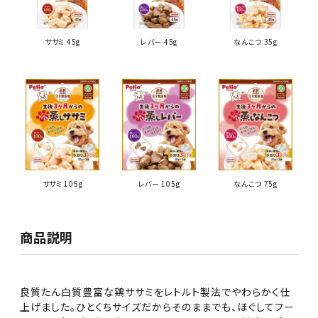
ササミ 45g
レバー 45g
なんこつ 35g
ササミ 105g
レバー 105g
なんこつ 75g
商品説明
良質たん白質豊富な鶏ササミをレトルト製法でやわらかく仕
上げました。ひとくちサイズだからそのままでも、ほぐしてフー