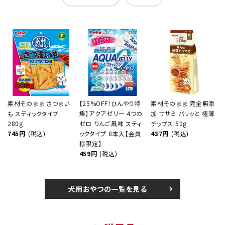
素材そのまま さつまい
【25%OFF！ひんやり特
素材そのまま 完全無添
も スティックタイプ
集】アクアゼリー 4つの
加 ササミ パリッと 極薄
280g
ゼロ りんご風味 スティ
チップス 50g
745円
(税込)
ックタイプ 8本入【会員
437円
(税込)
様限定】
459円
(税込)
犬用おやつの一覧を見る