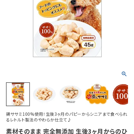
ACCOUNT MENU
ようこそ ゲスト 様
meeting_room
person
ログイン
新規会員登録
鶏ササミ100%使用！生後3ヶ月のパピーからシニアまで食べられ
るレトルト製法のやわらか仕立て♪
素材そのまま 完全無添加 生後3ヶ月からのひ