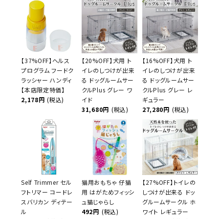
【37%OFF】ヘルス
【20%OFF】犬用 ト
【16%OFF】犬用 ト
プログラム フードク
イレのしつけが出来
イレのしつけが出来
ラッシャー ハンディ
る ドッグルームサー
る ドッグルームサー
【本店限定特価】
クルPlus グレー ワ
クルPlus グレー レ
2,178円
(税込)
イド
ギュラー
31,680円
(税込)
27,280円
(税込)
Self Trimmer セル
猫用おもちゃ 仔猫
【27%OFF】トイレの
フトリマー コードレ
用 はがためフィッシ
しつけが出来る ドッ
スバリカン ディテー
ュ猫じゃらし
グルームサークル ホ
ル
492円
(税込)
ワイト レギュラー