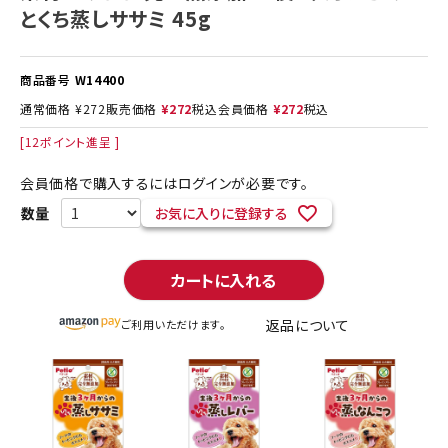
とくち蒸しササミ 45g
商品番号
W14400
通常価格
¥
272
販売価格
¥
272
税込
会員価格
¥
272
税込
[
12
ポイント進呈 ]
会員価格で購入するにはログインが必要です。
お気に入りに登録する
カートに入れる
返品について
ご利用いただけます。