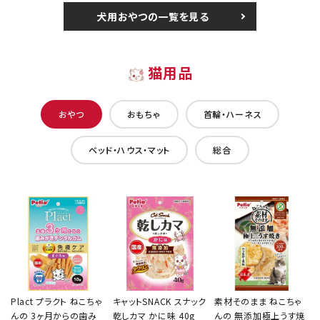
犬用おやつの一覧を見る
猫用品
おやつ
おもちゃ
首輪・ハーネス
ベッド・ハウス・マット
総合
Plact プラクト ねこちゃ
キャットSNACK スナック
素材そのまま ねこちゃ
んの 3ヶ月からの歯み
乾しカマ かに味 40g
んの 無添加極上うす焼