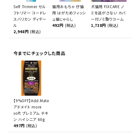
Self Trimmer セル
猫用おもちゃ 仔猫
犬猫用 FIXCARE ノ
フトリマー コードレ
用 はがためフィッシ
ミを逃がさない カバ
スバリカン ディテー
ュ猫じゃらし
ー付ノミ取りコーム
ル
492円
(税込)
1,738円
(税込)
2,948円
(税込)
今までにチェックした商品
【9%OFF】Add.Mate
アドメイト more
soft プレミアム チキ
ン ハイシニア 60g
497円
(税込)