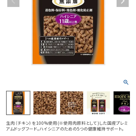
ACCOUNT MENU
ようこそ ゲスト 様
meeting_room
person
ログイン
新規会員登録
生肉（チキン）を100%使用(※使用肉原料として)した国産プレミ
アムドッグフード。ハイシニアのための5つの健康維持サポート。