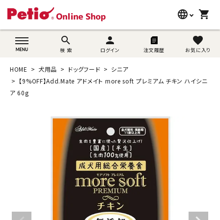
language
shopping_cart
search
wovn-lang-name
search
person
favorite
検 索
ログイン
注文履歴
お気に入り
犬用品
HOME
犬用品
ドッグフード
シニア
猫用品
【9%OFF】Add.Mate アドメイト more soft プレミアム チキン ハイシニ
ア 60g
うさぎ用品
ブランド別に探す
目的別に探す
SNS
ご利用案内