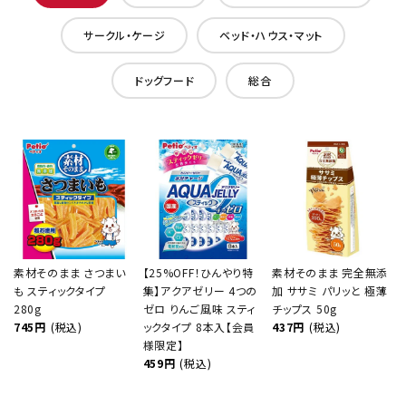
サークル・ケージ
ベッド・ハウス・マット
ドッグフード
総合
素材そのまま さつまい
【25%OFF！ひんやり特
素材そのまま 完全無添
も スティックタイプ
集】アクアゼリー 4つの
加 ササミ パリッと 極薄
280g
ゼロ りんご風味 スティ
チップス 50g
745円
(税込)
ックタイプ 8本入【会員
437円
(税込)
様限定】
459円
(税込)