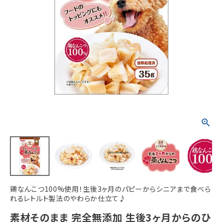
ACCOUNT MENU
ようこそ ゲスト 様
meeting_room
person
ログイン
新規会員登録
鶏なんこつ100%使用！生後3ヶ月のパピーからシニアまで食べら
れるレトルト製法のやわらか仕立て♪
素材そのまま 完全無添加 生後3ヶ月からのひ