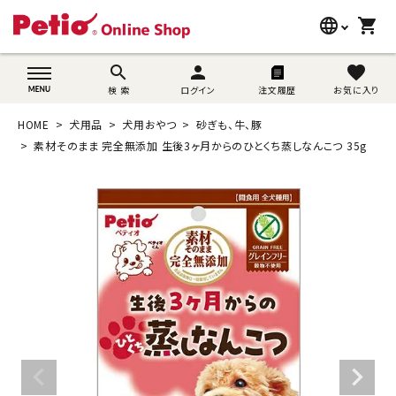
language
shopping_cart
search
wovn-lang-name
search
person
favorite
検 索
ログイン
注文履歴
お気に入り
犬用品
HOME
犬用品
犬用おやつ
砂ぎも、牛、豚
猫用品
素材そのまま 完全無添加 生後3ヶ月からのひとくち蒸しなんこつ 35g
うさぎ用品
ブランド別に探す
目的別に探す
SNS
ご利用案内