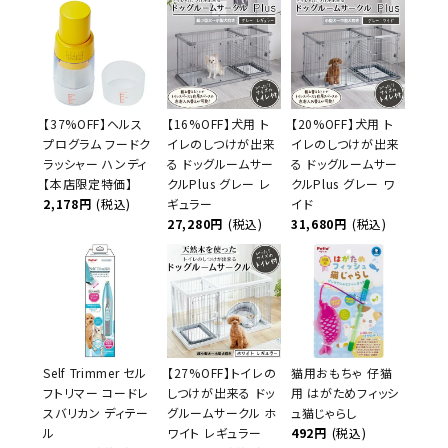
【37%OFF】ヘルス
【16%OFF】犬用 ト
【20%OFF】犬用 ト
プログラム フードク
イレのしつけが出来
イレのしつけが出来
ラッシャー ハンディ
る ドッグルームサー
る ドッグルームサー
【本店限定特価】
クルPlus グレー レ
クルPlus グレー ワ
2,178円
(税込)
ギュラー
イド
27,280円
(税込)
31,680円
(税込)
Self Trimmer セル
【27%OFF】トイレの
猫用おもちゃ 仔猫
フトリマー コードレ
しつけが出来る ドッ
用 はがためフィッシ
スバリカン ディテー
グルームサークル ホ
ュ猫じゃらし
ル
ワイト レギュラー
492円
(税込)