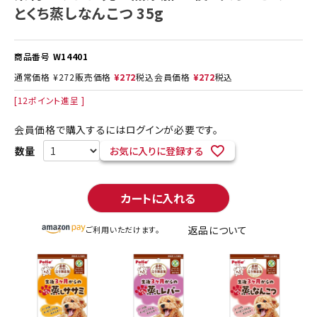
とくち蒸しなんこつ 35g
商品番号
W14401
通常価格
¥
272
販売価格
¥
272
税込
会員価格
¥
272
税込
[
12
ポイント進呈 ]
会員価格で購入するにはログインが必要です。
お気に入りに登録する
カートに入れる
返品について
ご利用いただけます。