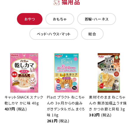
猫用品
おやつ
おもちゃ
首輪・ハーネス
ベッド・ハウス・マット
総合
キャットSNACK スナック
Plact プラクト ねこちゃ
素材そのまま ねこちゃ
乾しカマ かに味 40g
んの 3ヶ月からの歯み
んの 無添加極上うす焼
437円
(税込)
がきデンタルガム まぐろ
き かつお節と貝柱 3g
味 10g
382円
(税込)
261円
(税込)