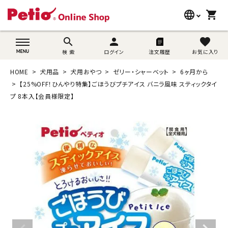
language
shopping_cart
search
wovn-lang-name
search
person
favorite
検 索
ログイン
注文履歴
お気に入り
犬用品
HOME
犬用品
犬用おやつ
ゼリー・シャーベット
6ヶ月から
猫用品
【25%OFF！ひんやり特集】ごほうびプチアイス バニラ風味 スティックタイ
プ 8本入【会員様限定】
うさぎ用品
ブランド別に探す
目的別に探す
SNS
ご利用案内