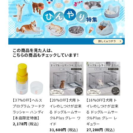
この商品を見た人は、
こちらの商品もチェックしています！
【37%OFF】ヘルス
【20%OFF】犬用 ト
【16%OFF】犬用 ト
プログラム フードク
イレのしつけが出来
イレのしつけが出来
ラッシャー ハンディ
る ドッグルームサー
る ドッグルームサー
【本店限定特価】
クルPlus グレー ワ
クルPlus グレー レ
2,178円
(税込)
イド
ギュラー
31,680円
(税込)
27,280円
(税込)