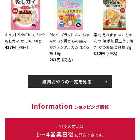
キャットSNACK スナック
Plact プラクト ねこちゃ
素材そのまま ねこちゃ
乾しカマ かに味 40g
んの 3ヶ月からの歯み
んの 無添加極上うす焼
437円
(税込)
がきデンタルガム まぐろ
き かつお節と貝柱 3g
味 10g
382円
(税込)
261円
(税込)
猫用おやつの一覧を見る
Information
ショッピング情報
ご注文の商品は
1～４営業日後
に発送予定です。