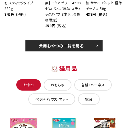
も スティックタイプ
集】アクアゼリー 4つの
加 ササミ パリッと 極薄
280g
ゼロ りんご風味 スティ
チップス 50g
745円
(税込)
ックタイプ 8本入【会員
437円
(税込)
様限定】
459円
(税込)
犬用おやつの一覧を見る
猫用品
おやつ
おもちゃ
首輪・ハーネス
ベッド・ハウス・マット
総合