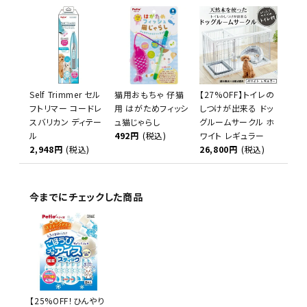
Self Trimmer セル
猫用おもちゃ 仔猫
【27%OFF】トイレの
フトリマー コードレ
用 はがためフィッシ
しつけが出来る ドッ
スバリカン ディテー
ュ猫じゃらし
グルームサークル ホ
ル
492円
(税込)
ワイト レギュラー
2,948円
(税込)
26,800円
(税込)
今までにチェックした商品
【25%OFF！ひんやり