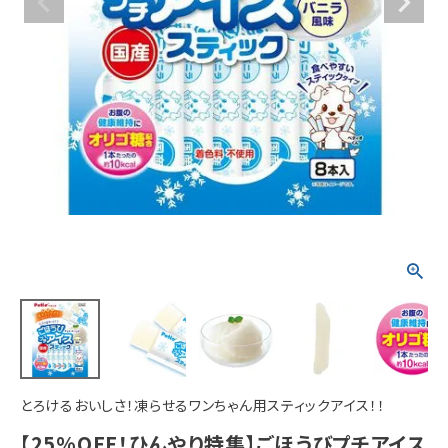
ACCOUNT MENU
ようこそ ゲスト 様
meeting_room
person
ログイン
新規会員登録
とろけるおいしさ！凍らせるワンちゃん用スティックアイス！！
【25%OFF！ひんやり特集】ごほうびプチアイス