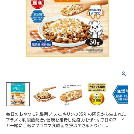
ACCOUNT MENU
ようこそ ゲスト 様
meeting_room
person
ログイン
新規会員登録
毎日のおやつに乳酸菌プラス。キリンの35年の研究から生まれた
プラズマ乳酸菌配合。健康を維持し免疫力を保つ。毎日のフード
と一緒に手軽にプラズマ乳酸菌を摂取できるふりかけ。