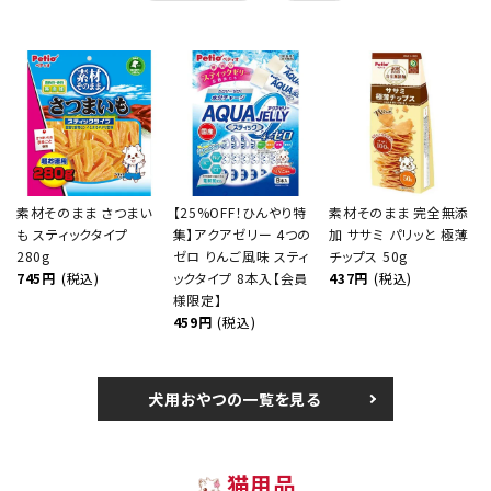
素材そのまま さつまい
【25%OFF！ひんやり特
素材そのまま 完全無添
も スティックタイプ
集】アクアゼリー 4つの
加 ササミ パリッと 極薄
280g
ゼロ りんご風味 スティ
チップス 50g
745円
(税込)
ックタイプ 8本入【会員
437円
(税込)
様限定】
459円
(税込)
犬用おやつの一覧を見る
猫用品