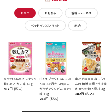
おやつ
おもちゃ
首輪・ハーネス
ベッド・ハウス・マット
総合
キャットSNACK スナック
Plact プラクト ねこちゃ
素材そのまま ねこちゃ
乾しカマ かに味 40g
んの 3ヶ月からの歯み
んの 無添加極上うす焼
437円
(税込)
がきデンタルガム まぐろ
き かつお節と貝柱 3g
味 10g
382円
(税込)
261円
(税込)