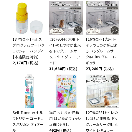
【37%OFF】ヘルス
【20%OFF】犬用 ト
【16%OFF】犬用 ト
プログラム フードク
イレのしつけが出来
イレのしつけが出来
ラッシャー ハンディ
る ドッグルームサー
る ドッグルームサー
【本店限定特価】
クルPlus グレー ワ
クルPlus グレー レ
2,178円
(税込)
イド
ギュラー
31,680円
(税込)
27,280円
(税込)
Self Trimmer セル
猫用おもちゃ 仔猫
【27%OFF】トイレの
フトリマー コードレ
用 はがためフィッシ
しつけが出来る ドッ
スバリカン ディテー
ュ猫じゃらし
グルームサークル ホ
ル
492円
(税込)
ワイト レギュラー