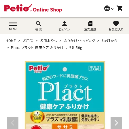
language
shopping_cart
search
wovn-lang-name
search
person
favorite
検 索
ログイン
注文履歴
お気に入り
犬用品
HOME
犬用品
犬用おやつ
ふりかけ・トッピング
6ヶ月から
猫用品
Plact プラクト 健康ケア ふりかけ ササミ 50g
うさぎ用品
ブランド別に探す
目的別に探す
SNS
ご利用案内