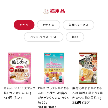
猫用品
おやつ
おもちゃ
首輪・ハーネス
ベッド・ハウス・マット
総合
キャットSNACK スナック
Plact プラクト ねこちゃ
素材そのまま ねこちゃ
乾しカマ かに味 40g
んの 3ヶ月からの歯み
んの 無添加極上うす焼
437円
(税込)
がきデンタルガム まぐろ
き かつお節と貝柱 3g
味 10g
382円
(税込)
261円
(税込)