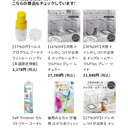
こちらの商品もチェックしています！
【37%OFF】ヘルス
【16%OFF】犬用 ト
【20%OFF】犬用 ト
プログラム フードク
イレのしつけが出来
イレのしつけが出来
ラッシャー ハンディ
る ドッグルームサー
る ドッグルームサー
【本店限定特価】
クルPlus グレー レ
クルPlus グレー ワ
2,178円
(税込)
ギュラー
イド
27,280円
(税込)
31,680円
(税込)
Self Trimmer セル
猫用おもちゃ 仔猫
【27%OFF】トイレの
フトリマー コードレ
用 はがためフィッシ
しつけが出来る ドッ