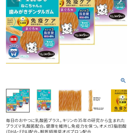
ACCOUNT MENU
ようこそ ゲスト 様
meeting_room
person
ログイン
新規会員登録
毎日のおやつに乳酸菌プラス。キリンの35年の研究から生まれた
プラズマ乳酸菌配合。健康を維持し免疫力を保つ。オメガ3脂肪酸
(DHA・EPA)配合。獣医師推奨オボプロン配合