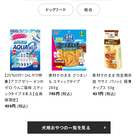
ドッグフード
総合
【25%OFF！ひんやり特
素材そのまま さつまい
素材そのまま 完全無添
集】アクアゼリー 4つの
も スティックタイプ
加 ササミ パリッと 極薄
ゼロ りんご風味 スティ
280g
チップス 50g
ックタイプ 8本入【会員
745円
(税込)
437円
(税込)
様限定】
459円
(税込)
犬用おやつの一覧を見る