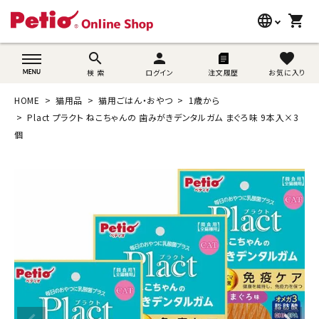
language
shopping_cart
search
wovn-lang-name
search
person
favorite
検 索
ログイン
注文履歴
お気に入り
犬用品
HOME
猫用品
猫用ごはん・おやつ
1歳から
猫用品
Plact プラクト ねこちゃんの 歯みがきデンタルガム まぐろ味 9本入×3
個
うさぎ用品
ブランド別に探す
目的別に探す
SNS
ご利用案内