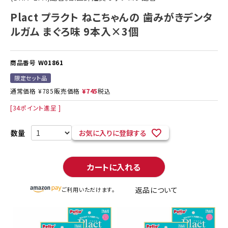
Plact プラクト ねこちゃんの 歯みがきデンタ
ルガム まぐろ味 9本入×3個
商品番号
W01861
限定セット品
通常価格
¥
785
販売価格
¥
745
税込
[
34
ポイント進呈 ]
お気に入りに登録する
カートに入れる
返品について
ご利用いただけます。