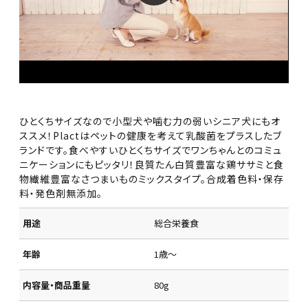
ひとくちサイズなので小型犬や噛む力の弱いシニア犬にもオ
ススメ！Plactはペットの健康を考えて乳酸菌をプラスしたブ
ランドです。食べやすいひとくちサイズでワンちゃんとのコミュ
ニケーションにもピッタリ！良質たん白質豊富な鶏ササミと食
物繊維豊富なさつまいものミックスタイプ。合成着色料・保存
料・発色剤無添加。
用途
総合栄養食
年齢
1歳～
内容量・商品重量
80g