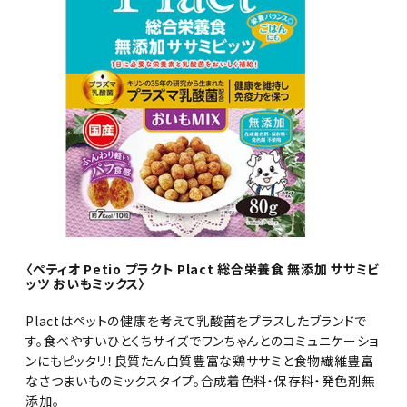
〈ペティオ Petio プラクト Plact 総合栄養食 無添加 ササミビ
ッツ おいもミックス〉
Plactはペットの健康を考えて乳酸菌をプラスしたブランドで
す。食べやすいひとくちサイズでワンちゃんとのコミュニケーショ
ンにもピッタリ！良質たん白質豊富な鶏ササミと食物繊維豊富
なさつまいものミックスタイプ。合成着色料・保存料・発色剤無
添加。