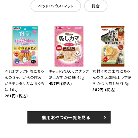
ベッド・ハウス・マット
総合
Plact プラクト ねこちゃ
キャットSNACK スナック
素材そのまま ねこちゃ
んの 3ヶ月からの歯み
乾しカマ かに味 40g
んの 無添加極上うす焼
がきデンタルガム まぐろ
437円
(税込)
き かつお節と貝柱 3g
味 10g
382円
(税込)
261円
(税込)
猫用おやつの一覧を見る