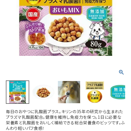
ACCOUNT MENU
ようこそ ゲスト 様
meeting_room
person
ログイン
新規会員登録
毎日のおやつに乳酸菌プラス。キリンの35年の研究から生まれた
プラズマ乳酸菌配合。健康を維持し免疫力を保つ。1日に必要な
栄養素と乳酸菌をおいしく補給できる総合栄養食のビッツです。ふ
んわり軽いパフ食感！