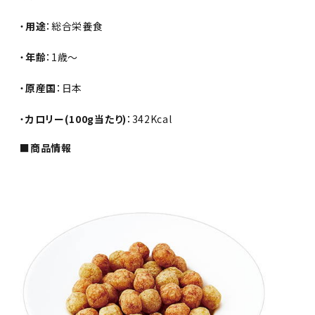
・
用途
：総合栄養食
・
年齢
：1歳～
・
原産国
：日本
・
カロリー(100g当たり)
：342Kcal
■商品情報