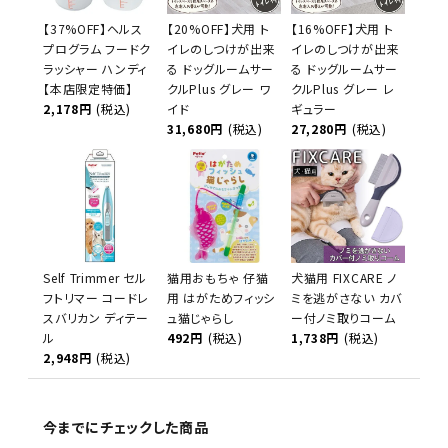
【37%OFF】ヘルス
【20%OFF】犬用 ト
【16%OFF】犬用 ト
プログラム フードク
イレのしつけが出来
イレのしつけが出来
ラッシャー ハンディ
る ドッグルームサー
る ドッグルームサー
【本店限定特価】
クルPlus グレー ワ
クルPlus グレー レ
2,178円
(税込)
イド
ギュラー
31,680円
(税込)
27,280円
(税込)
Self Trimmer セル
猫用おもちゃ 仔猫
犬猫用 FIXCARE ノ
フトリマー コードレ
用 はがためフィッシ
ミを逃がさない カバ
スバリカン ディテー
ュ猫じゃらし
ー付ノミ取りコーム
ル
492円
(税込)
1,738円
(税込)
2,948円
(税込)
今までにチェックした商品