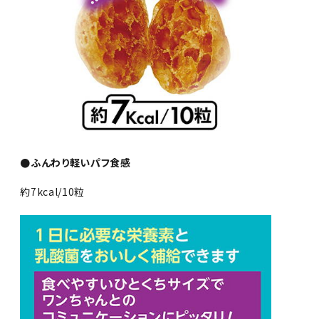
●ふんわり軽いパフ食感
約7kcal/10粒