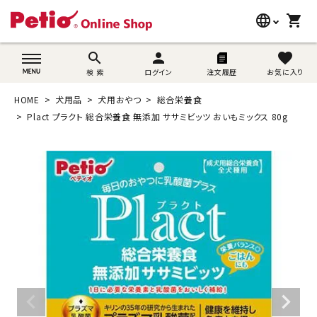
language
shopping_cart
search
wovn-lang-name
search
person
favorite
検 索
ログイン
注文履歴
お気に入り
犬用品
HOME
犬用品
犬用おやつ
総合栄養食
猫用品
Plact プラクト 総合栄養食 無添加 ササミビッツ おいもミックス 80g
うさぎ用品
ブランド別に探す
目的別に探す
SNS
ご利用案内