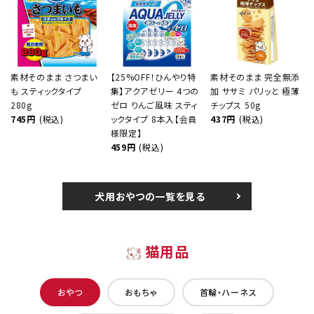
素材そのまま さつまい
【25%OFF！ひんやり特
素材そのまま 完全無添
も スティックタイプ
集】アクアゼリー 4つの
加 ササミ パリッと 極薄
280g
ゼロ りんご風味 スティ
チップス 50g
745円
(税込)
ックタイプ 8本入【会員
437円
(税込)
様限定】
459円
(税込)
犬用おやつの一覧を見る
猫用品
おやつ
おもちゃ
首輪・ハーネス