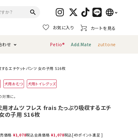
language
search
お気に入り
カートを見る
日本語
合わせ
Petio®
Add.Mate
zuttone
English
简体中文
トイレタリー・消臭剤
猫砂
ペティオ公式アプリ
お支払い方法・配送について
り吸収するエチケットパンツ 女の子用 S16枚
犬用おむつ
犬用トイレグッズ
キャリーバッグ
おもちゃ
の対策に。
服・ウェア
首輪・ハーネス
】犬用オムツ フレス frais たっぷり吸収するエチ
デンタルおもちゃ
女の子用 S16枚
売価格
¥
1,078
税込
会員価格
¥
1,078
税込
[
49
ポイント進呈 ]