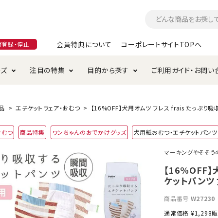
会員特典について
コーポレートサイトTOPへ
ガ登録・停止
ーズ
注目の特集
目的から探す
ご利用ガイド・お問い
つ
入れ・ケア用品
そのまま
加特集
特典について
お手入れ・ケア用品
トイレタリー・消臭剤
極上
けりぐるみ特集
ご注文方法について
品
エチケットウェア・おむつ
【16%OFF】犬用オムツ フレス frais たっぷ
用のグレインフリー
おむつ
商品特集
ワンちゃんのおでかけグッズ
犬用紙おむつ・エチケットパンツ
ド・ハウス・マット
クル・ケージ・タワー
ラインショップ利用規約
サークル・ケージ
キャリーバッグ
マーキングやそそう
・給水器
用品
防虫用品
服・ウェア
【16%OFF
て遊ぶ
投げて遊ぶ
ケットパンツ 
け用品
替え・交換パーツ
商品番号
W27230
通常価格
¥
1,298
販
・元気草
夜のお散歩