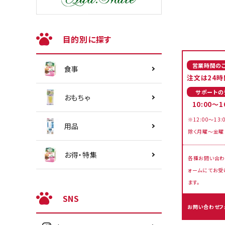
目的別に探す
営業時間の
食事
注文は24時
サポートの
おもちゃ
10:00～1
※12:00～13:
用品
除く月曜～金曜
お得・特集
各種お問い合わ
ォームにてお受
ます。
SNS
お問い合わせフ