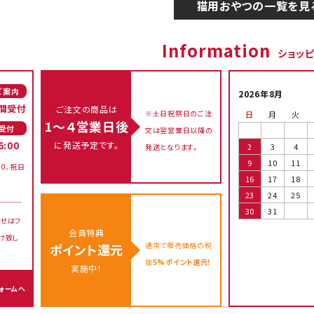
猫用おやつの一覧を見
Information
ショッ
ご案内
2026年8月
間受付
ご注文の商品は
※土日祝祭日のご注
日
月
火
1～４営業日後
受付
文は翌営業日以降の
に発送予定です。
6:00
2
3
4
発送となります。
9
10
11
00、祝日
16
17
18
23
24
25
30
31
せはフ
会員特典
け致し
通常で販売価格の税
ポイント還元
抜
5%ポイント還元！
実施中！
ォームへ