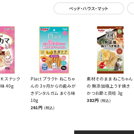
ベッド・ハウス・マット
CK スナック
Plact プラクト ねこちゃ
素材そのまま ねこちゃん
味 40g
んの 3ヶ月からの歯みが
の 無添加極上うす焼き
きデンタルガム まぐろ味
かつお節と貝柱 3g
10g
382円
(税込)
261円
(税込)