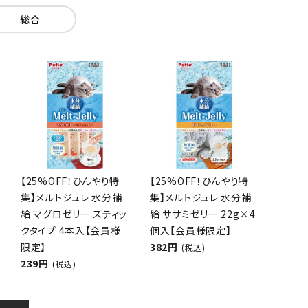
総合
【25%OFF！ひんやり特
【25%OFF！ひんやり特
集】メルトジュレ 水分補
集】メルトジュレ 水分補
給 マグロゼリー スティッ
給 ササミゼリー 22g×4
クタイプ 4本入【会員様
個入【会員様限定】
限定】
382円
(税込)
239円
(税込)