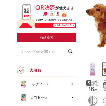
小型犬にオススメ
ダイエッ
商品検索
search
犬用品
ドッグフード
犬用おやつ