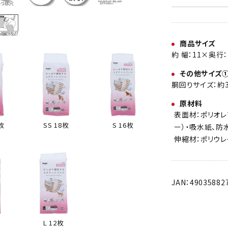
商品サイズ
約 幅：11×奥行：
その他サイズ
胴回りサイズ：約3
原材料
表面材：ポリオレ
0枚
SS 18枚
S 16枚
ー）・吸水紙、防
伸縮材：ポリウレ
JAN：49035882
L 12枚