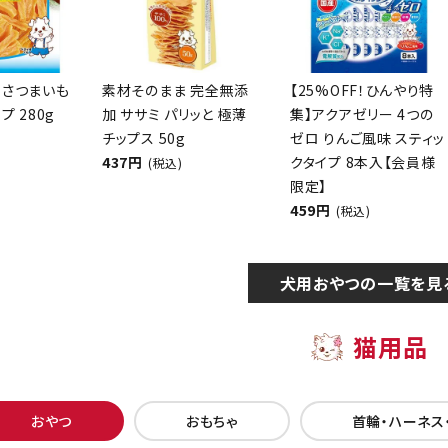
 さつまいも
素材そのまま 完全無添
【25%OFF！ひんやり特
プ 280g
加 ササミ パリッと 極薄
集】アクアゼリー 4つの
チップス 50g
ゼロ りんご風味 スティッ
437円
クタイプ 8本入【会員様
(税込)
限定】
459円
(税込)
犬用おやつの一覧を見
猫用品
おやつ
おもちゃ
首輪・ハーネス