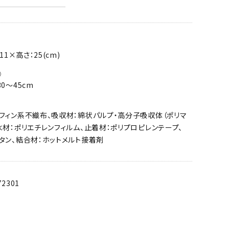
11×高さ：25(cm)
①
0～45cm
フィン系不織布、吸収材：綿状パルプ・高分子吸収体（ポリマ
水材：ポリエチレンフィルム、止着材：ポリプロピレンテープ、
タン、結合材：ホットメルト接着剤
72301