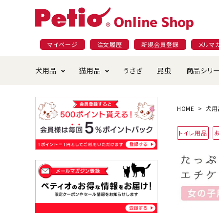
マイページ
注文履歴
新規会員登録
メルマ
犬用品
猫用品
うさぎ
昆虫
商品シリ
ドッグフード
ごはん・おやつ
プラクト
夜のお散歩特集
ショッピングガイド
おや
お手
素材
無添
会員
HOME
犬用
国産フード&おやつ特集
穀物不使
トイレ用品
ペットシーツ
ベッド・ハウス・マット
返品・交換について
ベッ
サー
オン
おもちゃ
食器・給水器
食器
防虫
じゃらして遊ぶ
引っ張っ
首輪・ハーネス・リード
替え・交換パーツ
しつ
アパレル
またたび