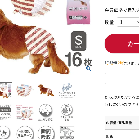
会員価格で購入す
ト中にオススメ
まとめ買いでオトク！！
カ
ご利用い
たっぷり吸収する
もしにくいのでさら
内容量・商品重量
対象