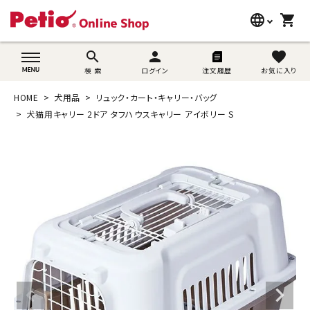
language
shopping_cart
search
wovn-lang-name
search
person
favorite
検 索
ログイン
注文履歴
お気に入り
犬用品
HOME
犬用品
リュック・カート・キャリー・バッグ
猫用品
犬猫用キャリー 2ドア タフハウスキャリー アイボリー S
うさぎ用品
ブランド別に探す
目的別に探す
SNS
ご利用案内