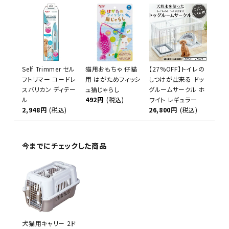
Self Trimmer セル
猫用おもちゃ 仔猫
【27%OFF】トイレの
フトリマー コードレ
用 はがためフィッシ
しつけが出来る ドッ
スバリカン ディテー
ュ猫じゃらし
グルームサークル ホ
ル
492円
(税込)
ワイト レギュラー
2,948円
(税込)
26,800円
(税込)
今までにチェックした商品
犬猫用キャリー 2ド