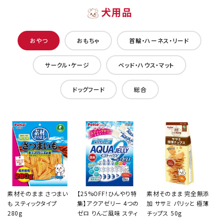
犬用品
おやつ
おもちゃ
首輪・ハーネス・リード
サークル・ケージ
ベッド・ハウス・マット
ドッグフード
総合
素材そのまま さつまい
【25%OFF！ひんやり特
素材そのまま 完全無添
も スティックタイプ
集】アクアゼリー 4つの
加 ササミ パリッと 極薄
280g
ゼロ りんご風味 スティ
チップス 50g