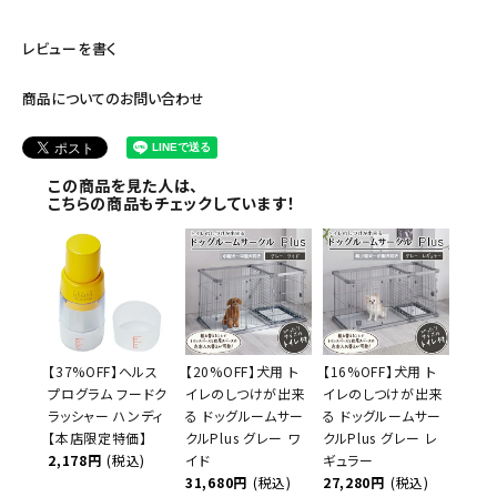
レビューを書く
商品についてのお問い合わせ
この商品を見た人は、
こちらの商品もチェックしています！
【37%OFF】ヘルス
【20%OFF】犬用 ト
【16%OFF】犬用 ト
プログラム フードク
イレのしつけが出来
イレのしつけが出来
ラッシャー ハンディ
る ドッグルームサー
る ドッグルームサー
【本店限定特価】
クルPlus グレー ワ
クルPlus グレー レ
2,178円
(税込)
イド
ギュラー
31,680円
(税込)
27,280円
(税込)