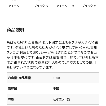
アイボリー S
ブラック S
アイボリー M
ブラック M
商品説明
角ばった形状と、９箇所ボルト固定によるタフさが大きな特徴
です。持ち上げた際のたゆみが少なく安定して運べます。専用
スノコが付属しており、シーツをはさむことができるのでお出
かけ中も安心です。正面ドアは左右開き可能で、付け外しも本
体が組まれた状態で簡単に行えるので、ハウスとしての使用
もしやすい作りになっています。
内容量・商品重量
1600
原産国
中国
対象
超小型犬・猫