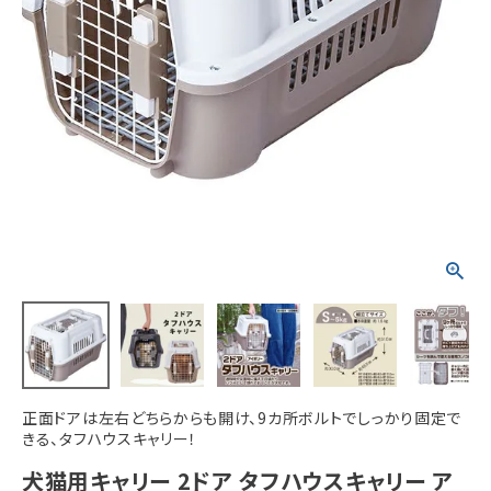
ACCOUNT MENU
ようこそ ゲスト 様
meeting_room
person
ログイン
新規会員登録
正面ドアは左右どちらからも開け、9カ所ボルトでしっかり固定で
きる、タフハウスキャリー！
犬猫用キャリー 2ドア タフハウスキャリー ア