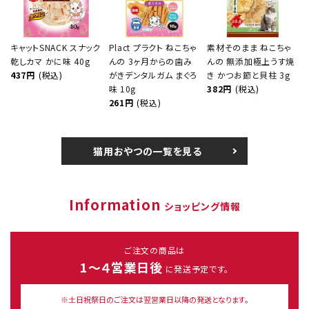
キャットSNACK スナック
Plact プラクト ねこちゃ
素材そのまま ねこちゃ
乾しカマ かに味 40g
んの 3ヶ月からの歯み
んの 無添加極上うす焼
437円
(税込)
がきデンタルガム まぐろ
き かつお節と貝柱 3g
味 10g
382円
(税込)
261円
(税込)
猫用おやつの一覧を見る
Information
ショッピング情報
ご注文の商品は
1～４営業日後
に発送予定です。
※土日祝祭日のご注文は翌営業日以降の発送となります。