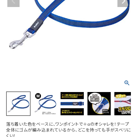
ACCOUNT MENU
ようこそ ゲスト 様
meeting_room
person
ログイン
新規会員登録
落ち着いた色をベースに、ワンポイントで＋αのオシャレを！テープ
全体にゴムが編み込まれているから、どこを持っても手がスベリに
くい！