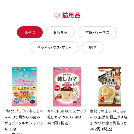
猫用品
おやつ
おもちゃ
首輪・ハーネス
ベッド・ハウス・マット
総合
Plact プラクト ねこちゃ
キャットSNACK スナック
素材そのまま ねこちゃ
んの 3ヶ月からの歯み
乾しカマ かに味 40g
んの 無添加極上うす焼
がきデンタルガム まぐろ
437円
(税込)
き かつお節と貝柱 3g
味 10g
382円
(税込)