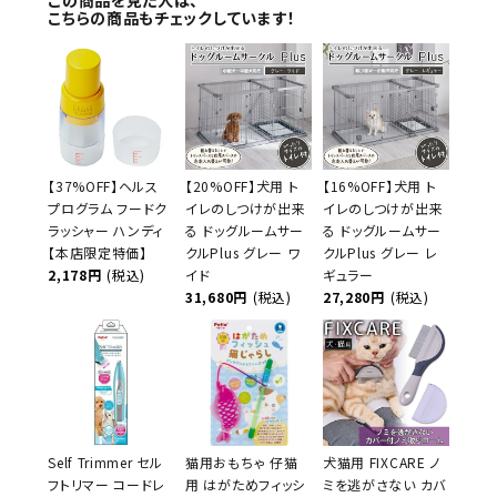
この商品を見た人は、
こちらの商品もチェックしています！
【37%OFF】ヘルス
【20%OFF】犬用 ト
【16%OFF】犬用 ト
プログラム フードク
イレのしつけが出来
イレのしつけが出来
ラッシャー ハンディ
る ドッグルームサー
る ドッグルームサー
【本店限定特価】
クルPlus グレー ワ
クルPlus グレー レ
2,178円
(税込)
イド
ギュラー
31,680円
(税込)
27,280円
(税込)
Self Trimmer セル
猫用おもちゃ 仔猫
犬猫用 FIXCARE ノ
フトリマー コードレ
用 はがためフィッシ
ミを逃がさない カバ