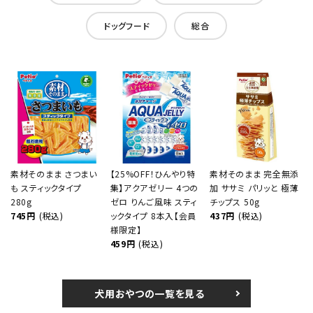
ドッグフード
総合
素材そのまま さつまい
【25%OFF！ひんやり特
素材そのまま 完全無添
も スティックタイプ
集】アクアゼリー 4つの
加 ササミ パリッと 極薄
280g
ゼロ りんご風味 スティ
チップス 50g
745円
(税込)
ックタイプ 8本入【会員
437円
(税込)
様限定】
459円
(税込)
犬用おやつの一覧を見る