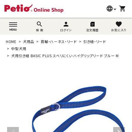
language
shopping_cart
search
wovn-lang-name
search
person
favorite
検 索
ログイン
注文履歴
お気に入り
犬用品
HOME
犬用品
首輪・ハーネス・リード
引き紐・リード
猫用品
中型犬用
犬用引き紐 BASIC PLUS スベリにくい ハイグリップリード ブルー M
うさぎ用品
ブランド別に探す
目的別に探す
SNS
ご利用案内